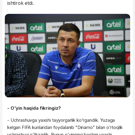
ishtirok etdi.
- O'yin haqida fikringiz?
- Uchrashuvga yaxshi tayyorgarlik ko'rgandik. Yuzaga
kelgan FIFA kunlaridan foydalanib "Dinamo" bilan o'rtoqlik
uchrashuvi o'tkazdik. Bugun o'yinning boshini yaxshi