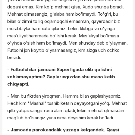
degani emas. Kim ko'p mehnat qilsa, Xudo shunga beradi.
Mehnat qilmasangiz, g'alaba ham bo'lmaydi. To'g'ri, bu
bilan o'zimni to'liq oqlamoqchi emasman, qayerdadir biz
murabbiylar ham xato qilamiz. Lekin klubga va o'yinga
mas'uliyat hammada bo'lishi kerak. Mas'uliyat bo'lmasa
o'yinda o'sish ham bo'lmaydi. Men shunday deb o'ylayman.
Futbolni jon koyitib o'ynamasangiz, kim sizga uch ochko
beradi.
- Futbolchilar jamoani Superligada olib qolishni
xohlamayaptimi? Gaplaringizdan shu mano kelib
chiqyapti.
- Men bu fikrdan yiroqman. Hamma bilan gaplashyapmiz.
Hech kim "Mashal" tushib ketsin deyayotgani yo'q. Mehnat
qilib yutqazsangiz rosa alam qiladi, lekin mehnat qilmasdan
mag'lub bo'lsangiz yana nima deyishim kerak bo'ladi.
- Jamoada parokandalik yuzaga kelgandek. Qaysi