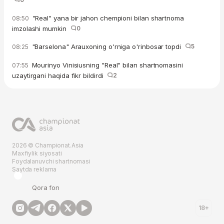
"Real" yana bir jahon chempioni bilan shartnoma
08:50
imzolashi mumkin
0
"Barselona" Arauxoning o'rniga o'rinbosar topdi
5
08:25
Mourinyo Vinisiusning "Real" bilan shartnomasini
07:55
uzaytirgani haqida fikr bildirdi
2
2026 © Championat.Asia
Maxfiylik siyosati
Foydalanuvchi shartnomasi
Saytda reklama
Qora fon
18+