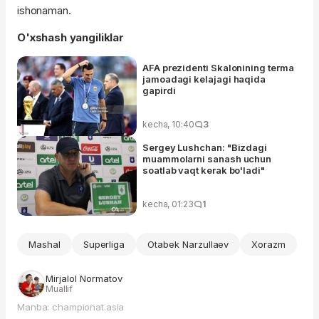
ishonaman.
O'xshash yangiliklar
AFA prezidenti Skalonining terma
jamoadagi kelajagi haqida
gapirdi
kecha, 10:40
3
Sergey Lushchan: "Bizdagi
muammolarni sanash uchun
soatlab vaqt kerak bo'ladi"
kecha, 01:23
1
Mashal
Superliga
Otabek Narzullaev
Xorazm
Mirjalol Normatov
Muallif
Manba: championat.asia