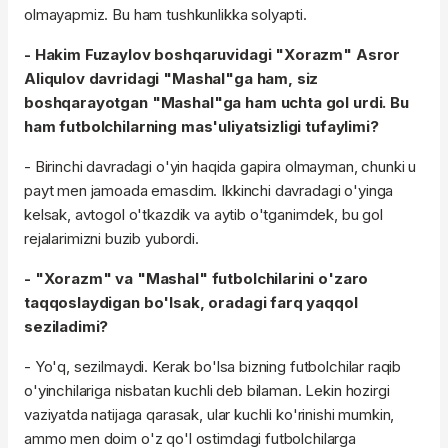
olmayapmiz. Bu ham tushkunlikka solyapti.
- Hakim Fuzaylov boshqaruvidagi "Xorazm" Asror
Aliqulov davridagi "Mashal"ga ham, siz
boshqarayotgan "Mashal"ga ham uchta gol urdi. Bu
ham futbolchilarning mas'uliyatsizligi tufaylimi?
- Birinchi davradagi o'yin haqida gapira olmayman, chunki u
payt men jamoada emasdim. Ikkinchi davradagi o'yinga
kelsak, avtogol o'tkazdik va aytib o'tganimdek, bu gol
rejalarimizni buzib yubordi.
- "Xorazm" va "Mashal" futbolchilarini o'zaro
taqqoslaydigan bo'lsak, oradagi farq yaqqol
seziladimi?
- Yo'q, sezilmaydi. Kerak bo'lsa bizning futbolchilar raqib
o'yinchilariga nisbatan kuchli deb bilaman. Lekin hozirgi
vaziyatda natijaga qarasak, ular kuchli ko'rinishi mumkin,
ammo men doim o'z qo'l ostimdagi futbolchilarga