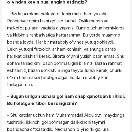
o'yindan keyin buni anglab etdingiz?
- Bizda parokanadalik yo'q. Ichki muhit ham yaxshi.
Rahbariyat doim bizni qo'llab turibdi. Oylik maosh va
mukofot pullarini vaqtida olyapmiz. Buning uchun homiylarga
va klubimiz rahbariyatiga katta rahmat. Bu yerda muammo
boshqa joyda. Har bir murabbiy o'yinda yutuq xohlaydi.
Lekin yutuqni futbolchilar ham xohlashi va shunga qarab
harakat qilishlari kerak. Birorta o'yinni yutish oson emas. Shu
sohani tanladikmi, oson bo'lmasligini bilamiz. Bazan rahmat
eshitamiz, bazan so'kish. Bunga tayyor turish kerak, chunki
o'zim hammasini hisobga olgan holda murabbiylikni
tanlaganman.
- Bugun urilgan uchala gol ham chap qanotdan kiritildi.
Bu holatga e'tibor berdingizmi?
- Shu xatolar uchun ham Muhammadali Aliqulovni maydonga
tushirdik. Ikkinchi gol bo'lmaganida ikkinchi taymni
boshqacha o'tkazardik. Nechanchi o'yindirki gol ura