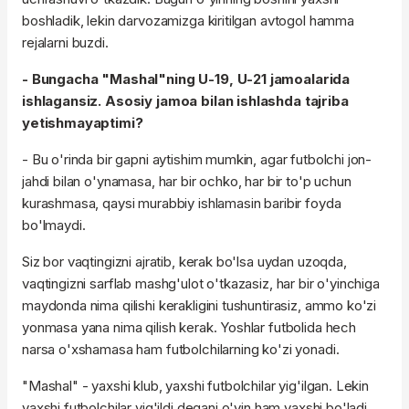
boshladik, lekin darvozamizga kiritilgan avtogol hamma
rejalarni buzdi.
- Bungacha "Mashal"ning U-19, U-21 jamoalarida
ishlagansiz. Asosiy jamoa bilan ishlashda tajriba
yetishmayaptimi?
- Bu o'rinda bir gapni aytishim mumkin, agar futbolchi jon-
jahdi bilan o'ynamasa, har bir ochko, har bir to'p uchun
kurashmasa, qaysi murabbiy ishlamasin baribir foyda
bo'lmaydi.
Siz bor vaqtingizni ajratib, kerak bo'lsa uydan uzoqda,
vaqtingizni sarflab mashg'ulot o'tkazasiz, har bir o'yinchiga
maydonda nima qilishi kerakligini tushuntirasiz, ammo ko'zi
yonmasa yana nima qilish kerak. Yoshlar futbolida hech
narsa o'xshamasa ham futbolchilarning ko'zi yonadi.
"Mashal" - yaxshi klub, yaxshi futbolchilar yig'ilgan. Lekin
yaxshi futbolchilar yig'ildi degani o'yin ham yaxshi bo'ladi