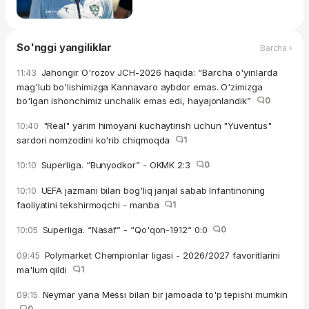
So'nggi yangiliklar
Barcha ›
Jahongir O'rozov JCH-2026 haqida: “Barcha o'yinlarda
11:43
mag'lub bo'lishimizga Kannavaro aybdor emas. O'zimizga
bo'lgan ishonchimiz unchalik emas edi, hayajonlandik”
0
"Real" yarim himoyani kuchaytirish uchun "Yuventus"
10:40
sardori nomzodini ko'rib chiqmoqda
1
Superliga. “Bunyodkor” - OKMK 2:3
0
10:10
UEFA jazmani bilan bog'liq janjal sabab Infantinoning
10:10
faoliyatini tekshirmoqchi - manba
1
Superliga. “Nasaf” - “Qo'qon-1912“ 0:0
0
10:05
Polymarket Chempionlar ligasi - 2026/2027 favoritlarini
09:45
ma'lum qildi
1
Neymar yana Messi bilan bir jamoada to'p tepishi mumkin
09:15
0