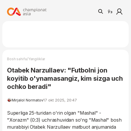
Ўз
/
Bosh sahifa
Yangiliklar
Otabek Narzullaev: "Futbolni jon
koyitib o'ynamasangiz, kim sizga uch
ochko beradi"
Mirjalol Normatov
17 okt 2025, 20:47
Superliga 25-turidan o'rin olgan "Mashal" -
"Xorazm" (0:3) uchrashuvidan so'ng "Mashal" bosh
murabbiyi Otabek Narzullaev matbuot anjumanida