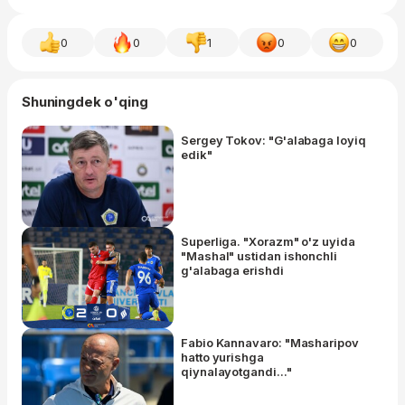
0
0
1
0
0
Shuningdek o'qing
Sergey Tokov: "G'alabaga loyiq
edik"
Superliga. "Xorazm" o'z uyida
"Mashal" ustidan ishonchli
g'alabaga erishdi
Fabio Kannavaro: "Masharipov
hatto yurishga
qiynalayotgandi..."