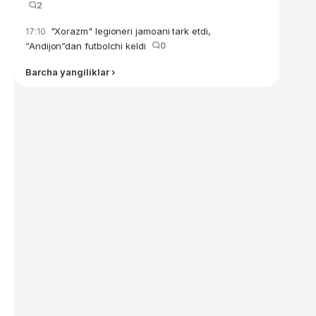
2
"Xorazm" legioneri jamoani tark etdi,
17:10
“Andijon”dan futbolchi keldi
0
Barcha yangiliklar ›