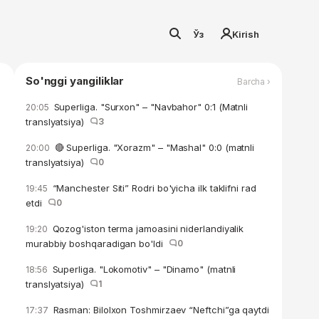
Ўз
Kirish
So'nggi yangiliklar
Barcha ›
Superliga. "Surxon" – "Navbahor" 0:1 (Matnli
20:05
translyatsiya)
3
🔴 Superliga. "Xorazm" – "Mashal" 0:0 (matnli
20:00
translyatsiya)
0
“Manchester Siti” Rodri bo'yicha ilk taklifni rad
19:45
etdi
0
Qozog'iston terma jamoasini niderlandiyalik
19:20
murabbiy boshqaradigan bo'ldi
0
Superliga. "Lokomotiv" – "Dinamo" (matnli
18:56
translyatsiya)
1
Rasman: Bilolxon Toshmirzaev “Neftchi”ga qaytdi
17:37