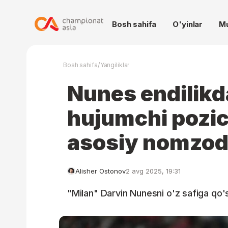
Bosh sahifa
O'yinlar
M
/
Bosh sahifa
Yangiliklar
Nunes endilikd
hujumchi pozic
asosiy nomzod
Alisher Ostonov
2 avg 2025, 19:31
"Milan" Darvin Nunesni o'z safiga qo'