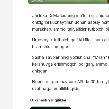
Janluka Di Marcioning ma'lum qilishicha
chizig'ini kuchaytirish uchun asosiy nom
murakkab, ammo italiyaliklar futbolchi b
Urugvaylik futbolchiga "Al Hilol" ham qizi
bilan chiqishmagan.
Sasha Tavolerining yozishicha, "Milan"
kelishuvga erishmoqchi bo'lgan, ammo pa
chiqqan.
Nunes o'tgan mavsum APLda 30 ta o'yind
uzatmaga mualliflik qildi.
O'xshash yangiliklar