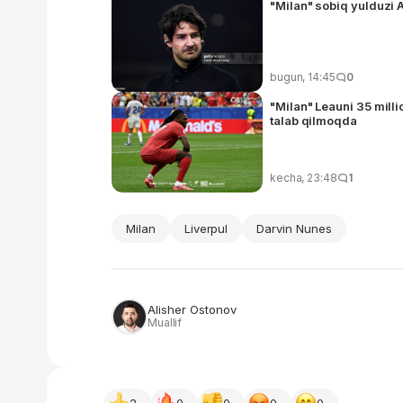
"Milan" sobiq yulduzi 
bugun, 14:45
0
"Milan" Leauni 35 milli
talab qilmoqda
kecha, 23:48
1
Milan
Liverpul
Darvin Nunes
Alisher Ostonov
Muallif