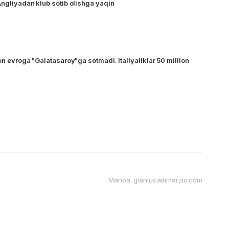
Angliyadan klub sotib olishga yaqin
on evroga "Galatasaroy"ga sotmadi. Italiyaliklar 50 million
Manba: gianlucadimarzio.com