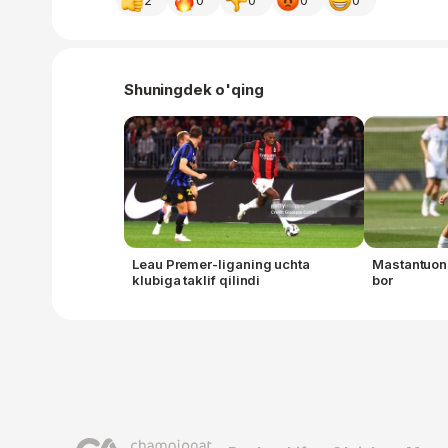
2
0
0
0
0
Shuningdek o'qing
Leau Premer-liganing uchta
Mastantuono
klubiga taklif qilindi
bor