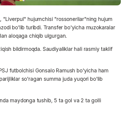
, "Liverpul" hujumchisi "rossonerilar"ning hujum
zodi bo'lib turibdi. Transfer bo'yicha muzokaralar
ilan aloqaga chiqib ulgurgan.
qish bildirmoqda. Saudiyaliklar hali rasmiy taklif
 PSJ futbolchisi Gonsalo Ramush bo'yicha ham
rijliklar so'ragan summa juda yuqori bo'lib
a maydonga tushib, 5 ta gol va 2 ta golli