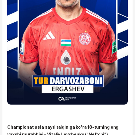
Championat.asia sayti talqiniga ko'ra 18-turning eng
yaxshi murabbiyi – Vitaliy Levchenko ("Neftchi")