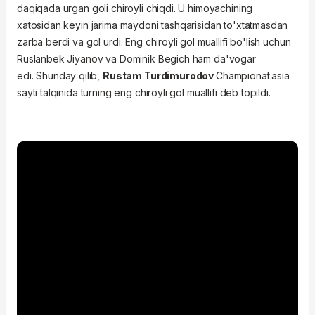
daqiqada urgan goli chiroyli chiqdi. U himoyachining
xatosidan keyin jarima maydoni tashqarisidan to'xtatmasdan
zarba berdi va gol urdi. Eng chiroyli gol muallifi bo'lish uchun
Ruslanbek Jiyanov va Dominik Begich ham da'vogar
edi. Shunday qilib,
Rustam Turdimurodov
Championat.asia
sayti talqinida turning eng chiroyli gol muallifi deb topildi.