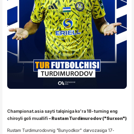
Championat.asia sayti talqiniga ko'ra 18-turning eng
chiroyli goli muallifi
– Rustam Turdimurodov ("Surxon")
Rustam Turdimurodovnig "Bunyodkor" darvozasiga 17-