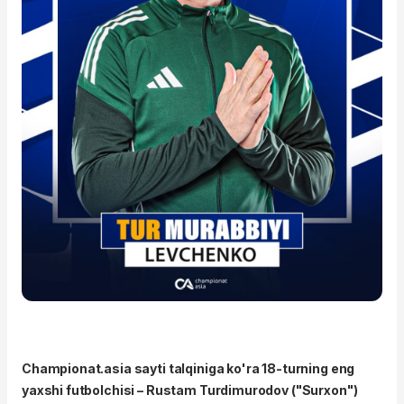
Championat.asia sayti talqiniga ko'ra 18-turning eng
yaxshi futbolchisi – Rustam Turdimurodov ("Surxon")