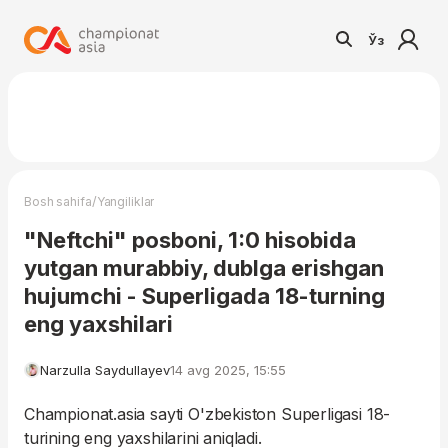
Ўз
/
Bosh sahifa
Yangiliklar
"Neftchi" posboni, 1:0 hisobida
yutgan murabbiy, dublga erishgan
hujumchi - Superligada 18-turning
eng yaxshilari
Narzulla Saydullayev
14 avg 2025, 15:55
Championat.asia sayti O'zbekiston Superligasi 18-
turining eng yaxshilarini aniqladi.