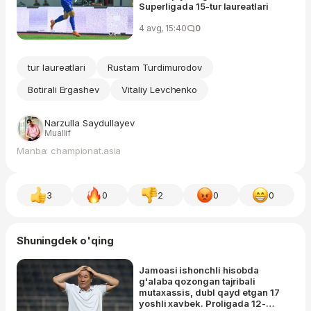
Superligada 15-tur laureatlari
4 avg, 15:40
0
tur laureatlari
Rustam Turdimurodov
Botirali Ergashev
Vitaliy Levchenko
Narzulla Saydullayev
Muallif
Manba: championat.asia
3
0
2
0
0
Shuningdek o'qing
Jamoasi ishonchli hisobda
g'alaba qozongan tajribali
mutaxassis, dubl qayd etgan 17
yoshli xavbek. Proligada 12-