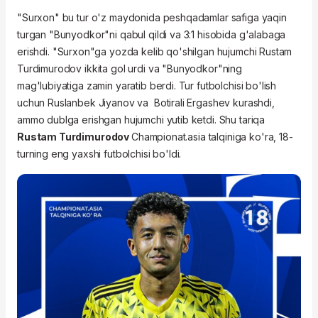
"Surxon" bu tur o'z maydonida peshqadamlar safiga yaqin
turgan "Bunyodkor"ni qabul qildi va 3:1 hisobida g'alabaga
erishdi. "Surxon"ga yozda kelib qo'shilgan hujumchi Rustam
Turdimurodov ikkita gol urdi va "Bunyodkor"ning
mag'lubiyatiga zamin yaratib berdi. Tur futbolchisi bo'lish
uchun Ruslanbek Jiyanov va Botirali Ergashev kurashdi,
ammo dublga erishgan hujumchi yutib ketdi. Shu tariqa
Rustam Turdimurodov
Championat.asia talqiniga ko'ra, 18-
turning eng yaxshi futbolchisi bo'ldi.