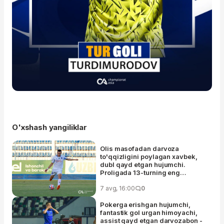
O'xshash yangiliklar
Olis masofadan darvoza
to'qqizligini poylagan xavbek,
dubl qayd etgan hujumchi.
Proligada 13-turning eng
yaxshilari aniqlandi
7 avg, 16:00
0
Pokerga erishgan hujumchi,
fantastik gol urgan himoyachi,
assist qayd etgan darvozabon -