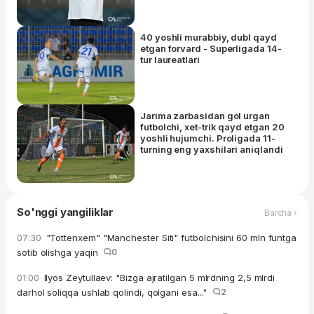
turning eng yaxshilari aniqlandi
40 yoshli murabbiy, dubl qayd
etgan forvard - Superligada 14-
tur laureatlari
Jarima zarbasidan gol urgan
futbolchi, xet-trik qayd etgan 20
yoshli hujumchi. Proligada 11-
turning eng yaxshilari aniqlandi
So'nggi yangiliklar
Barcha ›
"Tottenxem" "Manchester Siti" futbolchisini 60 mln funtga
07:30
sotib olishga yaqin
0
Ilyos Zeytullaev: "Bizga ajratilgan 5 mlrdning 2,5 mlrdi
01:00
darhol soliqqa ushlab qolindi, qolgani esa..."
2