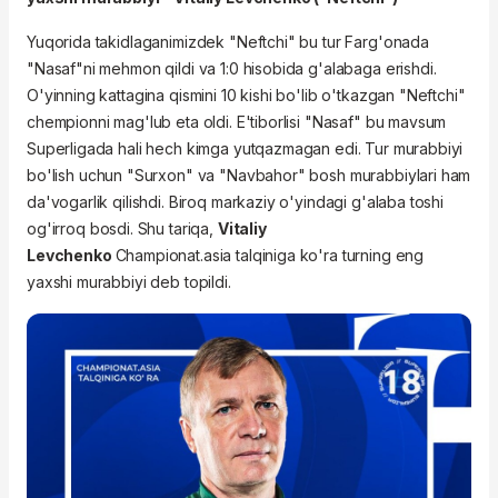
Yuqorida takidlaganimizdek "Neftchi" bu tur Farg'onada
"Nasaf"ni mehmon qildi va 1:0 hisobida g'alabaga erishdi.
O'yinning kattagina qismini 10 kishi bo'lib o'tkazgan "Neftchi"
chempionni mag'lub eta oldi. E'tiborlisi "Nasaf" bu mavsum
Superligada hali hech kimga yutqazmagan edi. Tur murabbiyi
bo'lish uchun "Surxon" va "Navbahor" bosh murabbiylari ham
da'vogarlik qilishdi. Biroq markaziy o'yindagi g'alaba toshi
og'irroq bosdi. Shu tariqa,
Vitaliy
Levchenko
Championat.asia talqiniga ko'ra turning eng
yaxshi murabbiyi deb topildi.