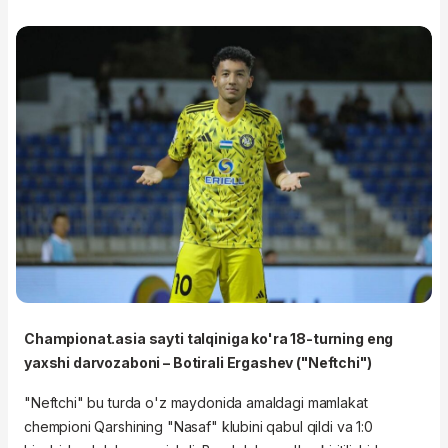
Championat.asia sayti talqiniga ko'ra 18-turning eng
yaxshi darvozaboni – Botirali Ergashev ("Neftchi")
"Neftchi" bu turda o'z maydonida amaldagi mamlakat
chempioni Qarshining "Nasaf" klubini qabul qildi va 1:0