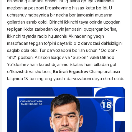
hisobida g'alabaga erishdi. Bu g'alaba qo'lga kiritilishida
mezbonlar posboni Ergashevning hissasi katta bo'ldi. U
uchrashuv mobaynida bir necha bor jamoasini muqarrar
gollardan asrab qoldi. Birinchi ikkinchi taym oxirida uzoqdan
tepilgan ikkita zarbadan keyin jamoasini qutqargan bo'lsa,
ikkinchi taymda raqib hujumchisi Akinadening yaqin
masofadan tepgan to'pini qaytarib o'z darvozasi dahlsizligini
saqlab qola oldi. Tur darvozaboni bo'lish uchun "Qo'qon-
1912" posboni Azizxon Isaqov va "Surxon" vakili Dilshod
Yo'ldoshev ham kurashdi, ammo ikkalasi ham bittadan gol
o'tkazishdi va shu bois,
Botirali Ergashev
Championat.asia
talqinida 18-turining eng yaxshi darvozaboni deya etirof etildi.