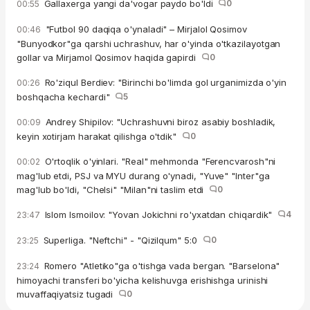
Gallaxerga yangi da'vogar paydo bo'ldi
0
00:55
"Futbol 90 daqiqa o'ynaladi" – Mirjalol Qosimov
00:46
"Bunyodkor"ga qarshi uchrashuv, har o'yinda o'tkazilayotgan
gollar va Mirjamol Qosimov haqida gapirdi
0
Ro'ziqul Berdiev: "Birinchi bo'limda gol urganimizda o'yin
00:26
boshqacha kechardi"
5
Andrey Shipilov: "Uchrashuvni biroz asabiy boshladik,
00:09
keyin xotirjam harakat qilishga o'tdik"
0
O'rtoqlik o'yinlari. "Real" mehmonda "Ferencvarosh"ni
00:02
mag'lub etdi, PSJ va MYU durang o'ynadi, "Yuve" "Inter"ga
mag'lub bo'ldi, "Chelsi" "Milan"ni taslim etdi
0
Islom Ismoilov: "Yovan Jokichni ro'yxatdan chiqardik"
4
23:47
Superliga. "Neftchi" - "Qizilqum" 5:0
0
23:25
Romero "Atletiko"ga o'tishga vada bergan. "Barselona"
23:24
himoyachi transferi bo'yicha kelishuvga erishishga urinishi
muvaffaqiyatsiz tugadi
0