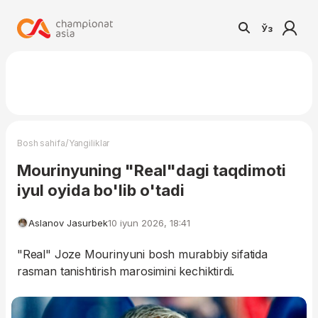
Ўз
/
Bosh sahifa
Yangiliklar
Mourinyuning "Real"dagi taqdimoti
iyul oyida bo'lib o'tadi
Aslanov Jasurbek
10 iyun 2026, 18:41
"Real" Joze Mourinyuni bosh murabbiy sifatida
rasman tanishtirish marosimini kechiktirdi.