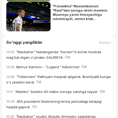
"Fiorentina" Mastantuononi
"Real"dan ijaraga olishi mumkin.
Mourinyu yarim himoyachiga
ishonmaydi, ammo klub
Frankoning salohiyatini biladi
So'nggi yangiliklar
Barcha ›
"Navbahor" Namanganda "Surxon"ni kichik hisobda
13:05
mag'lub etgan o'yindan GALEREYA
0
Behruz Karimov - "Lugano" futbolchisi!
4
12:09
"Tottenxem" Rafinyani maqsad qilgandi. Braziliyalik bunga
12:06
o'z javobini berdi
0
"Atletiko" Serlotni 40 million evroga sotishga tayyor
0
11:21
AFA prezidenti Skalonining terma jamoadagi kelajagi
10:40
haqida gapirdi
1
"Navbahor" muxlisi Abdullo Ahmedov yaqinlariga
10:25