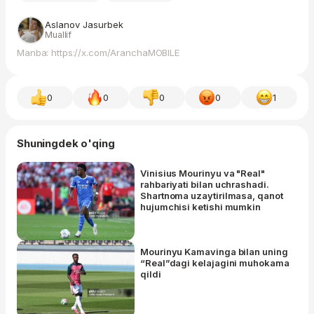
Aslanov Jasurbek
Muallif
Manba: https://x.com/AranchaMOBILE
0
0
0
0
1
Shuningdek o'qing
Vinisius Mourinyu va "Real"
rahbariyati bilan uchrashadi.
Shartnoma uzaytirilmasa, qanot
hujumchisi ketishi mumkin
Mourinyu Kamavinga bilan uning
“Real”dagi kelajagini muhokama
qildi