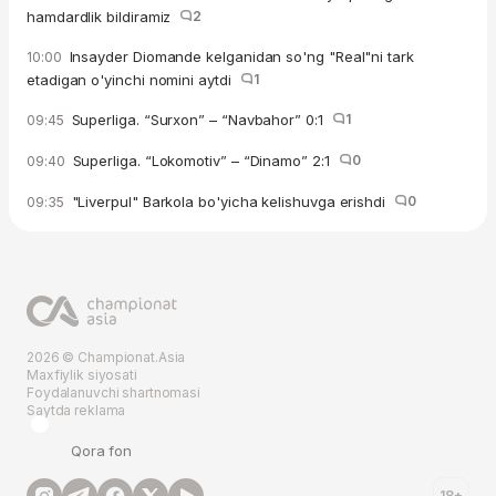
hamdardlik bildiramiz
2
Insayder Diomande kelganidan so'ng "Real"ni tark
10:00
etadigan o'yinchi nomini aytdi
1
Superliga. “Surxon” – “Navbahor” 0:1
1
09:45
Superliga. “Lokomotiv” – “Dinamo” 2:1
0
09:40
"Liverpul" Barkola bo'yicha kelishuvga erishdi
0
09:35
2026 © Championat.Asia
Maxfiylik siyosati
Foydalanuvchi shartnomasi
Saytda reklama
Qora fon
18+