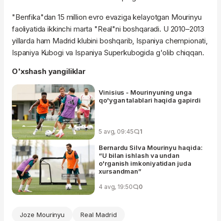
"Benfika"dan 15 million evro evaziga kelayotgan Mourinyu
faoliyatida ikkinchi marta "Real"ni boshqaradi. U 2010–2013
yillarda ham Madrid klubini boshqarib, Ispaniya chempionati,
Ispaniya Kubogi va Ispaniya Superkubogida g'olib chiqqan.
O'xshash yangiliklar
Vinisius - Mourinyuning unga
qo'ygan talablari haqida gapirdi
5 avg, 09:45
1
Bernardu Silva Mourinyu haqida:
“U bilan ishlash va undan
o'rganish imkoniyatidan juda
xursandman”
4 avg, 19:50
0
Joze Mourinyu
Real Madrid