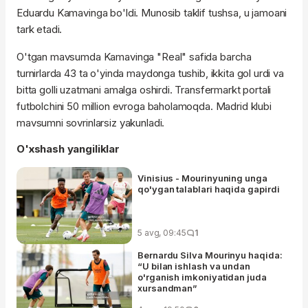
Eduardu Kamavinga bo'ldi. Munosib taklif tushsa, u jamoani
tark etadi.
O'tgan mavsumda Kamavinga "Real" safida barcha
turnirlarda 43 ta o'yinda maydonga tushib, ikkita gol urdi va
bitta golli uzatmani amalga oshirdi. Transfermarkt portali
futbolchini 50 million evroga baholamoqda. Madrid klubi
mavsumni sovrinlarsiz yakunladi.
O'xshash yangiliklar
Vinisius - Mourinyuning unga
qo'ygan talablari haqida gapirdi
5 avg, 09:45
1
Bernardu Silva Mourinyu haqida:
“U bilan ishlash va undan
o'rganish imkoniyatidan juda
xursandman”