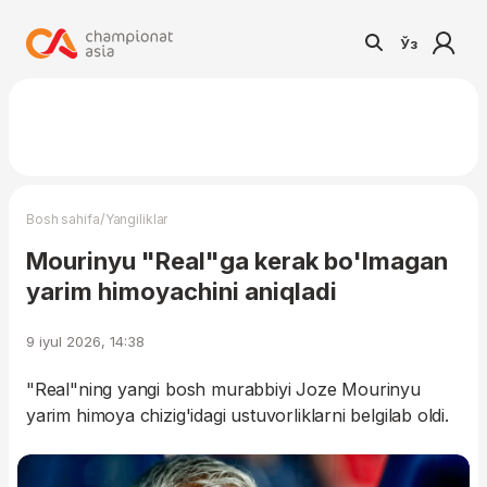
Ўз
/
Bosh sahifa
Yangiliklar
Mourinyu "Real"ga kerak bo'lmagan
yarim himoyachini aniqladi
9 iyul 2026, 14:38
"Real"ning yangi bosh murabbiyi Joze Mourinyu
yarim himoya chizig'idagi ustuvorliklarni belgilab oldi.