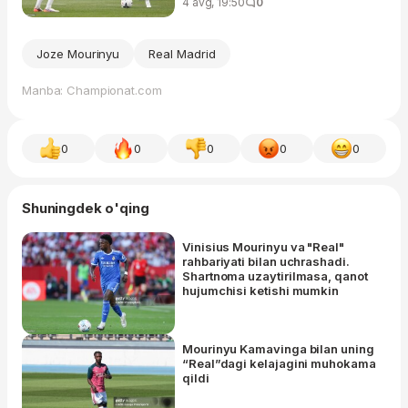
4 avg, 19:50
0
Joze Mourinyu
Real Madrid
Manba: Championat.com
0
0
0
0
0
Shuningdek o'qing
Vinisius Mourinyu va "Real"
rahbariyati bilan uchrashadi.
Shartnoma uzaytirilmasa, qanot
hujumchisi ketishi mumkin
Mourinyu Kamavinga bilan uning
“Real”dagi kelajagini muhokama
qildi