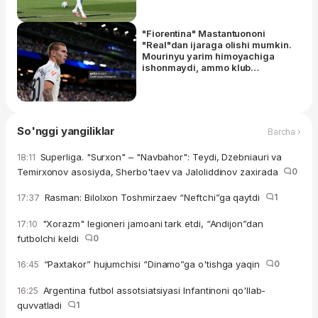
"Fiorentina" Mastantuononi
"Real"dan ijaraga olishi mumkin.
Mourinyu yarim himoyachiga
ishonmaydi, ammo klub
Frankoning salohiyatini biladi
So'nggi yangiliklar
Barcha ›
Superliga. "Surxon" – "Navbahor": Teydi, Dzebniauri va
18:11
Temirxonov asosiyda, Sherbo'taev va Jaloliddinov zaxirada
0
Rasman: Bilolxon Toshmirzaev “Neftchi”ga qaytdi
1
17:37
"Xorazm" legioneri jamoani tark etdi, “Andijon”dan
17:10
futbolchi keldi
0
“Paxtakor” hujumchisi “Dinamo”ga o'tishga yaqin
0
16:45
Argentina futbol assotsiatsiyasi Infantinoni qo'llab-
16:25
quvvatladi
1