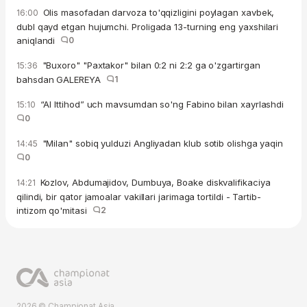
Olis masofadan darvoza to'qqizligini poylagan xavbek,
16:00
dubl qayd etgan hujumchi. Proligada 13-turning eng yaxshilari
aniqlandi
0
"Buxoro" "Paxtakor" bilan 0:2 ni 2:2 ga o'zgartirgan
15:36
bahsdan GALEREYA
1
“Al Ittihod” uch mavsumdan so'ng Fabino bilan xayrlashdi
15:10
0
"Milan" sobiq yulduzi Angliyadan klub sotib olishga yaqin
14:45
0
Kozlov, Abdumajidov, Dumbuya, Boake diskvalifikaciya
14:21
qilindi, bir qator jamoalar vakillari jarimaga tortildi - Tartib-
intizom qo'mitasi
2
2026 © Championat.Asia