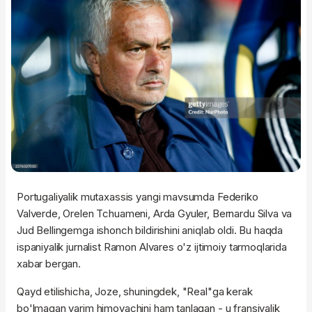
Portugaliyalik mutaxassis yangi mavsumda Federiko
Valverde, Orelen Tchuameni, Arda Gyuler, Bernardu Silva va
Jud Bellingemga ishonch bildirishini aniqlab oldi. Bu haqda
ispaniyalik jurnalist Ramon Alvares o'z ijtimoiy tarmoqlarida
xabar bergan.
Qayd etilishicha, Joze, shuningdek, "Real"ga kerak
bo'lmagan yarim himoyachini ham tanlagan - u fransiyalik