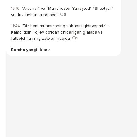
“Arsenal” va “Manchester Yunayted” “Shaxtyor”
12:10
yulduzi uchun kurashadi
0
"Biz ham muammoning sababini qidiryapmiz" –
11:44
Kamoliddin Tojiev qo'ldan chiqarilgan g'alaba va
futbolchilarning xatolari haqida
9
Barcha yangiliklar ›