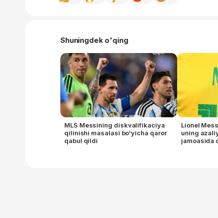
Shuningdek o'qing
MLS Messining diskvalifikaciya
Lionel Mess
qilinishi masalasi bo'yicha qaror
uning azaliy
qabul qildi
jamoasida 