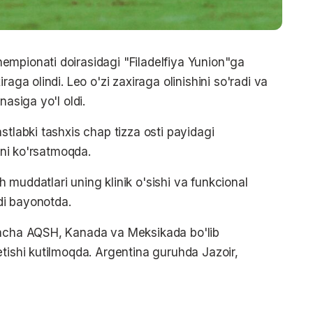
empionati doirasidagi "Filadelfiya Yunion"ga
aga olindi. Leo o'zi zaxiraga olinishini so'radi va
nasiga yo'l oldi.
stlabki tashxis chap tizza osti payidagi
shni ko'rsatmoqda.
muddatlari uning klinik o'sishi va funkcional
adi bayonotda.
gacha AQSH, Kanada va Meksikada bo'lib
etishi kutilmoqda. Argentina guruhda Jazoir,