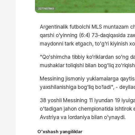
Argentinalik futbolchi MLS muntazam ch
qarshi o'yinning (6:4) 73-daqiqasida zaxir
maydonni tark etgach, to'g'ri kiyinish xo
"Qo'shimcha tibbiy ko'riklardan so'ng da
mushaklar toliqishi bilan bog'liq zo'riqi
Messining jismoniy yuklamalarga qaytish 
yaxshilanishiga bog'liq bo'ladi", - deyil
38 yoshli Messining 11 iyundan 19 iyul
o'tadigan jahon chempionatida ishtirok 
Avstriya va Iordaniya bilan o'ynaydi.
O'xshash yangiliklar