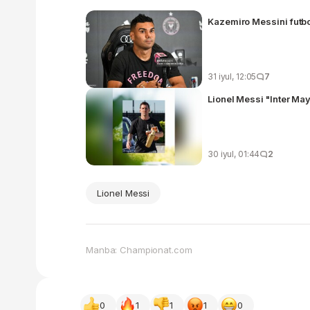
Kazemiro Messini futbo
31 iyul, 12:05
7
Lionel Messi "Inter Ma
30 iyul, 01:44
2
Lionel Messi
Manba: Championat.com
0
1
1
1
0