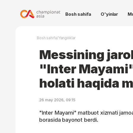
Bosh sahifa
O'yinlar
M
/
Bosh sahifa
Yangiliklar
Messining jaro
"Inter Mayami"
holati haqida 
26 may 2026, 09:15
"Inter Mayami" matbuot xizmati jamoa 
borasida bayonot berdi.