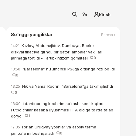
Ўз
Kirish
So'nggi yangiliklar
Barcha ›
Kozlov, Abdumajidov, Dumbuya, Boake
14:21
diskvalifikaciya qilindi, bir qator jamoalar vakillari
jarimaga tortildi - Tartib-intizom qo'mitasi
0
“Barselona” hujumchisi PSJga o'tishga rozi bo'ldi
13:50
0
Flik va Yamal Rodrini “Barselona”ga taklif qilishdi
13:25
0
Infantinoning kechirim so'rashi kamlik qiladi:
13:00
Futbolchilar kasaba uyushmasi FIFA oldiga to'rtta talab
qo'ydi
1
Forlan Urugvay yoshlar va asosiy terma
12:35
jamoalarini boshqaradi
0