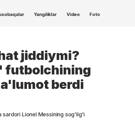
usobaqalar
Yangiliklar
Video
Foto
hat jiddiymi?
 futbolchining
ma'lumot berdi
sardori Lionel Messining sog'lig'i