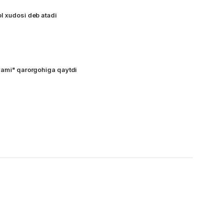
l xudosi deb atadi
yami" qarorgohiga qaytdi