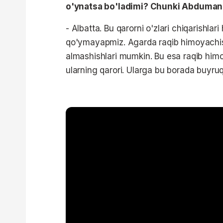
o'ynatsa bo'ladimi? Chunki Abduman
- Albatta. Bu qarorni o'zlari chiqarishl
qo'ymayapmiz. Agarda raqib himoyachisi 
almashishlari mumkin. Bu esa raqib himoy
ularning qarori. Ularga bu borada buyru