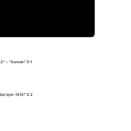
2” – “Surxon” 0:1
"Qo'qon-1912" 3:2