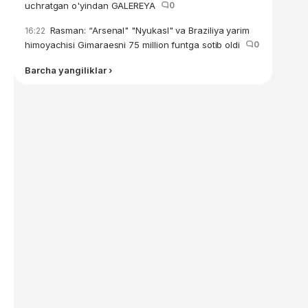
uchratgan o'yindan GALEREYA
0
Rasman: “Arsenal" "Nyukasl" va Braziliya yarim
16:22
himoyachisi Gimaraesni 75 million funtga sotib oldi
0
Barcha yangiliklar ›