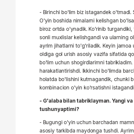
- Birinchi bo'lim biz istagandek o'tmadi
O'yin boshida nimalarni kelishgan bo'lsa
biroz ortda o'ynadik. Ko'rinib turgandiki
sonli muxlislar kelishgandi va ularning o
ayrim jihatlarni to'g'riladik. Keyin jam
oldiga gol urish asosiy vazifa sifatida qo
bo'lim uchun shogirdlarimni tabrikladim. 
harakatlantirishdi. Ikkinchi bo'limda ba
holatda bo'lishini kutmagandik, chunki 
kombinacion o'yin ko'rsatishni istagand
- G'alaba bilan tabriklayman. Yangi va 
tushunyaptimi?
- Bugungi o'yin uchun barchadan mamnu
asosiy tarkibda maydonga tushdi. Ayrim 