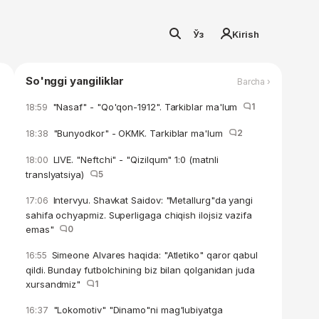
Ўз
Kirish
So'nggi yangiliklar
Barcha ›
"Nasaf" - "Qo'qon-1912". Tarkiblar ma'lum
1
18:59
"Bunyodkor" - OKMK. Tarkiblar ma'lum
2
18:38
LIVE. "Neftchi" - "Qizilqum" 1:0 (matnli
18:00
translyatsiya)
5
Intervyu. Shavkat Saidov: "Metallurg"da yangi
17:06
sahifa ochyapmiz. Superligaga chiqish ilojsiz vazifa
emas"
0
Simeone Alvares haqida: "Atletiko" qaror qabul
16:55
qildi. Bunday futbolchining biz bilan qolganidan juda
xursandmiz"
1
"Lokomotiv" "Dinamo"ni mag'lubiyatga
16:37