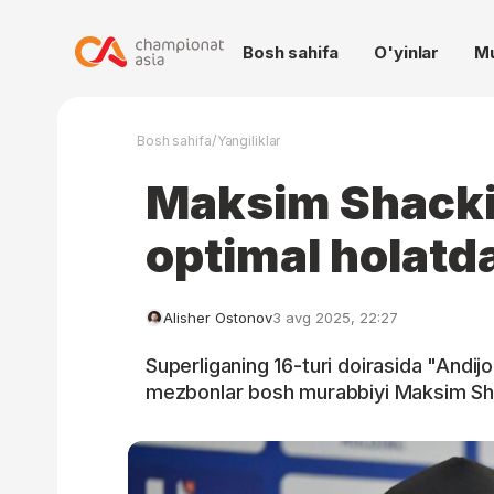
Bosh sahifa
O'yinlar
M
/
Bosh sahifa
Yangiliklar
Maksim Shack
optimal holatd
Alisher Ostonov
3 avg 2025, 22:27
Superliganing 16-turi doirasida "Andi
mezbonlar bosh murabbiyi Maksim Sh