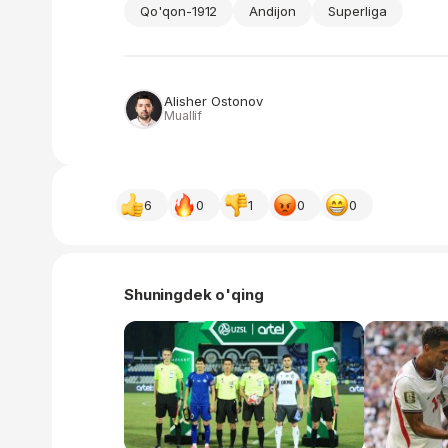
Qo'qon-1912
Andijon
Superliga
Alisher Ostonov
Muallif
6
0
1
0
0
Shuningdek o'qing