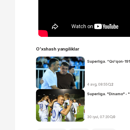
O'xshash yangiliklar
Superliga. “Qo'qon-191
4 avg, 08:55
2
Superliga. "Dinamo" - 
30 iyul, 07:20
0