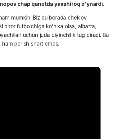
nopov chap qanotda yaxshiroq o'ynardi.
ari ham mumkin. Biz bu borada cheklov
biror futbolchiga ko'nika olsa, albatta,
achilari uchun juda qiyinchilik tug'diradi. Bu
q ham berish shart emas.