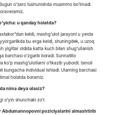
i. Bugun o'zaro tushunishda muammo bo'lmadi.
boraveramiz.
o'yicha: u qanday holatda?
"Paxtakor"dan keldi, mashg'ulot jarayoni u yerda
yorgarlikda bu erga keldi, shuningdek, u uzoq
sh yigitlar oldida katta kuch bilan shug'ullanish
a barchasi o'zgarib boradi. Sunnatillo
ko'p mashg'ulotlarni o'tkazib yubordi. Ismoil
i bungacha individual ishladi. Ularning barchasi
timal holatda boramiz.
da nima deya olasiz?
i o'yin shunchaki zo'r.
 Abdumannopovni poziciyalarini almashtirib