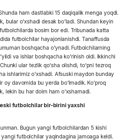
. Shunda ham dastlabki 15 daqiqalik menga yoqdi.
k, bular o'xshadi desak bo'ladi. Shundan keyin
, futbolchilarda bosim bor edi. Tribunada katta
ldida futbolchilar hayajonlanishdi. Tanaffusda
oa umuman boshqacha o'ynadi. Futbolchilarning
'yildi va ishlar boshqacha ko'rinish oldi. Ikkinchi
Chunki ular tezlik qo'sha olishdi, to'pni tezroq
rcha ishlarimiz o'xshadi. Afsuski maydon bunday
bir oy davomida bu yerda bo'lmadik. Ko'proq
ik, lekin bu har doim ham o'xshamadi.
eski futbolchilar bir-birini yaxshi
nman. Bugun yangi futbolchilardan 5 kishi
yangi futbolchilar yaqindagina jamoaga keldi.