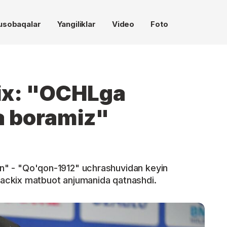
usobaqalar
Yangiliklar
Video
Foto
ix: "OCHLga
a boramiz"
jon" - "Qo'qon-1912" uchrashuvidan keyin
ackix matbuot anjumanida qatnashdi.