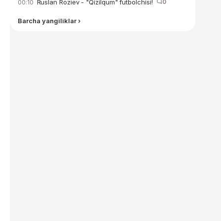
Ruslan Roziev - "Qizilqum" futbolchisi!
0
00:10
Barcha yangiliklar ›