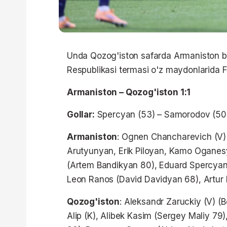
Unda Qozog'iston safarda Armaniston bi
Respublikasi termasi o'z maydonlarida Fa
Armaniston – Qozog'iston 1:1
Gollar:
Spercyan (53) – Samorodov (50
Armaniston
: Ognen Chancharevich (V) 
Arutyunyan, Erik Piloyan, Kamo Ogane
(Artem Bandikyan 80), Eduard Spercyan
Leon Ranos (David Davidyan 68), Artur
Qozog'iston
: Aleksandr Zaruckiy (V) (
Alip (K), Alibek Kasim (Sergey Maliy 79)