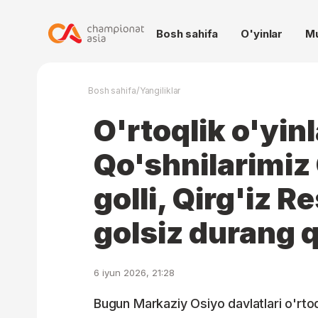
Bosh sahifa
O'yinlar
M
/
Bosh sahifa
Yangiliklar
O'rtoqlik o'yinl
Qo'shnilarimiz
golli, Qirg'iz R
golsiz durang 
6 iyun 2026, 21:28
Bugun Markaziy Osiyo davlatlari o'rtoqli