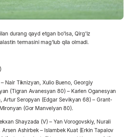
lan durang qayd etgan bo'lsa, Qirg'iz
lastin termasini mag'lub qila olmadi.
)
– Nair Tiknizyan, Xulio Bueno, Georgiy
syan (Tigran Avanesyan 80) – Karlen Oganesyan
, Artur Seropyan (Edgar Sevikyan 68) – Grant-
 Mironyan (Gor Manvelyan 80).
Bekxan Shayzada (V) – Yan Vorogovskiy, Nurali
, Arsen Ashirbek – Islambek Kuat (Erkin Tapalov