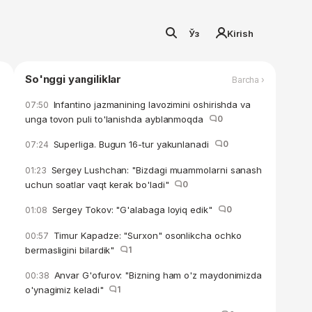
Ўз
Kirish
So'nggi yangiliklar
Barcha ›
Infantino jazmanining lavozimini oshirishda va
07:50
unga tovon puli to'lanishda ayblanmoqda
0
Superliga. Bugun 16-tur yakunlanadi
0
07:24
Sergey Lushchan: "Bizdagi muammolarni sanash
01:23
uchun soatlar vaqt kerak bo'ladi"
0
Sergey Tokov: "G'alabaga loyiq edik"
0
01:08
Timur Kapadze: "Surxon" osonlikcha ochko
00:57
bermasligini bilardik"
1
Anvar G'ofurov: "Bizning ham o'z maydonimizda
00:38
o'ynagimiz keladi"
1