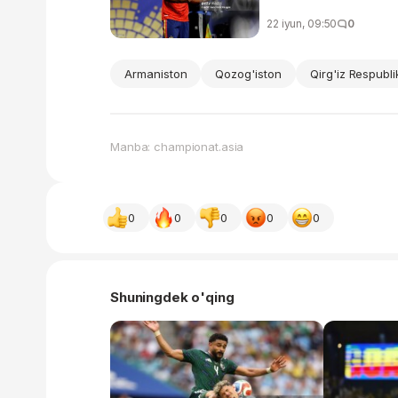
22 iyun, 09:50
0
Armaniston
Qozog'iston
Qirg'iz Respubli
Manba: championat.asia
0
0
0
0
0
Shuningdek o'qing