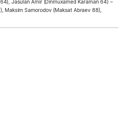
 64), Jasulan Amir (Dinmuxamed Karaman 64) –
6), Maksim Samorodov (Maksat Abraev 88),
.