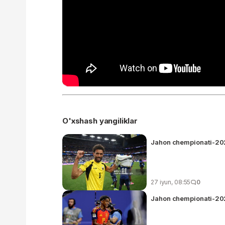
O'xshash yangiliklar
Jahon chempionati-202
27 iyun, 08:55
0
Jahon chempionati-202