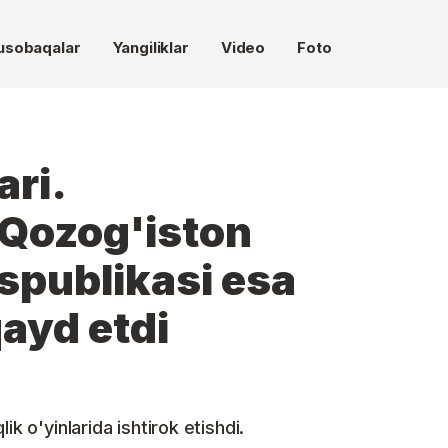
usobaqalar
Yangiliklar
Video
Foto
ari.
 Qozog'iston
espublikasi esa
qayd etdi
k o'yinlarida ishtirok etishdi.