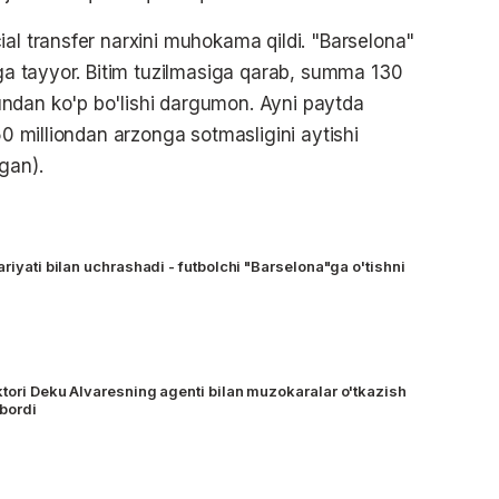
ial transfer narxini muhokama qildi. "Barselona"
hga tayyor. Bitim tuzilmasiga qarab, summa 130
ndan ko'p bo'lishi dargumon. Ayni paytda
50 milliondan arzonga sotmasligini aytishi
gan).
ariyati bilan uchrashadi - futbolchi "Barselona"ga o'tishni
ktori Deku Alvaresning agenti bilan muzokaralar o'tkazish
bordi