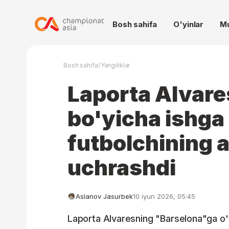
Bosh sahifa
O'yinlar
M
/
Bosh sahifa
Yangiliklar
Laporta Alvares
bo'yicha ishga 
futbolchining a
uchrashdi
Aslanov Jasurbek
10 iyun 2026, 05:45
Laporta Alvaresning "Barselona"ga o'