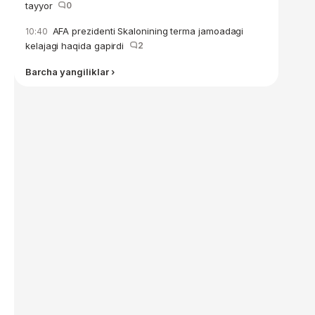
tayyor
0
AFA prezidenti Skalonining terma jamoadagi
10:40
kelajagi haqida gapirdi
2
Barcha yangiliklar ›