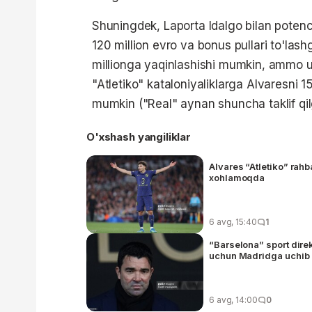
Shuningdek, Laporta Idalgo bilan potenc
120 million evro va bonus pullari to'las
millionga yaqinlashishi mumkin, ammo u
"Atletiko" kataloniyaliklarga Alvaresni 1
mumkin ("Real" aynan shuncha taklif qil
O'xshash yangiliklar
Alvares “Atletiko” rahb
xohlamoqda
6 avg, 15:40
1
“Barselona” sport dire
uchun Madridga uchib 
6 avg, 14:00
0