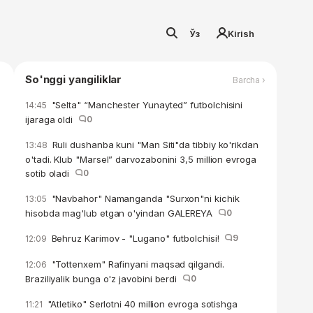
Ўз
Kirish
So'nggi yangiliklar
Barcha ›
"Selta" “Manchester Yunayted” futbolchisini
14:45
ijaraga oldi
0
Ruli dushanba kuni "Man Siti"da tibbiy ko'rikdan
13:48
o'tadi. Klub "Marsel” darvozabonini 3,5 million evroga
sotib oladi
0
"Navbahor" Namanganda "Surxon"ni kichik
13:05
hisobda mag'lub etgan o'yindan GALEREYA
0
Behruz Karimov - "Lugano" futbolchisi!
9
12:09
"Tottenxem" Rafinyani maqsad qilgandi.
12:06
Braziliyalik bunga o'z javobini berdi
0
"Atletiko" Serlotni 40 million evroga sotishga
11:21