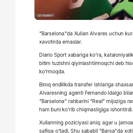
"Barselona"da Xulian Alvares uchun kur
xavotirda emaslar.
Diario Sport xabariga ko'ra, kataloniyalik
bitim tuzishni qiyinlashtirmoqchi deb hi
ko'rmoqda.
Biroq endilikda transfer ishlariga shaxsa
Alvaresning agenti Fernando Idalgo bilan 
"Barselona" rahbarini "Real" mijoziga ra
ham buni ko'rib chiqmasligiga ishontirdi.
Xulianning poziciyasi aniq: agar u jamoa
safiga o'tadi. Shu sababli "Barsa"da xot