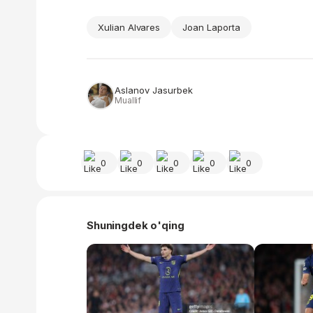
Xulian Alvares
Joan Laporta
Aslanov Jasurbek
Muallif
0
0
0
0
0
Shuningdek o'qing