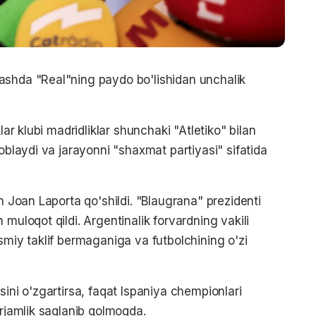
ashda "Real"ning paydo bo'lishidan unchalik
lar klubi madridliklar shunchaki "Atletiko" bilan
soblaydi va jarayonni "shaxmat partiyasi" sifatida
n Joan Laporta qo'shildi. "Blaugrana" prezidenti
muloqot qildi. Argentinalik forvardning vakili
smiy taklif bermaganiga va futbolchining o'zi
sini o'zgartirsa, faqat Ispaniya chempionlari
irjamlik saqlanib qolmoqda.