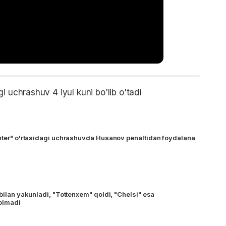
i uchrashuv 4 iyul kuni bo'lib o'tadi
Inter" o'rtasidagi uchrashuvda Husanov penaltidan foydalana
 bilan yakunladi, "Tottenxem" qoldi, "Chelsi" esa
olmadi