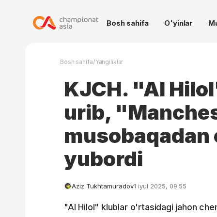
Bosh sahifa
O'yinlar
M
/
Bosh sahifa
Yangiliklar
KJCH. "Al Hilol"
urib, "Manches
musobaqadan c
yubordi
Aziz Tukhtamuradov
1 iyul 2025, 09:55
"Al Hilol" klublar o'rtasidagi jahon che