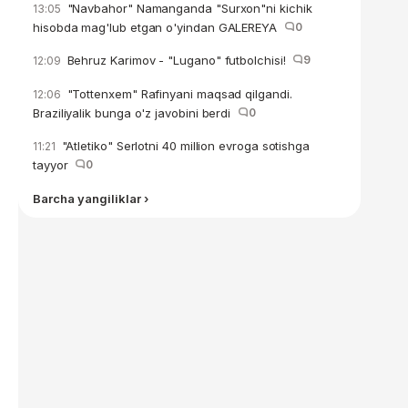
"Navbahor" Namanganda "Surxon"ni kichik
13:05
hisobda mag'lub etgan o'yindan GALEREYA
0
Behruz Karimov - "Lugano" futbolchisi!
9
12:09
"Tottenxem" Rafinyani maqsad qilgandi.
12:06
Braziliyalik bunga o'z javobini berdi
0
"Atletiko" Serlotni 40 million evroga sotishga
11:21
tayyor
0
Barcha yangiliklar ›