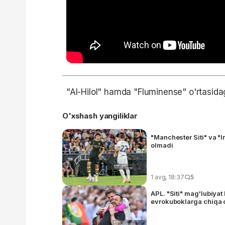
"Al-Hilol" hamda "Fluminense" o'rtasidag
O'xshash yangiliklar
"Manchester Siti" va "
olmadi
1 avg, 18:37
5
APL. "Siti" mag'lubiyat
evrokuboklarga chiqa 