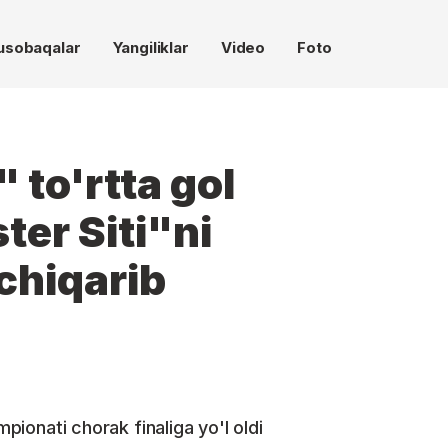
usobaqalar
Yangiliklar
Video
Foto
 to'rtta gol
ter Siti"ni
hiqarib
mpionati chorak finaliga yo'l oldi