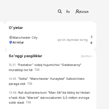
Ўз
Kirish
O'yinlar
3
Manchester City
qo'sh. taymdan so'ng
Al Hilal
4
So'nggi yangiliklar
Barcha ›
“Paxtakor” sobiq hujumchisi “Galatasaroy”
15:31
murabbiyi bo'ldi
0
"Selta" “Manchester Yunayted” futbolchisini
14:45
ijaraga oldi
0
Ruli dushanba kuni "Man Siti"da tibbiy ko'rikdan
13:48
o'tadi. Klub "Marsel” darvozabonini 3,5 million evroga
sotib oladi
0