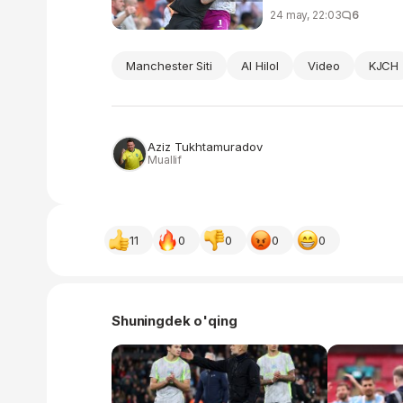
24 may, 22:03
6
Manchester Siti
Al Hilol
Video
KJCH
Aziz Tukhtamuradov
Muallif
11
0
0
0
0
Shuningdek o'qing