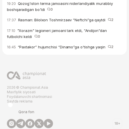
Qozog'iston terma jamoasini niderlandiyalik murabbiy
19:20
boshqaradigan bo'ldi
0
Rasman: Bilolxon Toshmirzaev “Neftchi”ga qaytdi
2
17:37
"Xorazm" legioneri jamoani tark etdi, “Andijon”dan
17:10
futbolchi keldi
0
“Paxtakor” hujumchisi “Dinamo”ga o'tishga yaqin
2
16:45
2026 © Championat.Asia
Maxfiylik siyosati
Foydalanuvchi shartnomasi
Saytda reklama
Qora fon
18+