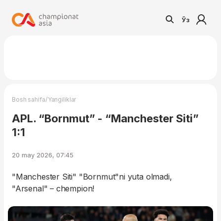
Ўз
/
Bosh sahifa
Yangiliklar
APL. “Bornmut” - “Manchester Siti”
1:1
20 may 2026, 07:45
"Manchester Siti" "Bornmut"ni yuta olmadi,
"Arsenal" – chempion!