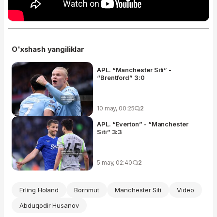
O'xshash yangiliklar
APL. “Manchester Siti” -
“Brentford” 3:0
10 may, 00:25
2
APL. “Everton” - “Manchester
Siti” 3:3
5 may, 02:40
2
Erling Holand
Bornmut
Manchester Siti
Video
Abduqodir Husanov