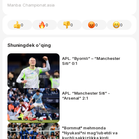
Manba: Championat.asia
0
0
0
0
0
Shuningdek o'qing
APL. “Byornli” – “Manchester
Siti” 0:1
APL. “Manchester Siti” -
“Arsenal” 2:1
"Bornmut" mehmonda
"Nyukasl"ni mag'lub etdi va
kuchli sakkizlikka kirdi