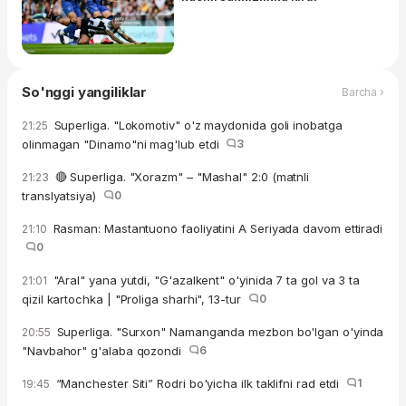
So'nggi yangiliklar
Barcha ›
Superliga. "Lokomotiv" o'z maydonida goli inobatga
21:25
olinmagan "Dinamo"ni mag'lub etdi
3
🔴 Superliga. "Xorazm" – "Mashal" 2:0 (matnli
21:23
translyatsiya)
0
Rasman: Mastantuono faoliyatini A Seriyada davom ettiradi
21:10
0
"Aral" yana yutdi, "G'azalkent" o'yinida 7 ta gol va 3 ta
21:01
qizil kartochka | "Proliga sharhi", 13-tur
0
Superliga. "Surxon" Namanganda mezbon bo'lgan o'yinda
20:55
"Navbahor" g'alaba qozondi
6
“Manchester Siti” Rodri bo'yicha ilk taklifni rad etdi
1
19:45