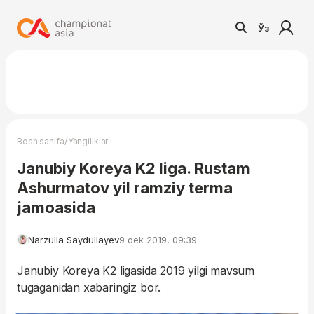
Ўз
/
Bosh sahifa
Yangiliklar
Janubiy Koreya K2 liga. Rustam
Ashurmatov yil ramziy terma
jamoasida
Narzulla Saydullayev
9 dek 2019, 09:39
Janubiy Koreya K2 ligasida 2019 yilgi mavsum
tugaganidan xabaringiz bor.