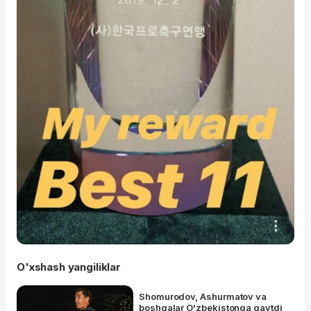
O'xshash yangiliklar
Shomurodov, Ashurmatov va
boshqalar O'zbekistonga qaytdi