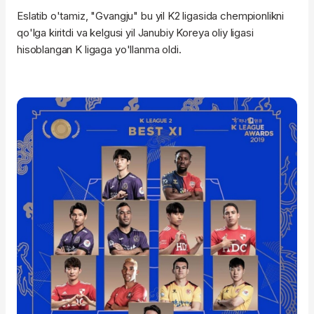
Eslatib o'tamiz, "Gvangju" bu yil K2 ligasida chempionlikni
qo'lga kiritdi va kelgusi yil Janubiy Koreya oliy ligasi
hisoblangan K ligaga yo'llanma oldi.