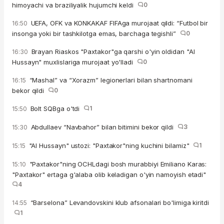
himoyachi va braziliyalik hujumchi keldi
0
UEFA, OFK va KONKAKAF FIFAga murojaat qildi: “Futbol bir
16:50
insonga yoki bir tashkilotga emas, barchaga tegishli”
0
Brayan Riaskos "Paxtakor"ga qarshi o'yin oldidan "Al
16:30
Hussayn" muxlislariga murojaat yo'lladi
0
“Mashal” va “Xorazm” legionerlari bilan shartnomani
16:15
bekor qildi
0
Bolt SQBga o'tdi
1
15:50
Abdullaev “Navbahor” bilan bitimini bekor qildi
3
15:30
"Al Hussayn" ustozi: "Paxtakor"ning kuchini bilamiz"
1
15:15
"Paxtakor"ning OCHLdagi bosh murabbiyi Emiliano Karas:
15:10
"Paxtakor" ertaga g'alaba olib keladigan o'yin namoyish etadi"
4
“Barselona” Levandovskini klub afsonalari bo'limiga kiritdi
14:55
1