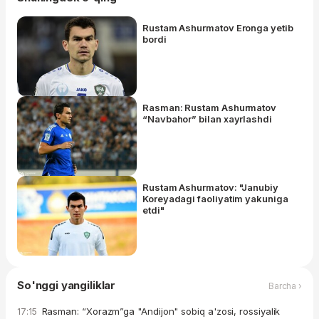
​Rustam Ashurmatov Eronga yetib
bordi
Rasman: Rustam Ashurmatov
“Navbahor” bilan xayrlashdi
Rustam Ashurmatov: "Janubiy
Koreyadagi faoliyatim yakuniga
etdi"
So'nggi yangiliklar
Barcha ›
Rasman: “Xorazm”ga "Andijon" sobiq a'zosi, rossiyalik
17:15