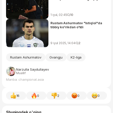
1 iyul, 02:45
10
Rustam Ashurmatov "Istiqlol"da
tibbiy ko'rikdan o'tdi
9 iyul 2025, 14:04
2
Rustam Ashurmatov
Gvangju
K2-liga
Narzulla Saydullayev
Muallif
Manba: championat.asia
16
0
2
0
0
Shuningdek o'qing