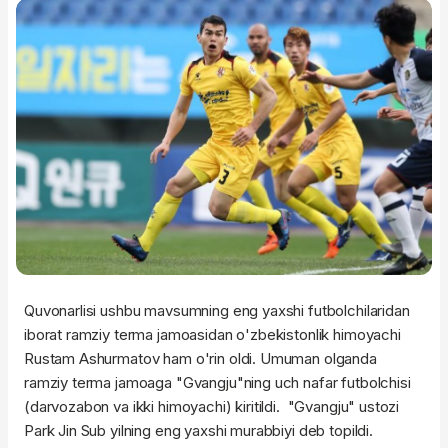
Quvonarlisi ushbu mavsumning eng yaxshi futbolchilaridan
iborat ramziy terma jamoasidan o'zbekistonlik himoyachi
Rustam Ashurmatov ham o'rin oldi. Umuman olganda
ramziy terma jamoaga "Gvangju"ning uch nafar futbolchisi
(darvozabon va ikki himoyachi) kiritildi. "Gvangju" ustozi
Park Jin Sub yilning eng yaxshi murabbiyi deb topildi.