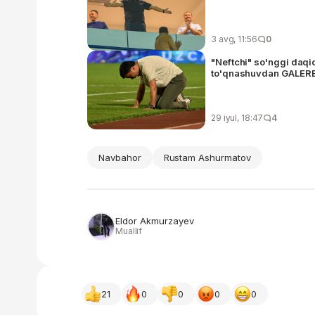
3 avg, 11:56
0
"Neftchi" so'nggi daqi
to'qnashuvdan GALER
29 iyul, 18:47
4
Navbahor
Rustam Ashurmatov
Eldor Akmurzayev
Muallif
21
0
0
0
0