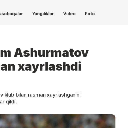
usobaqalar
Yangiliklar
Video
Foto
am Ashurmatov
an xayrlashdi
 klub bilan rasman xayrlashganini
r qildi.