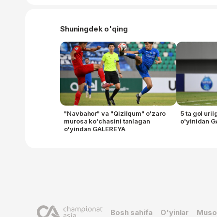
Shuningdek o'qing
"Navbahor" va "Qizilqum" o'zaro
5 ta gol ur
murosa ko'chasini tanlagan
o'yinidan 
o'yindan GALEREYA
Bosh sahifa
O'yinlar
Muso