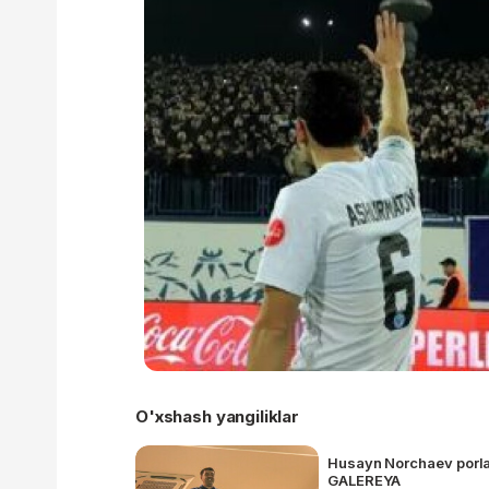
O'xshash yangiliklar
Husayn Norchaev porla
GALEREYA