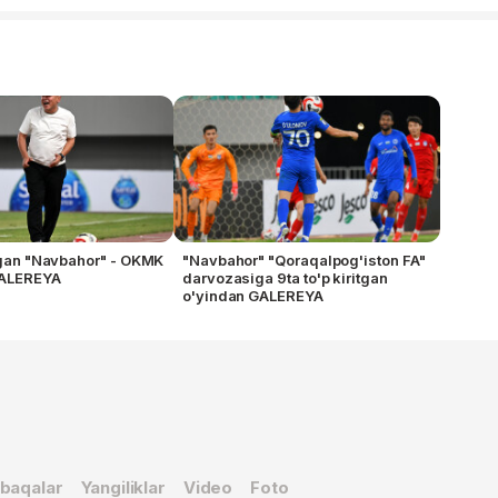
ilgan "Navbahor" - OKMK
"Navbahor" "Qoraqalpog'iston FA"
GALEREYA
darvozasiga 9ta to'p kiritgan
o'yindan GALEREYA
baqalar
Yangiliklar
Video
Foto