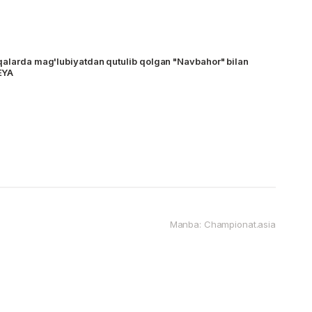
qalarda mag'lubiyatdan qutulib qolgan "Navbahor" bilan
EYA
Manba: Championat.asia