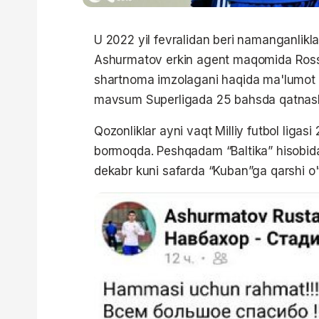
U 2022 yil fevralidan beri namanganlikla
Ashurmatov erkin agent maqomida Rossiy
shartnoma imzolagani haqida ma'lumot b
mavsum Superligada 25 bahsda qatnashib
Qozonliklar ayni vaqt Milliy futbol ligas
bormoqda. Peshqadam “Baltika” hisobida
dekabr kuni safarda “Kuban”ga qarshi o'