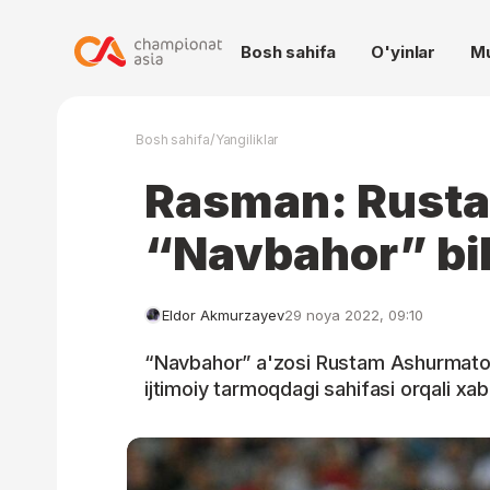
Bosh sahifa
O'yinlar
M
/
Bosh sahifa
Yangiliklar
Rasman: Rust
“Navbahor” bil
Eldor Akmurzayev
29 noya 2022, 09:10
“Navbahor” a'zosi Rustam Ashurmatov
ijtimoiy tarmoqdagi sahifasi orqali xaba