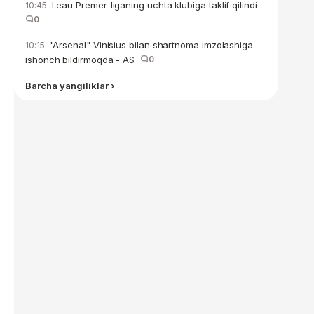
Leau Premer-liganing uchta klubiga taklif qilindi
10:45
0
"Arsenal" Vinisius bilan shartnoma imzolashiga
10:15
ishonch bildirmoqda - AS
0
Barcha yangiliklar ›