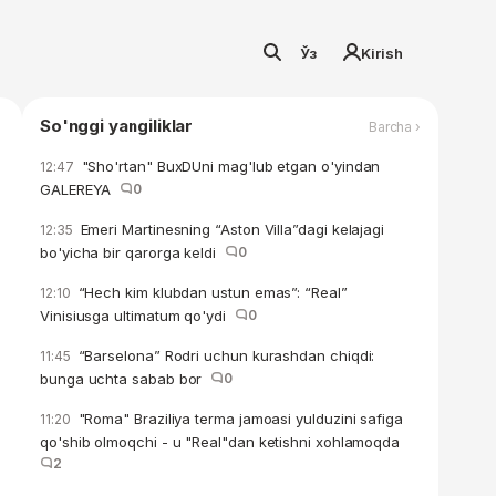
Ўз
Kirish
So'nggi yangiliklar
Barcha ›
"Sho'rtan" BuxDUni mag'lub etgan o'yindan
12:47
GALEREYA
0
Emeri Martinesning “Aston Villa”dagi kelajagi
12:35
bo'yicha bir qarorga keldi
0
“Hech kim klubdan ustun emas”: “Real”
12:10
Vinisiusga ultimatum qo'ydi
0
“Barselona” Rodri uchun kurashdan chiqdi:
11:45
bunga uchta sabab bor
0
"Roma" Braziliya terma jamoasi yulduzini safiga
11:20
qo'shib olmoqchi - u "Real"dan ketishni xohlamoqda
2