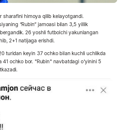
r sharafini himoya qilib kelayotgandi.
aning “Rubin” jamoasi bilan 3,5 yillik
ergandik. 26 yoshli futbolchi yakunlangan
, 2+1 natijaga erishdi.
i 20 turidan keyin 37 ochko bilan kuchli uchlikda
 41 ochko bor. "Rubin" navbatdagi o'yinini 5
tkazadi.