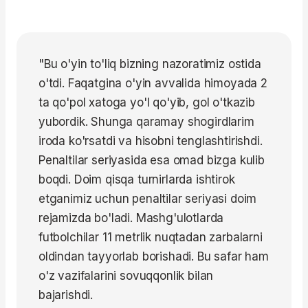
"Bu o'yin to'liq bizning nazoratimiz ostida
o'tdi. Faqatgina o'yin avvalida himoyada 2
ta qo'pol xatoga yo'l qo'yib, gol o'tkazib
yubordik. Shunga qaramay shogirdlarim
iroda ko'rsatdi va hisobni tenglashtirishdi.
Penaltilar seriyasida esa omad bizga kulib
boqdi. Doim qisqa turnirlarda ishtirok
etganimiz uchun penaltilar seriyasi doim
rejamizda bo'ladi. Mashg'ulotlarda
futbolchilar 11 metrlik nuqtadan zarbalarni
oldindan tayyorlab borishadi. Bu safar ham
o'z vazifalarini sovuqqonlik bilan
bajarishdi.