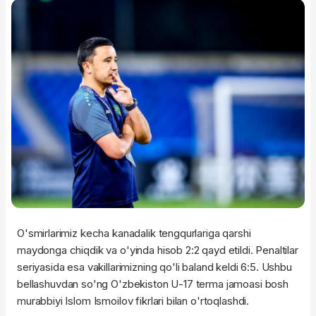
O'smirlarimiz kecha kanadalik tengqurlariga qarshi
maydonga chiqdik va o'yinda hisob 2:2 qayd etildi. Penaltilar
seriyasida esa vakillarimizning qo'li baland keldi 6:5. Ushbu
bellashuvdan so'ng O'zbekiston U-17 terma jamoasi bosh
murabbiyi Islom Ismoilov fikrlari bilan o'rtoqlashdi.