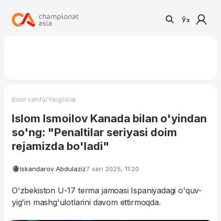
Ўз
/
Bosh sahifa
Yangiliklar
Islom Ismoilov Kanada bilan o'yindan
so'ng: "Penaltilar seriyasi doim
rejamizda bo'ladi"
Iskandarov Abdulaziz
7 sen 2025, 11:20
O'zbekiston U-17 terma jamoasi Ispaniyadagi o'quv-
yig'in mashg'ulotlarini davom ettirmoqda.