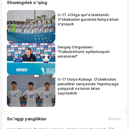
Shuningdek o'qing
U-17 JCHga qur'a tashlandi:
O'zbekiston guruhda Italiya bilan
o'ynaydi
Sergey Chigodaev:
"Futbolchilarni ayblamoqchi
emasman"
U-17 Osiyo Kubogi. O'zbekiston
penaltilar seriyasida Yaponiyaga
yutqazdi va turnir bilan
xayrlashdi
So'nggi yangiliklar
Barcha ›