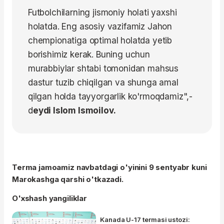
Futbolchilarning jismoniy holati yaxshi
holatda. Eng asosiy vazifamiz Jahon
chempionatiga optimal holatda yetib
borishimiz kerak. Buning uchun
murabbiylar shtabi tomonidan mahsus
dastur tuzib chiqilgan va shunga amal
qilgan holda tayyorgarlik ko'rmoqdamiz",-
d
eydi Islom Ismoilov.
Terma jamoamiz navbatdagi o'yinini 9 sentyabr kuni
Marokashga qarshi o'tkazadi.
O'xshash yangiliklar
Kanada U-17 termasi ustozi: