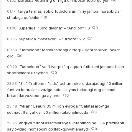
Mareska Rodrining o'rniga o'rinbosar topib qo'ydi
0
01:52
Italiya termasi sobiq futbolchilari milliy jamoa murabbiylar
01:17
shtabiga qo'shildi
0
Superliga. “So'g'diyona” – “Andijon” 1:0
0
01:00
Superliga. “Paxtakor” – “Buxoro” 2:2
1
00:55
"Barselona" Marokashdagi o'rtoqlik uchrashuvini bekor
00:50
qildi
0
"Barselona" va "Liverpul" qiziqqan futbolchi jamoasi bilan
00:29
shartnomani uzaytiradi
0
"Siti" Traffordni "Lids" uchun rekord darajadagi 40 million
23:53
funt va bonuslar evaziga sotdi. Jeyms tarixdagi eng qimmat
britan darvozaboniga aylandi
0
"Milan" Leauni 35 million evroga "Galatasaroy"ga
23:48
sotmadi. Italiyaliklar 50 million talab qilmoqda
0
Angliya futbol assotsiatsiyasi Infantinoning FIFA prezidenti
23:26
saylovidagi nomzodini qo'llab-quvvatlamaydi
0