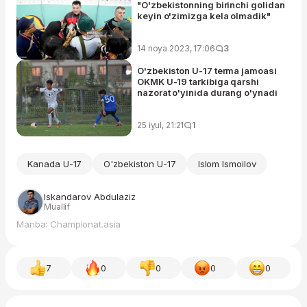
"O'zbekistonning birinchi golidan
keyin o'zimizga kela olmadik"
14 noya 2023, 17:06
3
O'zbekiston U-17 terma jamoasi
OKMK U-19 tarkibiga qarshi
nazorat o'yinida durang o'ynadi
25 iyul, 21:21
1
Kanada U-17
O'zbekiston U-17
Islom Ismoilov
Iskandarov Abdulaziz
Muallif
Manba: Championat.asia
7
0
0
0
0