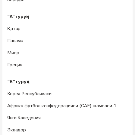
“A” гуруҳи
Қатар
Панама
Миср
Греция
“B” гуруҳи
Корея Республикаси
Африка футбол конфедерацияси (CAF) жамоаси-1
Янги Каледония
Эквадор