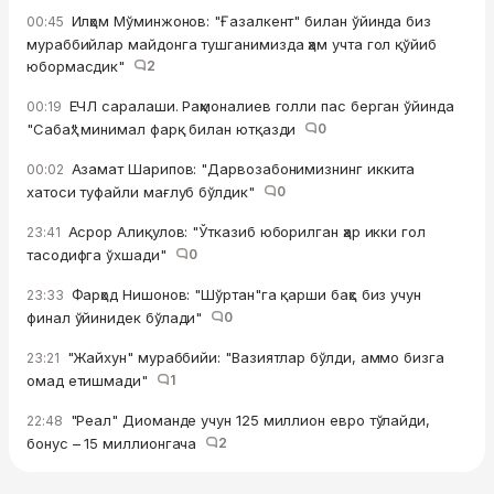
Илҳом Мўминжонов: "Ғазалкент" билан ўйинда биз
00:45
мураббийлар майдонга тушганимизда ҳам учта гол қўйиб
юбормасдик"
2
ЕЧЛ саралаши. Раҳмоналиев голли пас берган ўйинда
00:19
"Сабаҳ" минимал фарқ билан ютқазди
0
Азамат Шарипов: "Дарвозабонимизнинг иккита
00:02
хатоси туфайли мағлуб бўлдик"
0
Асрор Алиқулов: "Ўтказиб юборилган ҳар икки гол
23:41
тасодифга ўхшади"
0
Фарҳод Нишонов: "Шўртан"га қарши баҳс биз учун
23:33
финал ўйинидек бўлади"
0
"Жайхун" мураббийи: "Вазиятлар бўлди, аммо бизга
23:21
омад етишмади"
1
"Реал" Диоманде учун 125 миллион евро тўлайди,
22:48
бонус – 15 миллионгача
2