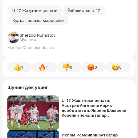
U-17 Жаҳон чемпионати
Ўзбекистон U-17
Қуръа ташлаш маросими
Sherzod Nurmatov
Муаллиф
Манба: Championat.asia
1
1
0
0
0
Шунингдек ўқинг
U-17 Жаҳон чемпионати.
Австрия Англияни йирик
ҳисобда ютди. Япония Шимолий
Кореяни пенальтилар
сериясида мағлубиятга
учратди. Марокаш ва
Швейцария ҳам кейинги
босқичда
Ислом Исмоилов бутсалар