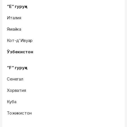
“E“ гуруҳи
Италия
Ямайка
Кот-д'Ивуар
Ўзбекистон
“F“ гуруҳи
Сенегал
Хорватия
Куба
Тожикистон