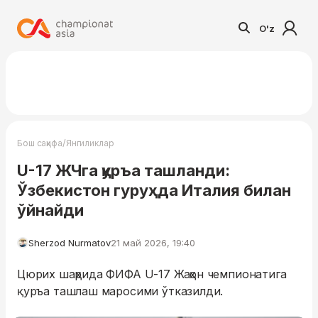
O'z
/
Бош саҳифа
Янгиликлар
U-17 ЖЧга қуръа ташланди:
Ўзбекистон гуруҳда Италия билан
ўйнайди
Sherzod Nurmatov
21 май 2026, 19:40
Цюрих шаҳрида ФИФА U-17 Жаҳон чемпионатига
қуръа ташлаш маросими ўтказилди.