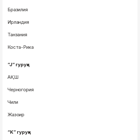
Бразилия
Ирландия
Танзания
Коста-Рика
“J“ гуруҳи
АҚШ
Черногория
Чили
Жазоир
“K” гуруҳи