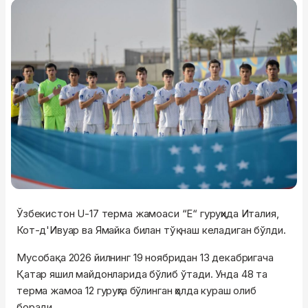
Ўзбекистон U-17 терма жамоаси “E“ гуруҳида Италия,
Кот-д'Ивуар ва Ямайка билан тўқнаш келадиган бўлди.
Мусобақа 2026 йилнинг 19 ноябридан 13 декабригача
Қатар яшил майдонларида бўлиб ўтади. Унда 48 та
терма жамоа 12 гуруҳга бўлинган ҳолда кураш олиб
боради.