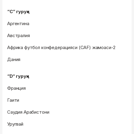
“C” гуруҳи
Аргентина
Австралия
Африка футбол конфедерацияси (CAF) жамоаси-2
Дания
“D“ гуруҳи
Франция
Гаити
Саудия Арабистони
Уругвай