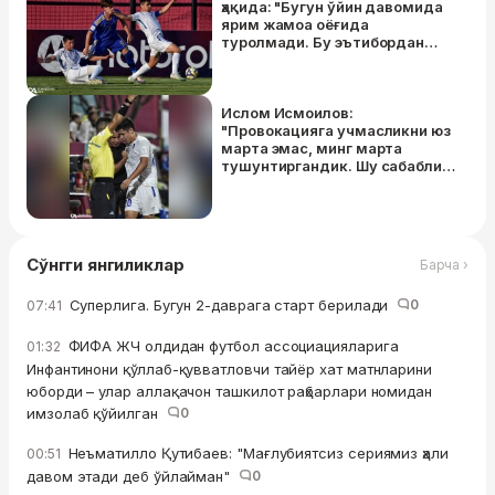
ҳақида: "Бугун ўйин давомида
ярим жамоа оёғида
туролмади. Бу эътибордан
четда қолдириладиган нарса
эмас"
Ислом Исмоилов:
"Провокацияга учмасликни юз
марта эмас, минг марта
тушунтиргандик. Шу сабабли
унга танбеҳ бердим. Ҳозир
ҳаммаси яхши"
Сўнгги янгиликлар
Барча ›
Суперлига. Бугун 2-даврага старт берилади
0
07:41
ФИФА ЖЧ олдидан футбол ассоциацияларига
01:32
Инфантинони қўллаб-қувватловчи тайёр хат матнларини
юборди – улар аллақачон ташкилот раҳбарлари номидан
имзолаб қўйилган
0
Неъматилло Қутибаев: "Мағлубиятсиз сериямиз ҳали
00:51
давом этади деб ўйлайман"
0