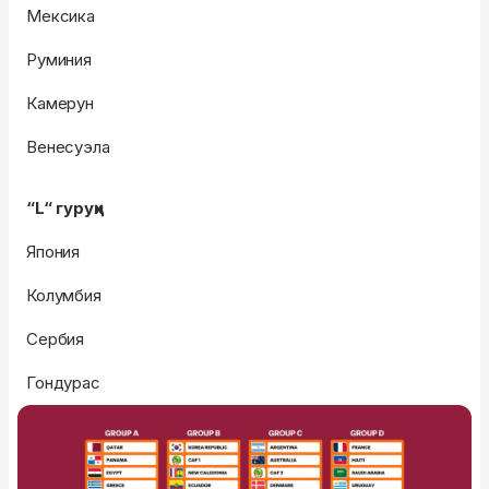
Мексика
Руминия
Камерун
Венесуэла
“L“ гуруҳи
Япония
Колумбия
Сербия
Гондурас