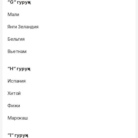
“G“ гуруҳи
Мали
Янги Зеландия
Бельгия
Вьетнам
“H“ гуруҳи
Испания
Хитой
Фижи
Марокаш
“I“ гуруҳи