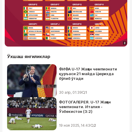
Ўхшаш янгиликлар
ФИФА U-17 Жаҳон чемпионати
қуръаси 21 майда Цюрихда
бўлиб ўтади
30 апр, 01:39
1
ФОТОГАЛЕРЕЯ. U-17 Жаҳон
чемпионати. Италия -
Ўзбекистон (3:2)
19 ноя 2025, 14:43
2