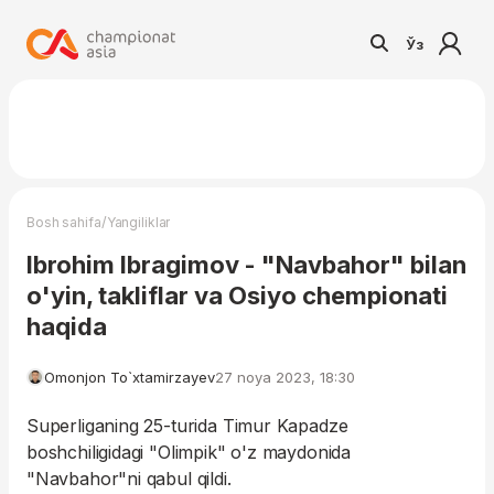
Ўз
/
Bosh sahifa
Yangiliklar
Ibrohim Ibragimov - "Navbahor" bilan
o'yin, takliflar va Osiyo chempionati
haqida
Omonjon To`xtamirzayev
27 noya 2023, 18:30
Superliganing 25-turida Timur Kapadze
boshchiligidagi "Olimpik" o'z maydonida
"Navbahor"ni qabul qildi.