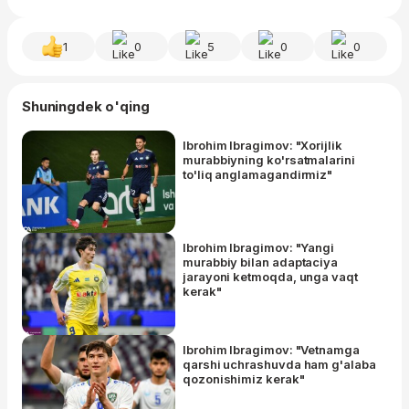
1
0
5
0
0
Shuningdek o'qing
Ibrohim Ibragimov: "Xorijlik
murabbiyning ko'rsatmalarini
to'liq anglamagandirmiz"
Ibrohim Ibragimov: "Yangi
murabbiy bilan adaptaciya
jarayoni ketmoqda, unga vaqt
kerak"
Ibrohim Ibragimov: "Vetnamga
qarshi uchrashuvda ham g'alaba
qozonishimiz kerak"