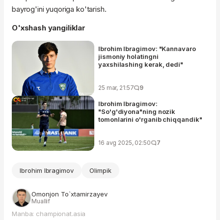
bayrog'ini yuqoriga ko'tarish.
O'xshash yangiliklar
Ibrohim Ibragimov: "Kannavaro
jismoniy holatingni
yaxshilashing kerak, dedi"
25 mar, 21:57
9
Ibrohim Ibragimov:
"So'g'diyona"ning nozik
tomonlarini o'rganib chiqqandik"
16 avg 2025, 02:50
7
Ibrohim Ibragimov
Olimpik
Omonjon To`xtamirzayev
Muallif
Manba: championat.asia