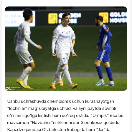
Ushbu uchrashuvda chempionlik uchun kurashayotgan
"lochinlar" mag'lubiyatga uchradi va ayni paytda sovrinli
o'rinlarni qo'lga kiritishi ham so'roq ostida. "Olimpik" esa bu
mavsumda "Navbahor"ni ikkinchi bor 3 ochkosiz qoldirdi.
Kapadze jamoasi O'zbekiston kubogida ham "Jar"da