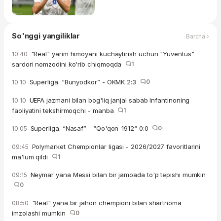
So'nggi yangiliklar
Barcha ›
"Real" yarim himoyani kuchaytirish uchun "Yuventus"
10:40
sardori nomzodini ko'rib chiqmoqda
1
Superliga. “Bunyodkor” - OKMK 2:3
0
10:10
UEFA jazmani bilan bog'liq janjal sabab Infantinoning
10:10
faoliyatini tekshirmoqchi - manba
1
Superliga. “Nasaf” - “Qo'qon-1912“ 0:0
0
10:05
Polymarket Chempionlar ligasi - 2026/2027 favoritlarini
09:45
ma'lum qildi
1
Neymar yana Messi bilan bir jamoada to'p tepishi mumkin
09:15
0
"Real" yana bir jahon chempioni bilan shartnoma
08:50
imzolashi mumkin
0