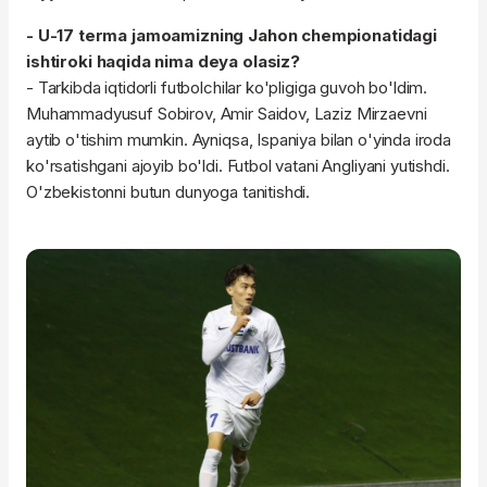
- U-17 terma jamoamizning Jahon chempionatidagi
ishtiroki haqida nima deya olasiz?
- Tarkibda iqtidorli futbolchilar ko'pligiga guvoh bo'ldim.
Muhammadyusuf Sobirov, Amir Saidov, Laziz Mirzaevni
aytib o'tishim mumkin. Ayniqsa, Ispaniya bilan o'yinda iroda
ko'rsatishgani ajoyib bo'ldi. Futbol vatani Angliyani yutishdi.
O'zbekistonni butun dunyoga tanitishdi.