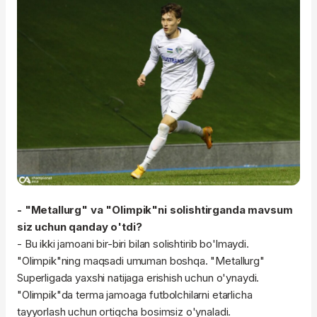
- "Metallurg" va "Olimpik"ni solishtirganda mavsum
siz uchun qanday o'tdi?
- Bu ikki jamoani bir-biri bilan solishtirib bo'lmaydi.
"Olimpik"ning maqsadi umuman boshqa. "Metallurg"
Superligada yaxshi natijaga erishish uchun o'ynaydi.
"Olimpik"da terma jamoaga futbolchilarni etarlicha
tayyorlash uchun ortiqcha bosimsiz o'ynaladi.