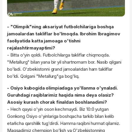
- "Olimpik"ning aksariyat futbolchilariga boshqa
jamoalardan takliflar bo'lmoqda. Ibrohim Ibragimov
faoliyatida katta jamoaga o'tishni
rejalashtirmayaptimi?
- Bitta o'yin qoldi. Futbolchilarga takliflar chiqmoqda.
"Metallurg" bilan yana bir yil shartnomam bor. Nasib qilgani
bo'ladi. O'zbekistonni grand jamoalaridan ham takliflar
bo'ldi. Qolgani "Metallurg"ga bog'liq.
- Osiyo kubogida olimpiadaga yo'llanma o'ynaladi.
Guruhdagi raqiblarimiz haqida nima deya olasiz?
Asosiy kurash chorak finaldan boshlanadimi?
- Hech qaysi o'yin oson kechmaydi. Biz 10:0 yutgan
Gonkong Osiyo o'yinlariga boshqacha tarkib bilan kelib
etarlicha qarshilik tug'dirdi. Hamma raqibni hurmat qilamiz.
Maqsadimiz chempion bo'lish va O'zbekistonning