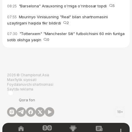
"Barselona" Arauxoning o'rniga o'rinbosar topdi
5
08:25
Mourinyo Vinisiusning "Real" bilan shartnomasini
07:55
uzaytirgani haqida fikr bildirdi
2
"Tottenxem" "Manchester Siti" futbolchisini 60 mln funtga
07:30
sotib olishga yaqin
0
2026 © Championat.Asia
Maxfiylik siyosati
Foydalanuvchi shartnomasi
Saytda reklama
Qora fon
18+