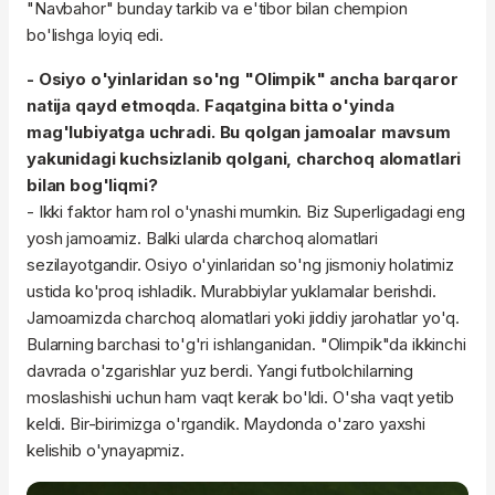
"Navbahor" bunday tarkib va e'tibor bilan chempion
bo'lishga loyiq edi.
- Osiyo o'yinlaridan so'ng "Olimpik" ancha barqaror
natija qayd etmoqda. Faqatgina bitta o'yinda
mag'lubiyatga uchradi. Bu qolgan jamoalar mavsum
yakunidagi kuchsizlanib qolgani, charchoq alomatlari
bilan bog'liqmi?
- Ikki faktor ham rol o'ynashi mumkin. Biz Superligadagi eng
yosh jamoamiz. Balki ularda charchoq alomatlari
sezilayotgandir. Osiyo o'yinlaridan so'ng jismoniy holatimiz
ustida ko'proq ishladik. Murabbiylar yuklamalar berishdi.
Jamoamizda charchoq alomatlari yoki jiddiy jarohatlar yo'q.
Bularning barchasi to'g'ri ishlanganidan. "Olimpik"da ikkinchi
davrada o'zgarishlar yuz berdi. Yangi futbolchilarning
moslashishi uchun ham vaqt kerak bo'ldi. O'sha vaqt yetib
keldi. Bir-birimizga o'rgandik. Maydonda o'zaro yaxshi
kelishib o'ynayapmiz.