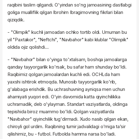
raqibini taslim qilgandi. O'yindan so'ng jamoasining dastlabgi
goliga mualliflik qilgan Ibrohim Ibragimovning fikrlari bilan
qiziqdik.
- "Olimpik" kuchli jamoadan ochko tortib oldi. Umuman bu
yil "Paxtakor", "Neftchi", "Navbahor" kabi klublar "Olimpik"
oldida ojiz qolishdi...
- "Navbahor" bilan o'yinga to'xtalsam, boshqa jamoalarga
qanday tayyorgarlik ko'rsak, bu safar ham shunday bo'ldi.
Raqibimiz qolgan jamoalardan kuchli edi. OCHLda ham
yaxshi ishtirok etmoqda. Munosib tayyorgarlik ko'rib,
g'alabaga erishdik. Bu uchrashuvning ayniqsa men uchun
ahamiyati yuqori edi. O'yin davomida katta qiyinchilikka
uchramadik, deb o'ylayman. Standart vaziyatlarda, oldinga
tepishida biroz muammo bo'ldi. Qolgan vaziyatlarda
"Navbahor" qiyinchilik tug'dirmadi. Xudo nasib qilgan ekan,
chiroyli gol urdim. Raqibning turnir jadvalidagi o'rniga ta’sir
qilishimiz, bu - futbol. Futbolda hamma narsa bo'ladi.