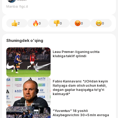
Manba: figc.it
2
0
0
0
0
Shuningdek o'qing
Leau Premer-liganing uchta
klubiga taklif qilindi
Fabio Kannavaro: "JCHdan keyin
Italiyaga dam olish uchun ketdi,
degan gaplar haqiqatga to'g'ri
kelmaydi"
“Yuventus” 18 yoshli
Alaybegovichni 30+5 mln evroga