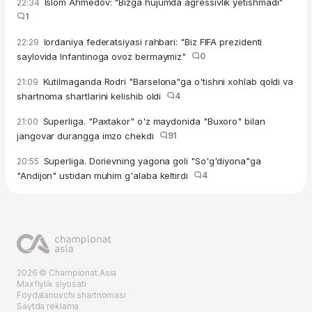
Islom Ahmedov: "Bizga hujumda agressivlik yetishmadi"
22:34
1
Iordaniya federatsiyasi rahbari: "Biz FIFA prezidenti
22:29
saylovida Infantinoga ovoz bermaymiz"
0
Kutilmaganda Rodri "Barselona"ga o'tishni xohlab qoldi va
21:09
shartnoma shartlarini kelishib oldi
4
Superliga. "Paxtakor" o'z maydonida "Buxoro" bilan
21:00
jangovar durangga imzo chekdi
91
Superliga. Dorievning yagona goli "So'g'diyona"ga
20:55
"Andijon" ustidan muhim g'alaba keltirdi
4
2026 © Championat.Asia
Maxfiylik siyosati
Foydalanuvchi shartnomasi
Saytda reklama