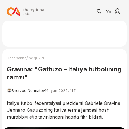
Ўз
/
Bosh sahifa
Yangiliklar
Gravina: "Gattuzo – Italiya futbolining
ramzi"
Sherzod Nurmatov
16 iyun 2025, 11:11
Italiya futbol federatsiyasi prezidenti Gabriele Gravina
Jennaro Gattuzoning Italiya terma jamoasi bosh
murabbiyi etib tayinlangani haqida fikr bildirdi.