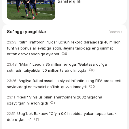
transfer qildi
So'nggi yangiliklar
Barcha ›
"Siti" Traffordni "Lids" uchun rekord darajadagi 40 million
23:53
funt va bonuslar evaziga sotdi. Jeyms tarixdagi eng qimmat
britan darvozaboniga aylandi
0
"Milan" Leauni 35 million evroga "Galatasaroy"ga
23:48
sotmadi. Italiyaliklar 50 million talab qilmoqda
0
Angliya futbol assotsiatsiyasi Infantinoning FIFA prezidenti
23:26
saylovidagi nomzodini qo'llab-quvvatlamaydi
0
"Real" Vinisius bilan shartnomani 2032 yilgacha
23:11
uzaytirganini e'lon qildi
1
Ulug'bek Bakaev: "O'yin 0:0 hisobida yakun topsa kerak
22:51
deb o'yladim"
1