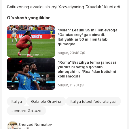
Gattuzoning avvalgi ish joyi Xorvatiyaning "Xayduk" klubi edi.
O'xshash yangiliklar
"Milan" Leauni 35 million evroga
"Galatasaroy"ga sotmadi.
Italiyaliklar 50 million talab
qilmoqda
bugun, 23:48
0
"Roma" Braziliya terma jamoasi
yulduzini safiga qo'shib
olmoqchi - u "Real"dan ketishni
xohlamoqda
bugun, 11:20
3
Italiya
Gabriele Gravina
Italiya futbol federatsiyasi
Jennaro Gattuzo
Sherzod Nurmatov
Muallif