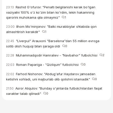
Rashid G'ofurov: "Penalti belgilanishi kerak bo'lgan
23:13
vaziyatni 100% o'z ko'zim bilan ko'rdim, lekin hakamning
qarorini muhokama qila olmaymiz"
1
Ilhom Mo'minjonov: "Balki murabbiylar shtabida qon
23:00
almashtirish kerakdir"
1
"Liverpul" Arauxoni "Barselona"dan 55 million evroga
22:45
sotib olish huquqi bilan ijaraga oldi
0
Muhammadqodir Hamraliev - "Navbahor" futbolchisi
2
22:28
Roman Papariga - “Qizilqum” futbolchisi
0
22:03
Farhod Nishonov: "Abdug'afur Haydarov jamoadan
22:02
ketishni xohladi, uni majburlab olib qolishni istamadik"
0
Asror Aliqulov: "Bunday o'yinlarda futbolchilardan faqat
21:50
xarakter talab qilinadi"
0