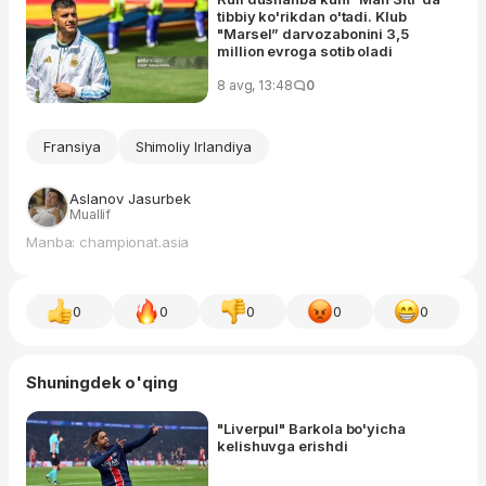
tibbiy ko'rikdan o'tadi. Klub
"Marsel” darvozabonini 3,5
million evroga sotib oladi
8 avg, 13:48
0
Fransiya
Shimoliy Irlandiya
Aslanov Jasurbek
Muallif
Manba: championat.asia
0
0
0
0
0
Shuningdek o'qing
"Liverpul" Barkola bo'yicha
kelishuvga erishdi