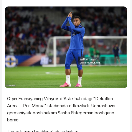
O'yin Fransiyaning Vilnyov-d'Ask shahridagi "Dekatlon
Arena - Per-Morua" stadionida o'tkaziladi. Uchrashuvni
germaniyalik bosh hakam Sasha Shtegeman boshqarib
boradi.
Jamoalarning boshlang'ich tarkiblari: