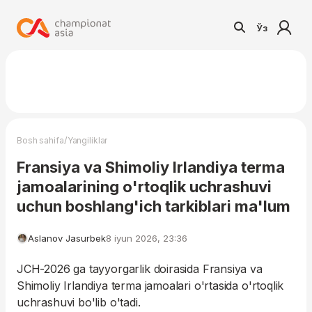
Ўз
/
Bosh sahifa
Yangiliklar
Fransiya va Shimoliy Irlandiya terma
jamoalarining o'rtoqlik uchrashuvi
uchun boshlang'ich tarkiblari ma'lum
Aslanov Jasurbek
8 iyun 2026, 23:36
JCH-2026 ga tayyorgarlik doirasida Fransiya va
Shimoliy Irlandiya terma jamoalari o'rtasida o'rtoqlik
uchrashuvi bo'lib o'tadi.