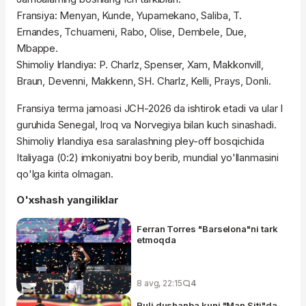
Fransiya: Menyan, Kunde, Yupamekano, Saliba, T.
Ernandes, Tchuameni, Rabo, Olise, Dembele, Due,
Mbappe.
Shimoliy Irlandiya: P. Charlz, Spenser, Xam, Makkonvill,
Braun, Devenni, Makkenn, SH. Charlz, Kelli, Prays, Donli.
Fransiya terma jamoasi JCH-2026 da ishtirok etadi va ular I
guruhida Senegal, Iroq va Norvegiya bilan kuch sinashadi.
Shimoliy Irlandiya esa saralashning pley-off bosqichida
Italiyaga (0:2) imkoniyatni boy berib, mundial yo'llanmasini
qo'lga kirita olmagan.
O'xshash yangiliklar
Ferran Torres "Barselona"ni tark
etmoqda
8 avg, 22:15
4
Ruli dushanba kuni "Man Siti"da