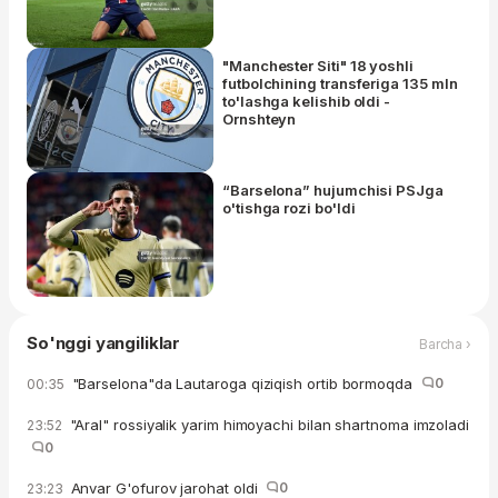
"Manchester Siti" 18 yoshli
futbolchining transferiga 135 mln
to'lashga kelishib oldi -
Ornshteyn
“Barselona” hujumchisi PSJga
o'tishga rozi bo'ldi
So'nggi yangiliklar
Barcha ›
"Barselona"da Lautaroga qiziqish ortib bormoqda
0
00:35
"Aral" rossiyalik yarim himoyachi bilan shartnoma imzoladi
23:52
0
Anvar G'ofurov jarohat oldi
0
23:23