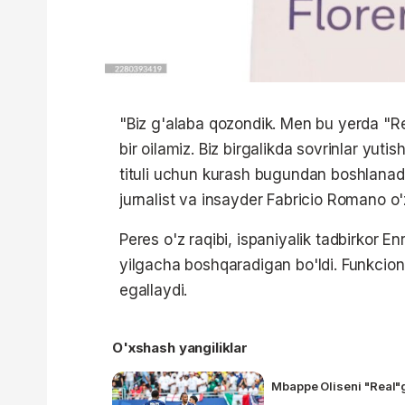
"Biz g'alaba qozondik. Men bu yerda "Re
bir oilamiz. Biz birgalikda sovrinlar yu
tituli uchun kurash bugundan boshlanadi",
jurnalist va insayder Fabricio Romano o'z
Peres o'z raqibi, ispaniyalik tadbirkor E
yilgacha boshqaradigan bo'ldi. Funkcion
egallaydi.
O'xshash yangiliklar
Mbappe Oliseni "Real