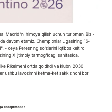
al Madrid"ni himoya qilish uchun turibman. Biz -
tishda davom etamiz. Chempionlar Ligasining 16-
 - deya Peresning so'zlarini iqtibos keltirdi
ining X ijtimoiy tarmog'idagi sahifasida.
nrike Rikelmeni ortda qoldirdi va klubni 2030
er ushbu lavozimni ketma-ket sakkizinchi bor
"ga chaqirmoqda