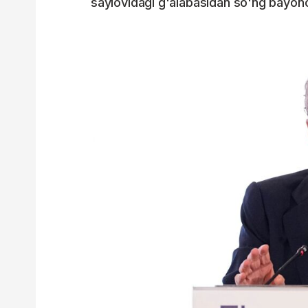
saylovidagi g'alabasidan so'ng bayono