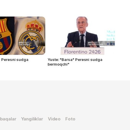
" Peresni sudga
Yuste: "Barsa" Peresni sudga
bermoqchi"
baqalar
Yangiliklar
Video
Foto