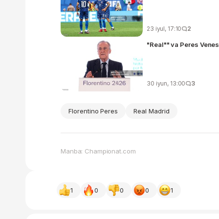
23 iyul, 17:10
2
"Real"" va Peres Venes
30 iyun, 13:00
3
Florentino Peres
Real Madrid
Manba: Championat.com
1
0
0
0
1