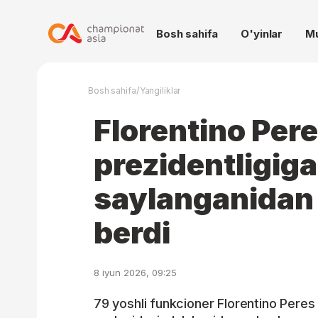
Bosh sahifa
O'yinlar
M
/
Bosh sahifa
Yangiliklar
Florentino Per
prezidentligig
saylanganidan
berdi
8 iyun 2026, 09:25
79 yoshli funkcioner Florentino Peres 