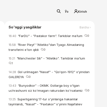
Ўз
Kirish
So'nggi yangiliklar
Barcha ›
"FarDU" - "Paxtakor farm". Tarkiblar ma'lum
0
16:40
"River Pleyt" "Atletiko"dan Tyago Almadaning
15:58
transferini e'lon qildi
0
"Manchester Siti" - "Atletiko". Tarkiblar ma'lum
15:21
1
Gol urilmagan "Nasaf" - "Qo'qon-1912" o'yinidan
14:28
GALEREYA
0
“Bunyodkor” - OKMK. Gollarga boy o'tgan
13:43
uchrashuvni siz ko'rmagan rakursdan ko'rsatamiz
0
Superliganing 17-tur o'yinlariga hakamlar
13:25
tayinlandi, "Nasaf" - "Paxtakor" o'yinini Najafaliev