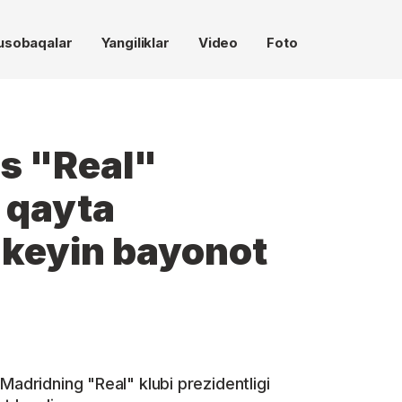
usobaqalar
Yangiliklar
Video
Foto
es "Real"
a qayta
 keyin bayonot
Madridning "Real" klubi prezidentligi