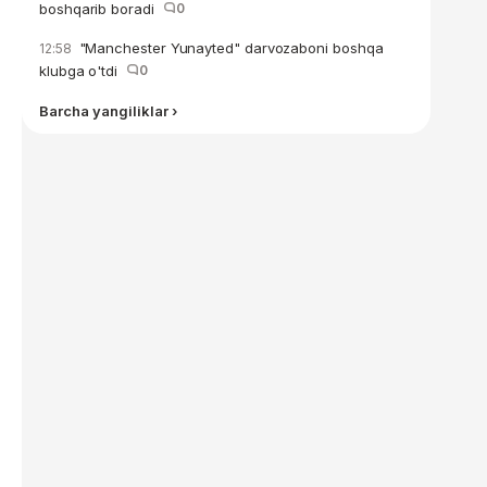
boshqarib boradi
0
"Manchester Yunayted" darvozaboni boshqa
12:58
klubga o'tdi
0
Barcha yangiliklar ›