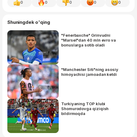
0
0
0
0
0
Shuningdek o'qing
"Fenerbaxche" Grinvudni
"Marsel"dan 40 mln evro va
bonuslarga sotib oladi
"Manchester Siti"ning asosiy
himoyachisi jamoadan ketdi
Turkiyaning TOP klubi
Shomurodovga qiziqish
bildirmoqda