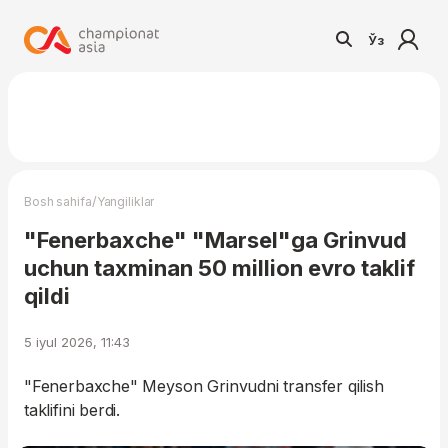
Ўз
/
Bosh sahifa
Yangiliklar
"Fenerbaxche" "Marsel"ga Grinvud
uchun taxminan 50 million evro taklif
qildi
5 iyul 2026, 11:43
"Fenerbaxche" Meyson Grinvudni transfer qilish
taklifini berdi.