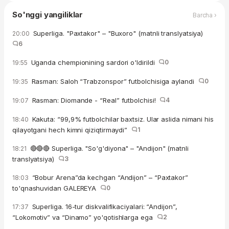
So'nggi yangiliklar
Barcha ›
Superliga. "Paxtakor" – "Buxoro" (matnli translyatsiya)
20:00
6
Uganda chempionining sardori o'ldirildi
0
19:55
Rasman: Saloh “Trabzonspor” futbolchisiga aylandi
0
19:35
Rasman: Diomande - “Real” futbolchisi!
4
19:07
Kakuta: “99,9% futbolchilar baxtsiz. Ular aslida nimani his
18:40
qilayotgani hech kimni qiziqtirmaydi”
1
🔴🔴🔴 Superliga. "So'g'diyona" – "Andijon" (matnli
18:21
translyatsiya)
3
“Bobur Arena”da kechgan “Andijon” – “Paxtakor”
18:03
to'qnashuvidan GALEREYA
0
Superliga. 16-tur diskvalifikaciyalari: “Andijon”,
17:37
“Lokomotiv” va “Dinamo” yo'qotishlarga ega
2