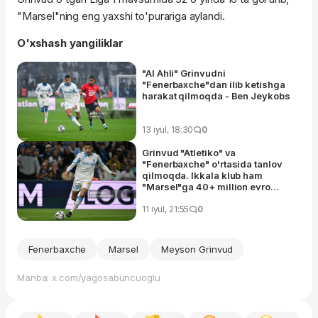
"Marsel"ning eng yaxshi to'purariga aylandi.
O'xshash yangiliklar
"Al Ahli" Grinvudni
"Fenerbaxche"dan ilib ketishga
harakat qilmoqda - Ben Jeykobs
13 iyul, 18:30
0
Grinvud "Atletiko" va
"Fenerbaxche" o'rtasida tanlov
qilmoqda. Ikkala klub ham
"Marsel"ga 40+ million evro
taklif qilgan, ammo…
11 iyul, 21:55
0
Fenerbaxche
Marsel
Meyson Grinvud
Manba: x.com/yagosabuncuoglu