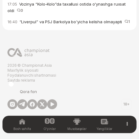
Vozinya “Kolo-Kolo”da taxallusi ostida o'ynashga ruxsat
17:05
oldi
0
“Liverpul” va PSJ Barkolya bo'yicha kelisha olmayapti
1
16:40
2026 © Championat.Asia
Maxfiylik siyosati
Foydalanuvchi shartnomasi
Saytda reklama
Qora fon
18+
Bosh sahifa
O'yinlar
Musobaqalar
Yangiliklar