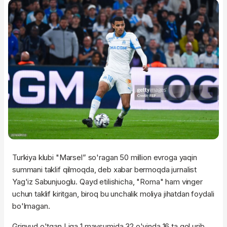
Turkiya klubi "Marsel” so'ragan 50 million evroga yaqin
summani taklif qilmoqda, deb xabar bermoqda jurnalist
Yag'iz Sabunjuoglu. Qayd etilishicha, "Roma" ham vinger
uchun taklif kiritgan, biroq bu unchalik moliya jihatdan foydali
bo'lmagan.
Grinvud o'tgan Liga 1 mavsumida 32 o'yinda 16 ta gol urib,