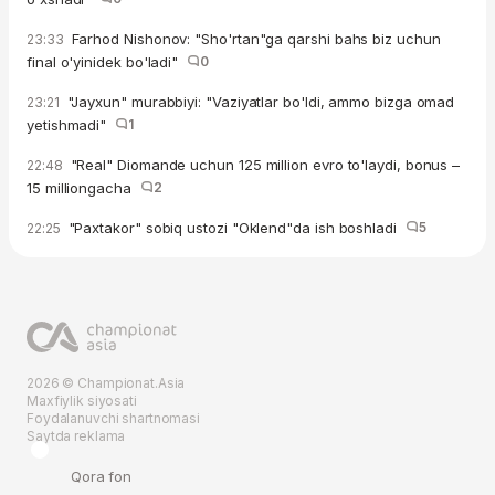
Farhod Nishonov: "Sho'rtan"ga qarshi bahs biz uchun
23:33
final o'yinidek bo'ladi"
0
"Jayxun" murabbiyi: "Vaziyatlar bo'ldi, ammo bizga omad
23:21
yetishmadi"
1
"Real" Diomande uchun 125 million evro to'laydi, bonus –
22:48
15 milliongacha
2
"Paxtakor" sobiq ustozi "Oklend"da ish boshladi
5
22:25
2026 © Championat.Asia
Maxfiylik siyosati
Foydalanuvchi shartnomasi
Saytda reklama
Qora fon