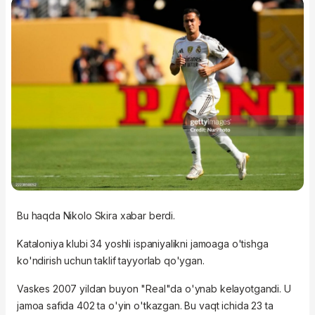
Bu haqda Nikolo Skira xabar berdi.
Kataloniya klubi 34 yoshli ispaniyalikni jamoaga o'tishga
ko'ndirish uchun taklif tayyorlab qo'ygan.
Vaskes 2007 yildan buyon "Real"da o'ynab kelayotgandi. U
jamoa safida 402 ta o'yin o'tkazgan. Bu vaqt ichida 23 ta