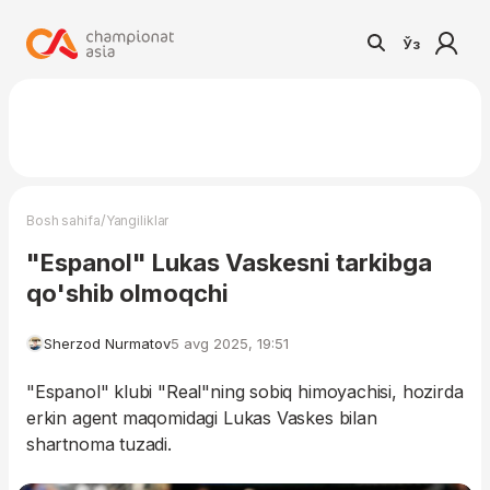
Ўз
/
Bosh sahifa
Yangiliklar
"Espanol" Lukas Vaskesni tarkibga
qo'shib olmoqchi
Sherzod Nurmatov
5 avg 2025, 19:51
"Espanol" klubi "Real"ning sobiq himoyachisi, hozirda
erkin agent maqomidagi Lukas Vaskes bilan
shartnoma tuzadi.