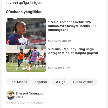
sovrinni qo'lga kiritgan.
O'xshash yangiliklar
"Real" Diomande uchun 125
million evro to'laydi, bonus – 15
milliongacha
kecha, 22:48
2
Vinisius - Mourinyuning unga
qo'ygan talablari haqida gapirdi
kecha, 09:45
1
Real Madrid
Espanol
La Liga
Lukas Vaskes
Sherzod Nurmatov
Muallif
Manba: x.com/NicoSchira