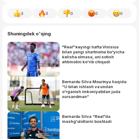
3
0
0
0
0
Shuningdek o'qing
"Real" keyingi hafta Vinisius
bilan yangi shartnoma bo'yicha
kelisha olmasa, uni sotish
ehtimolini ko'rib chiqadi
Bernardu Silva Mourinyu haqida:
“U bilan ishlash va undan
o'rganish imkoniyatidan juda
xursandman”
Bernardu Silva “Real”da
mashg'ulotlarni boshladi