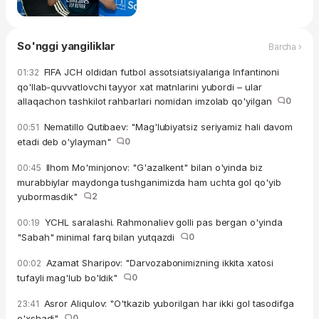
So'nggi yangiliklar
Barcha ›
FIFA JCH oldidan futbol assotsiatsiyalariga Infantinoni
01:32
qo'llab-quvvatlovchi tayyor xat matnlarini yubordi – ular
allaqachon tashkilot rahbarlari nomidan imzolab qo'yilgan
0
Nematillo Qutibaev: "Mag'lubiyatsiz seriyamiz hali davom
00:51
etadi deb o'ylayman"
0
Ilhom Mo'minjonov: "G'azalkent" bilan o'yinda biz
00:45
murabbiylar maydonga tushganimizda ham uchta gol qo'yib
yubormasdik"
2
YCHL saralashi. Rahmonaliev golli pas bergan o'yinda
00:19
"Sabah" minimal farq bilan yutqazdi
0
Azamat Sharipov: "Darvozabonimizning ikkita xatosi
00:02
tufayli mag'lub bo'ldik"
0
Asror Aliqulov: "O'tkazib yuborilgan har ikki gol tasodifga
23:41
o'xshadi"
0