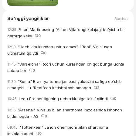
So'nggi yangiliklar
Barcha ›
Emeri Martinesning “Aston Villa”dagi kelajagi bo'yicha bir
12:35
qarorga keldi
0
“Hech kim klubdan ustun emas”: “Real” Vinisiusga
12:10
ultimatum qo'ydi
0
“Barselona” Rodri uchun kurashdan chiqdi: bunga uchta
11:45
sabab bor
0
"Roma" Braziliya terma jamoasi yulduzini safiga qo'shib
11:20
olmoqchi - u "Real"dan ketishni xohlamoqda
2
Leau Premer-liganing uchta klubiga taklif qilindi
0
10:45
"Arsenal" Vinisius bilan shartnoma imzolashiga ishonch
10:15
bildirmoqda - AS
0
"Tottenxem" Jahon chempioni bilan shartnoma
09:45
imzolamoqchi
0