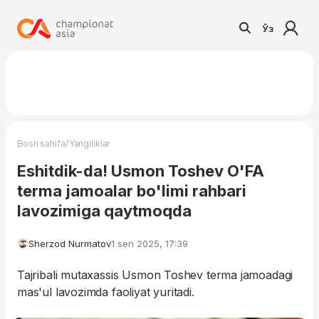
Ўз
/
Bosh sahifa
Yangiliklar
Eshitdik-da! Usmon Toshev O'FA
terma jamoalar bo'limi rahbari
lavozimiga qaytmoqda
Sherzod Nurmatov
1 sen 2025, 17:39
Tajribali mutaxassis Usmon Toshev terma jamoadagi
mas'ul lavozimda faoliyat yuritadi.