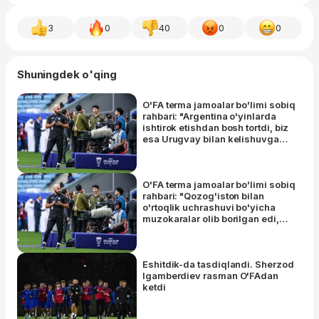
3
0
40
0
0
Shuningdek o'qing
O'FA terma jamoalar bo'limi sobiq
rahbari: "Argentina o'yinlarda
ishtirok etishdan bosh tortdi, biz
esa Urugvay bilan kelishuvga
erishdik"
O'FA terma jamoalar bo'limi sobiq
rahbari: "Qozog'iston bilan
o'rtoqlik uchrashuvi bo'yicha
muzokaralar olib borilgan edi,
ammo..."
Eshitdik-da tasdiqlandi. Sherzod
Igamberdiev rasman O'FAdan
ketdi