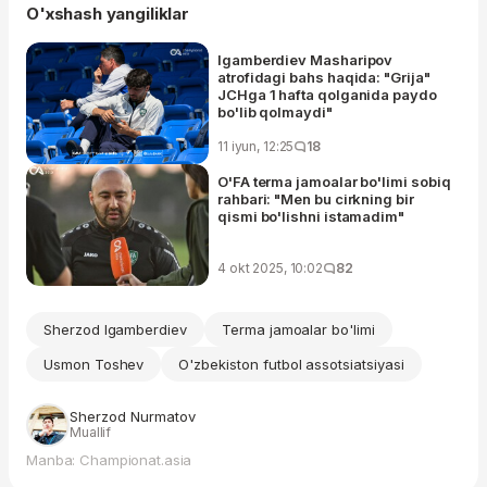
O'xshash yangiliklar
Igamberdiev Masharipov
atrofidagi bahs haqida: "Grija"
JCHga 1 hafta qolganida paydo
bo'lib qolmaydi"
11 iyun, 12:25
18
O'FA terma jamoalar bo'limi sobiq
rahbari: "Men bu cirkning bir
qismi bo'lishni istamadim"
4 okt 2025, 10:02
82
Sherzod Igamberdiev
Terma jamoalar bo'limi
Usmon Toshev
O'zbekiston futbol assotsiatsiyasi
Sherzod Nurmatov
Muallif
Manba: Championat.asia