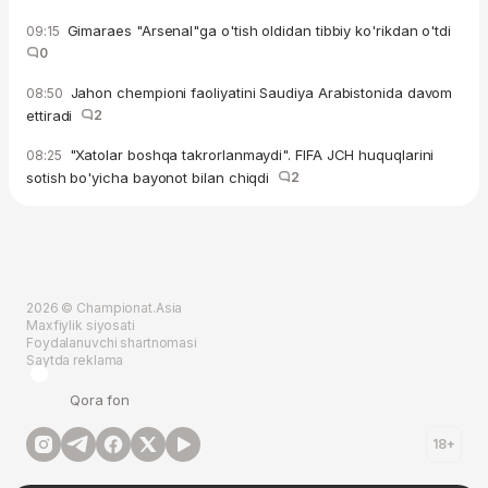
Gimaraes "Arsenal"ga o'tish oldidan tibbiy ko'rikdan o'tdi
09:15
0
Jahon chempioni faoliyatini Saudiya Arabistonida davom
08:50
ettiradi
2
"Xatolar boshqa takrorlanmaydi". FIFA JCH huquqlarini
08:25
sotish bo'yicha bayonot bilan chiqdi
2
2026 © Championat.Asia
Maxfiylik siyosati
Foydalanuvchi shartnomasi
Saytda reklama
Qora fon
18+