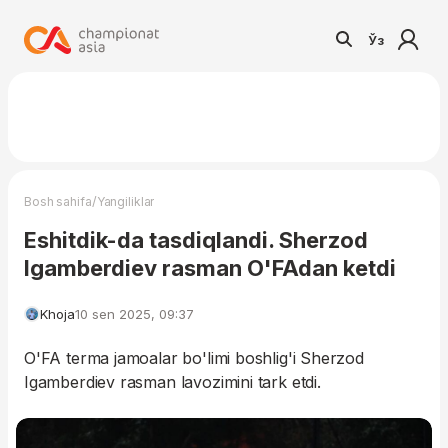
Ўз
/
Bosh sahifa
Yangiliklar
Eshitdik-da tasdiqlandi. Sherzod
Igamberdiev rasman O'FAdan ketdi
Khoja
10 sen 2025, 09:37
O'FA terma jamoalar bo'limi boshlig'i Sherzod
Igamberdiev rasman lavozimini tark etdi.