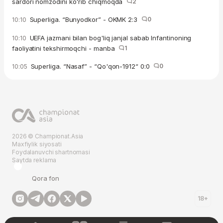
sardori nomzodini ko'rib chiqmoqda
2
Superliga. “Bunyodkor” - OKMK 2:3
0
10:10
UEFA jazmani bilan bog'liq janjal sabab Infantinoning
10:10
faoliyatini tekshirmoqchi - manba
1
Superliga. “Nasaf” - “Qo'qon-1912“ 0:0
0
10:05
2026 © Championat.Asia
Maxfiylik siyosati
Foydalanuvchi shartnomasi
Saytda reklama
Qora fon
18+