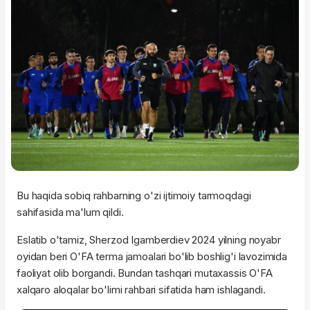
Bu haqida sobiq rahbarning o'zi ijtimoiy tarmoqdagi
sahifasida ma'lum qildi.
Eslatib o'tamiz, Sherzod Igamberdiev 2024 yilning noyabr
oyidan beri O'FA terma jamoalari bo'lib boshlig'i lavozimida
faoliyat olib borgandi. Bundan tashqari mutaxassis O'FA
xalqaro aloqalar bo'limi rahbari sifatida ham ishlagandi.