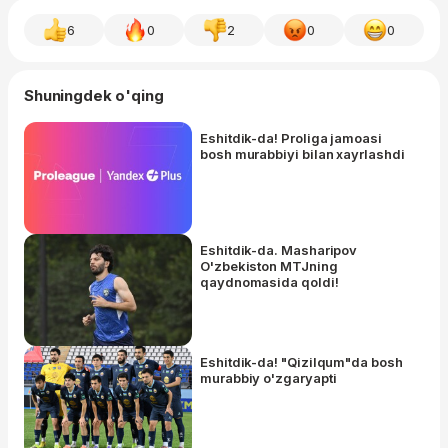
6
0
2
0
0
Shuningdek o'qing
Eshitdik-da! Proliga jamoasi
bosh murabbiyi bilan xayrlashdi
Eshitdik-da. Masharipov
O'zbekiston MTJning
qaydnomasida qoldi!
Eshitdik-da! "Qizilqum"da bosh
murabbiy o'zgaryapti