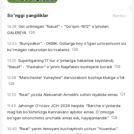
So'nggi yangiliklar
Barcha ›
Gol urilmagan "Nasaf" - "Qo'qon-1912" o'yinidan
14:28
GALEREYA
0
“Bunyodkor” - OKMK. Gollarga boy o'tgan uchrashuvni siz
13:43
ko'rmagan rakursdan ko'rsatamiz
0
Superliganing 17-tur o'yinlariga hakamlar tayinlandi,
13:25
"Nasaf" - "Paxtakor" o'yinini Najafaliev boshqarib boradi
0
"Manchester Yunayted" darvozaboni boshqa klubga o'tdi
12:58
0
"Real" yozda Aleksandr-Arnoldni sotish niyatida emas
1
12:20
Jahongir O'rozov JCH-2026 haqida: “Barcha o'yinlarda
11:43
mag'lub bo'lishimizga Kannavaro aybdor emas. O'zimizga
bo'lgan ishonchimiz unchalik emas edi, hayajonlandik”
6
"Real" yarim himoyani kuchaytirish uchun "Yuventus"
10:40