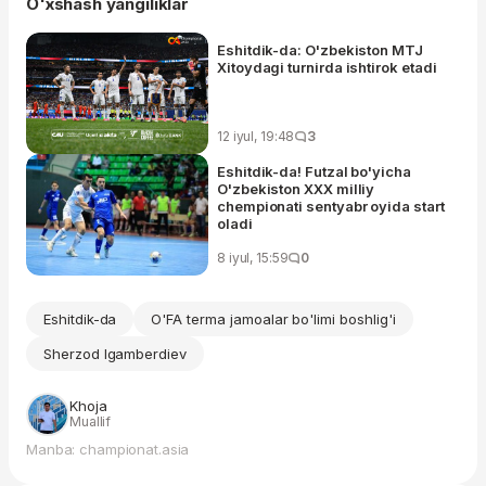
O'xshash yangiliklar
Eshitdik-da: O'zbekiston MTJ
Xitoydagi turnirda ishtirok etadi
12 iyul, 19:48
3
Eshitdik-da! Futzal bo'yicha
O'zbekiston XXX milliy
chempionati sentyabr oyida start
oladi
8 iyul, 15:59
0
Eshitdik-da
O'FA terma jamoalar bo'limi boshlig'i
Sherzod Igamberdiev
Khoja
Muallif
Manba: championat.asia