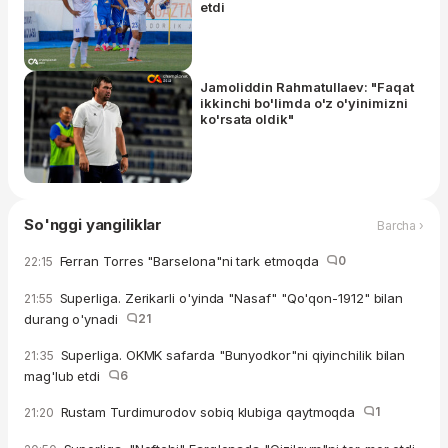
etdi
Jamoliddin Rahmatullaev: "Faqat
ikkinchi bo'limda o'z o'yinimizni
ko'rsata oldik"
So'nggi yangiliklar
Barcha ›
Ferran Torres "Barselona"ni tark etmoqda
0
22:15
Superliga. Zerikarli o'yinda "Nasaf" "Qo'qon-1912" bilan
21:55
durang o'ynadi
21
Superliga. OKMK safarda "Bunyodkor"ni qiyinchilik bilan
21:35
mag'lub etdi
6
Rustam Turdimurodov sobiq klubiga qaytmoqda
1
21:20