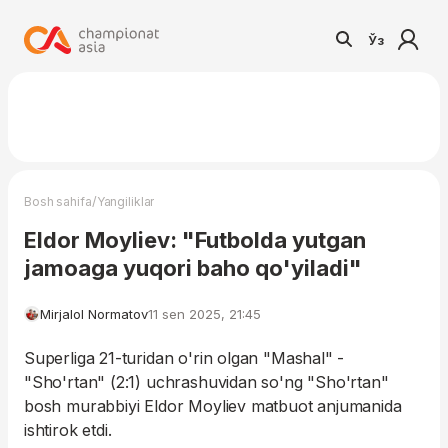
Ўз
/
Bosh sahifa
Yangiliklar
Eldor Moyliev: "Futbolda yutgan
jamoaga yuqori baho qo'yiladi"
Mirjalol Normatov
11 sen 2025, 21:45
Superliga 21-turidan o'rin olgan "Mashal" -
"Sho'rtan" (2:1) uchrashuvidan so'ng "Sho'rtan"
bosh murabbiyi Eldor Moyliev matbuot anjumanida
ishtirok etdi.