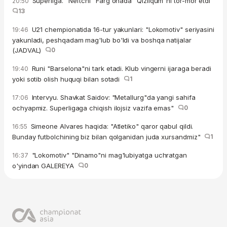
Superliga. "Neftchi" Farg'onada "Qizilqum"ni tor-mor etdi
20:50
13
U21 chempionatida 16-tur yakunlari: "Lokomotiv" seriyasini
19:46
yakunladi, peshqadam mag'lub bo'ldi va boshqa natijalar
(JADVAL)
0
Runi "Barselona"ni tark etadi. Klub vingerni ijaraga beradi
19:40
yoki sotib olish huquqi bilan sotadi
1
Intervyu. Shavkat Saidov: "Metallurg"da yangi sahifa
17:06
ochyapmiz. Superligaga chiqish ilojsiz vazifa emas"
0
Simeone Alvares haqida: "Atletiko" qaror qabul qildi.
16:55
Bunday futbolchining biz bilan qolganidan juda xursandmiz"
1
"Lokomotiv" "Dinamo"ni mag'lubiyatga uchratgan
16:37
o'yindan GALEREYA
0