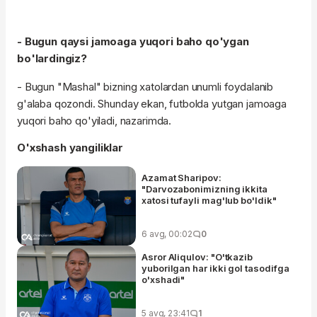
- Bugun qaysi jamoaga yuqori baho qo'ygan
bo'lardingiz?
- Bugun "Mashal" bizning xatolardan unumli foydalanib
g'alaba qozondi. Shunday ekan, futbolda yutgan jamoaga
yuqori baho qo'yiladi, nazarimda.
O'xshash yangiliklar
Azamat Sharipov:
"Darvozabonimizning ikkita
xatosi tufayli mag'lub bo'ldik"
6 avg, 00:02
0
Asror Aliqulov: "O'tkazib
yuborilgan har ikki gol tasodifga
o'xshadi"
5 avg, 23:41
1