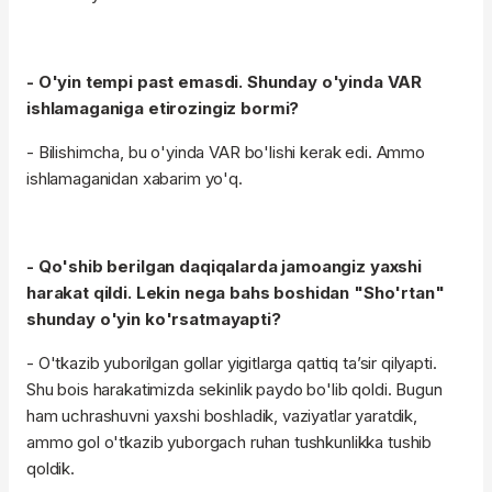
- O'yin tempi past emasdi. Shunday o'yinda VAR
ishlamaganiga etirozingiz bormi?
- Bilishimcha, bu o'yinda VAR bo'lishi kerak edi. Ammo
ishlamaganidan xabarim yo'q.
- Qo'shib berilgan daqiqalarda jamoangiz yaxshi
harakat qildi. Lekin nega bahs boshidan "Sho'rtan"
shunday o'yin ko'rsatmayapti?
- O'tkazib yuborilgan gollar yigitlarga qattiq ta’sir qilyapti.
Shu bois harakatimizda sekinlik paydo bo'lib qoldi. Bugun
ham uchrashuvni yaxshi boshladik, vaziyatlar yaratdik,
ammo gol o'tkazib yuborgach ruhan tushkunlikka tushib
qoldik.