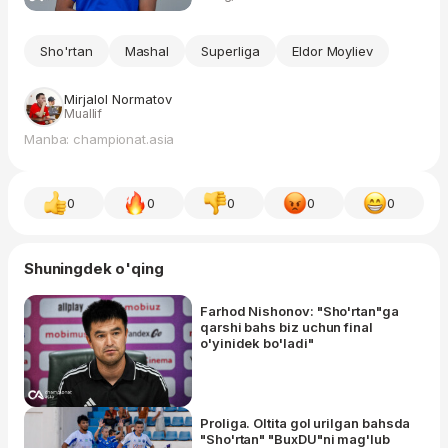
Sho'rtan
Mashal
Superliga
Eldor Moyliev
Mirjalol Normatov
Muallif
Manba: championat.asia
0
0
0
0
0
Shuningdek o'qing
Farhod Nishonov: "Sho'rtan"ga
qarshi bahs biz uchun final
o'yinidek bo'ladi"
Proliga. Oltita gol urilgan bahsda
"Sho'rtan" "BuxDU"ni mag'lub