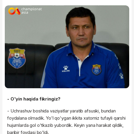
- O'yin haqida fikringiz?
- Uchrashuv boshida vaziyatlar yaratib afsuski, bundan
foydalana olmadik. Yo'l qo'ygan ikkita xatomiz tufayli qarshi
hujumlarda gol o'tkazib yubordik. Keyin yana harakat qildik,
baribir foydasi bo'ldi.