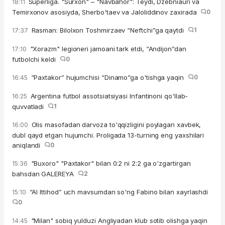
Superliga. "Surxon" – "Navbahor": Teydi, Dzebniauri va
18:11
Temirxonov asosiyda, Sherbo'taev va Jaloliddinov zaxirada
0
Rasman: Bilolxon Toshmirzaev “Neftchi”ga qaytdi
1
17:37
"Xorazm" legioneri jamoani tark etdi, “Andijon”dan
17:10
futbolchi keldi
0
“Paxtakor” hujumchisi “Dinamo”ga o'tishga yaqin
0
16:45
Argentina futbol assotsiatsiyasi Infantinoni qo'llab-
16:25
quvvatladi
1
Olis masofadan darvoza to'qqizligini poylagan xavbek,
16:00
dubl qayd etgan hujumchi. Proligada 13-turning eng yaxshilari
aniqlandi
0
"Buxoro" "Paxtakor" bilan 0:2 ni 2:2 ga o'zgartirgan
15:36
bahsdan GALEREYA
2
“Al Ittihod” uch mavsumdan so'ng Fabino bilan xayrlashdi
15:10
0
"Milan" sobiq yulduzi Angliyadan klub sotib olishga yaqin
14:45