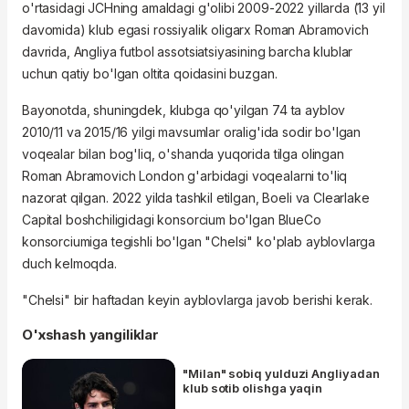
o'rtasidagi JCHning amaldagi g'olibi 2009-2022 yillarda (13 yil
davomida) klub egasi rossiyalik oligarx Roman Abramovich
davrida, Angliya futbol assotsiatsiyasining barcha klublar
uchun qatiy bo'lgan oltita qoidasini buzgan.
Bayonotda, shuningdek, klubga qo'yilgan 74 ta ayblov
2010/11 va 2015/16 yilgi mavsumlar oralig'ida sodir bo'lgan
voqealar bilan bog'liq, o'shanda yuqorida tilga olingan
Roman Abramovich London g'arbidagi voqealarni to'liq
nazorat qilgan. 2022 yilda tashkil etilgan,
Boeli
va
Clearlake
Capital
boshchiligidagi konsorcium bo'lgan
BlueCo
konsorciumiga
tegishli bo'lgan "Chelsi" ko'plab ayblovlarga
duch kelmoqda.
"Chelsi" bir haftadan keyin ayblovlarga javob berishi kerak.
O'xshash yangiliklar
"Milan" sobiq yulduzi Angliyadan
klub sotib olishga yaqin