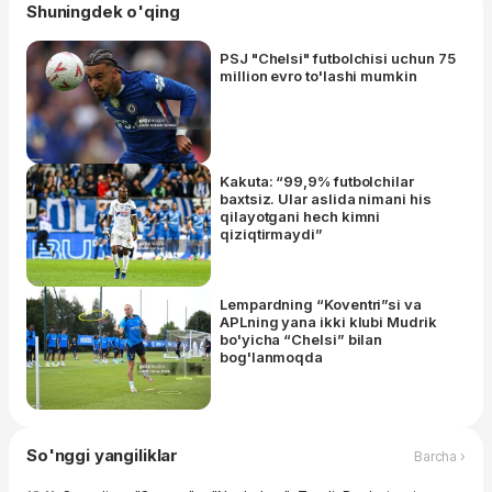
Shuningdek o'qing
PSJ "Chelsi" futbolchisi uchun 75
million evro to'lashi mumkin
Kakuta: “99,9% futbolchilar
baxtsiz. Ular aslida nimani his
qilayotgani hech kimni
qiziqtirmaydi”
Lempardning “Koventri”si va
APLning yana ikki klubi Mudrik
bo'yicha “Chelsi” bilan
bog'lanmoqda
So'nggi yangiliklar
Barcha ›