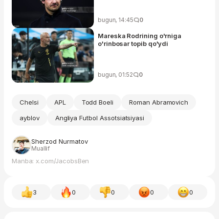
bugun, 14:45
0
Mareska Rodrining o'rniga
o'rinbosar topib qo'ydi
bugun, 01:52
0
Chelsi
APL
Todd Boeli
Roman Abramovich
ayblov
Angliya Futbol Assotsiatsiyasi
Sherzod Nurmatov
Muallif
Manba: x.com/JacobsBen
3
0
0
0
0