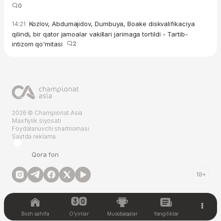
0
Kozlov, Abdumajidov, Dumbuya, Boake diskvalifikaciya
14:21
qilindi, bir qator jamoalar vakillari jarimaga tortildi - Tartib-
intizom qo'mitasi
2
2026 © Championat.Asia
Maxfiylik siyosati
Foydalanuvchi shartnomasi
Saytda reklama
Qora fon
18+
Bosh sahifa
O'yinlar
Musobaqalar
Yangiliklar