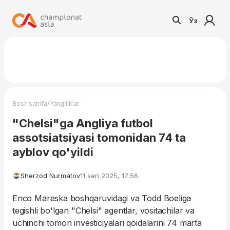
Ўз
/
Bosh sahifa
Yangiliklar
"Chelsi"ga Angliya futbol
assotsiatsiyasi tomonidan 74 ta
ayblov qo'yildi
Sherzod Nurmatov
11 sen 2025, 17:56
Enco Mareska boshqaruvidagi va Todd Boeliga
tegishli bo'lgan "Chelsi" agentlar, vositachilar va
uchinchi tomon investiciyalari qoidalarini 74 marta