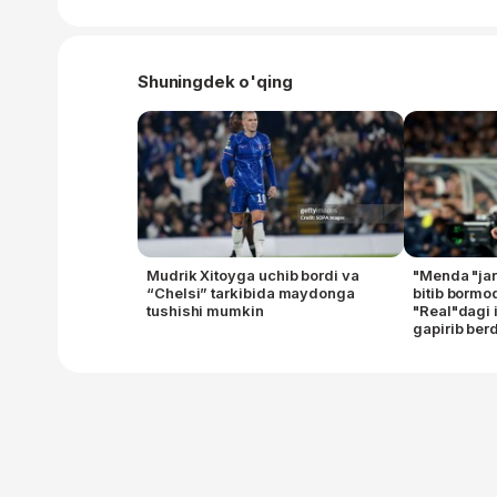
Shuningdek o'qing
Mudrik Xitoyga uchib bordi va
"Menda "jar
“Chelsi” tarkibida maydonga
bitib bormo
tushishi mumkin
"Real"dagi 
gapirib berd