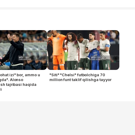
ohat izi" bor, ammo u
"Siti" "Chelsi" futbolchiga 70
qda". Alonso
million funt taklif qilishga tayyor
ish tajribasi haqida
i