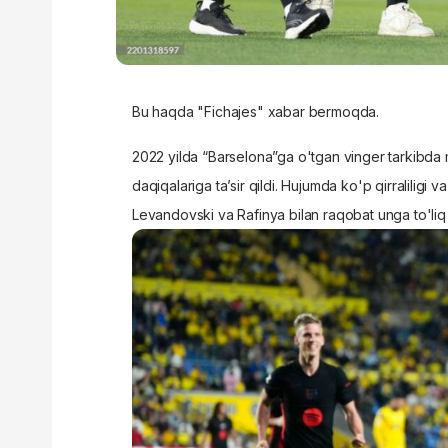
Bu haqda "Fichajes" xabar bermoqda.
2022 yilda “Barselona”ga o'tgan vinger tarkibda
daqiqalariga ta’sir qildi. Hujumda ko'p qirraliligi
Levandovski va Rafinya bilan raqobat unga to'li