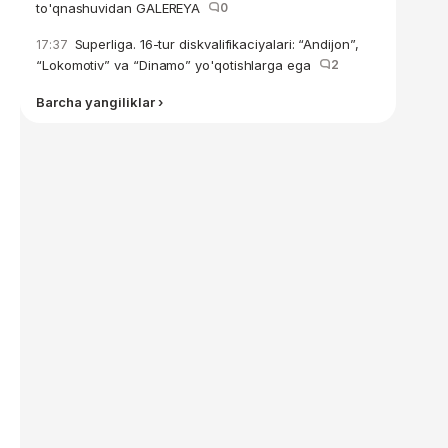
to'qnashuvidan GALEREYA
0
Superliga. 16-tur diskvalifikaciyalari: “Andijon”,
17:37
“Lokomotiv” va “Dinamo” yo'qotishlarga ega
2
Barcha yangiliklar ›