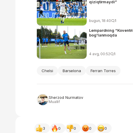
qiziqtirmaydi”
bugun, 18:40
1
Lempardning “Koventri”
bog'lanmoqda
4 avg, 00:52
1
Chelsi
Barselona
Ferran Torres
Sherzod Nurmatov
Muallif
3
0
0
0
0