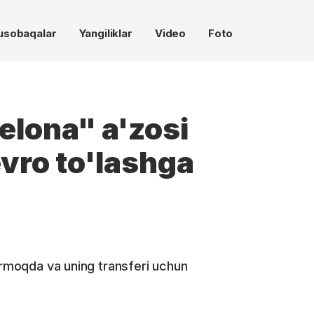
usobaqalar
Yangiliklar
Video
Foto
elona" a'zosi
vro to'lashga
dirmoqda va uning transferi uchun