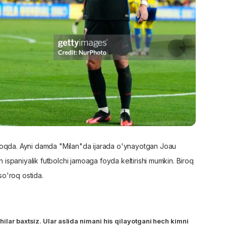
moqda. Ayni damda "Milan"da ijarada o'ynayotgan Joau
n ispaniyalik futbolchi jamoaga foyda keltirishi mumkin. Biroq
 so'roq ostida.
ilar baxtsiz. Ular aslida nimani his qilayotgani hech kimni