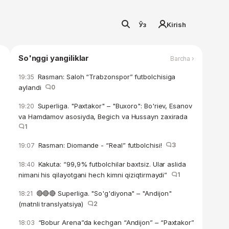
Ўз
Kirish
So'nggi yangiliklar
Barcha ›
Rasman: Saloh “Trabzonspor” futbolchisiga
19:35
aylandi
0
Superliga. "Paxtakor" – "Buxoro": Bo'riev, Esanov
19:20
va Hamdamov asosiyda, Begich va Hussayn zaxirada
1
Rasman: Diomande - “Real” futbolchisi!
3
19:07
Kakuta: “99,9% futbolchilar baxtsiz. Ular aslida
18:40
nimani his qilayotgani hech kimni qiziqtirmaydi”
1
🔴🔴🔴 Superliga. "So'g'diyona" – "Andijon"
18:21
(matnli translyatsiya)
2
“Bobur Arena”da kechgan “Andijon” – “Paxtakor”
18:03