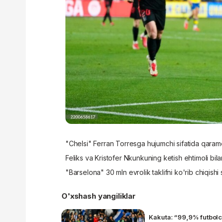
"Chelsi" Ferran Torresga hujumchi sifatida qara
Feliks va Kristofer Nkunkuning ketish ehtimoli bila
"Barselona" 30 mln evrolik taklifni ko'rib chiqishi
O'xshash yangiliklar
Kakuta: “99,9% futbolch