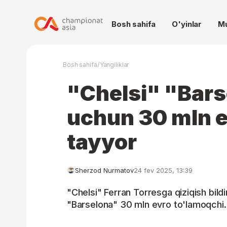
Bosh sahifa
O'yinlar
M
/
Bosh sahifa
Yangiliklar
"Chelsi" "Bars
uchun 30 mln e
tayyor
Sherzod Nurmatov
24 fev 2025, 13:39
"Chelsi" Ferran Torresga qiziqish bil
"Barselona" 30 mln evro to'lamoqchi.