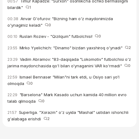
Timur Kapadze: "Surxon" osonlikcha ochko bermasligini
00:57
bilardik"
1
Anvar G'ofurov: "Bizning ham o'z maydonimizda
00:38
o'ynagimiz keladi"
0
Ruslan Roziev - "Qizilqum" futbolchisi!
0
00:10
Mirko Yyelichich: "Dinamo" bizdan yaxshiroq o'ynadi"
2
23:55
Vadim Abramov: "83-daqiqada "Lokomotiv" futbolchisi o'z
23:29
jarima maydonchasida qo'l bilan o'ynaganini VAR ko'rmadi"
0
Ismael Bennaser "Milan"ni tark etdi, u Osiyo sari yo'l
22:59
olmoqda
0
"Barselona" Mark Kasado uchun kamida 40 million evro
22:29
talab qilmoqda
0
Superliga. "Xorazm" o'z uyida "Mashal" ustidan ishonchli
21:57
g'alabaga erishdi
2