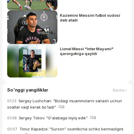
Kazemiro Messini futbol xudosi
deb atadi
Lionel Messi "Inter Mayami"
qarorgohiga qaytdi
So'nggi yangiliklar
Barcha ›
Sergey Lushchan: "Bizdagi muammolarni sanash uchun
01:23
soatlar vaqt kerak bo'ladi"
0
Sergey Tokov: "G'alabaga loyiq edik"
0
01:08
Timur Kapadze: "Surxon" osonlikcha ochko bermasligini
00:57