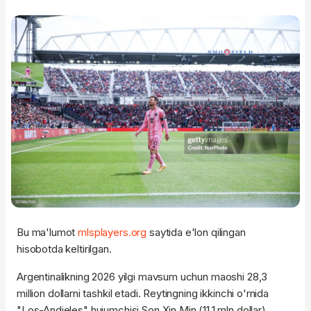
Bu ma'lumot
mlsplayers.org
saytida e'lon qilingan
hisobotda keltirilgan.
Argentinalikning 2026 yilgi mavsum uchun maoshi 28,3
million dollarni tashkil etadi. Reytingning ikkinchi o'rnida
"Los-Andjeles" hujumchisi Son Xin Min (11,1 mln dollar),