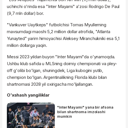
uchinchi o'rinda esa "Inter Mayami" a'zosi Rodrigo De Paul
(9,7 mln dollar) bor.
"Vankuver Uaytkeps" futbolchisi Tomas Myullerning
mavsumdagi maoshi 5,2 million dollar atrofida, "Atlanta
Yunayted" yarim himoyachisi Aleksey Miranchukniki esa 5,1
million dollarga yaqin.
Messi 2023 yildan buyon "Inter Mayami"da o'ynamoqda.
Ushbu klub safida u MLSning doimiy chempionati va pley-
off g'olibi bo'lgan, shuningdek, Liga kubogini yutib,
chempion bo'lgan. Argentinalikning Florida klubi bilan
shartnomasi 2028 yil oxirigacha mo'ljallangan.
O'xshash yangiliklar
"Inter Mayami" yana bir afsona
bilan shartnoma imzolashi
mumkin