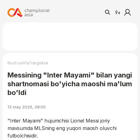
Ўз
/
Bosh sahifa
Yangiliklar
Messining "Inter Mayami" bilan yangi
shartnomasi bo'yicha maoshi ma'lum
bo'ldi
13 may 2026, 08:00
"Inter Mayami" hujumchisi Lionel Messi joriy
mavsumda MLSning eng yuqori maosh oluvchi
futbolchisidir.