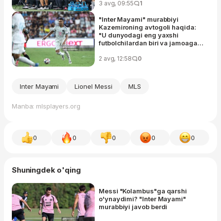
3 avg, 09:55
1
"Inter Mayami" murabbiyi
Kazemironing avtogoli haqida:
"U dunyodagi eng yaxshi
futbolchilardan biri va jamoaga
katta muvaffaqiyat olib kelishi
mumkin"
2 avg, 12:58
0
Inter Mayami
Lionel Messi
MLS
Manba: mlsplayers.org
0
0
0
0
0
Shuningdek o'qing
Messi "Kolambus"ga qarshi
o'ynaydimi? "Inter Mayami"
murabbiyi javob berdi