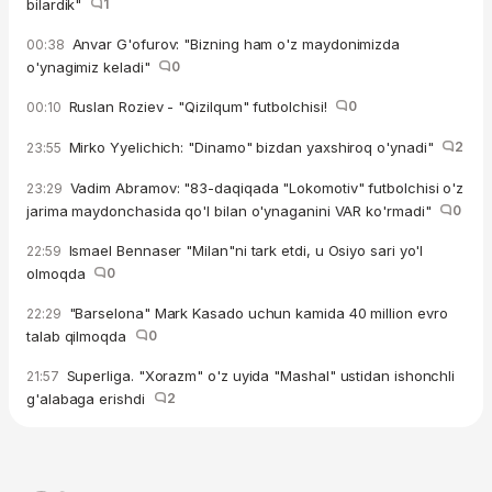
bilardik"
1
Anvar G'ofurov: "Bizning ham o'z maydonimizda
00:38
o'ynagimiz keladi"
0
Ruslan Roziev - "Qizilqum" futbolchisi!
0
00:10
Mirko Yyelichich: "Dinamo" bizdan yaxshiroq o'ynadi"
2
23:55
Vadim Abramov: "83-daqiqada "Lokomotiv" futbolchisi o'z
23:29
jarima maydonchasida qo'l bilan o'ynaganini VAR ko'rmadi"
0
Ismael Bennaser "Milan"ni tark etdi, u Osiyo sari yo'l
22:59
olmoqda
0
"Barselona" Mark Kasado uchun kamida 40 million evro
22:29
talab qilmoqda
0
Superliga. "Xorazm" o'z uyida "Mashal" ustidan ishonchli
21:57
g'alabaga erishdi
2