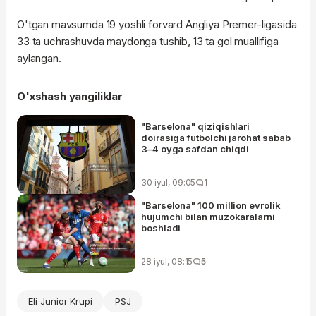
O'tgan mavsumda 19 yoshli forvard Angliya Premer-ligasida
33 ta uchrashuvda maydonga tushib, 13 ta gol muallifiga
aylangan.
O'xshash yangiliklar
"Barselona" qiziqishlari
doirasiga futbolchi jarohat sabab
3–4 oyga safdan chiqdi
30 iyul, 09:05
1
"Barselona" 100 million evrolik
hujumchi bilan muzokaralarni
boshladi
28 iyul, 08:15
5
Eli Junior Krupi
PSJ