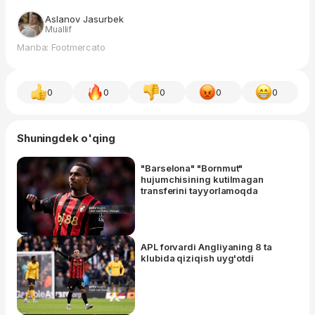
Aslanov Jasurbek
Muallif
Manba: Footmercato
0
0
0
0
0
Shuningdek o'qing
"Barselona" "Bornmut"
hujumchisining kutilmagan
transferini tayyorlamoqda
APL forvardi Angliyaning 8 ta
klubida qiziqish uyg'otdi