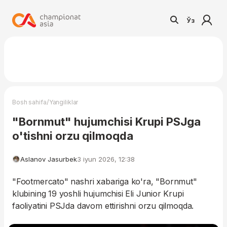
Ўз
/
Bosh sahifa
Yangiliklar
"Bornmut" hujumchisi Krupi PSJga
o'tishni orzu qilmoqda
Aslanov Jasurbek
3 iyun 2026, 12:38
"Footmercato" nashri xabariga ko'ra, "Bornmut"
klubining 19 yoshli hujumchisi Eli Junior Krupi
faoliyatini PSJda davom ettirishni orzu qilmoqda.