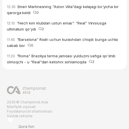
Emeri Martinesning “Aston Villa”dagi kelajagi bo'yicha bir
12:35
qarorga keldi
0
“Hech kim klubdan ustun emas”: “Real” Vinisiusga
12:10
ultimatum qo'ydi
2
“Barselona” Rodri uchun kurashdan chiqdi: bunga uchta
11:45
sabab bor
0
"Roma" Braziliya terma jamoasi yulduzini safiga qo'shib
11:20
olmoqchi - u "Real"dan ketishni xohlamoqda
2
2026 © Championat.Asia
Maxfiylik siyosati
Foydalanuvchi shartnomasi
Saytda reklama
Qora fon