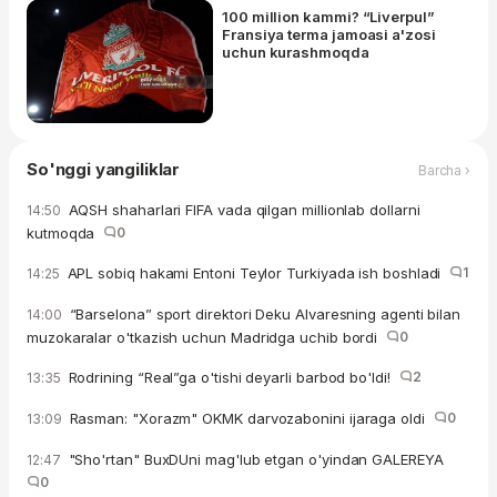
100 million kammi? “Liverpul”
Fransiya terma jamoasi a'zosi
uchun kurashmoqda
So'nggi yangiliklar
Barcha ›
AQSH shaharlari FIFA vada qilgan millionlab dollarni
14:50
kutmoqda
0
APL sobiq hakami Entoni Teylor Turkiyada ish boshladi
1
14:25
“Barselona” sport direktori Deku Alvaresning agenti bilan
14:00
muzokaralar o'tkazish uchun Madridga uchib bordi
0
Rodrining “Real”ga o'tishi deyarli barbod bo'ldi!
2
13:35
Rasman: "Xorazm" OKMK darvozabonini ijaraga oldi
0
13:09
"Sho'rtan" BuxDUni mag'lub etgan o'yindan GALEREYA
12:47
0