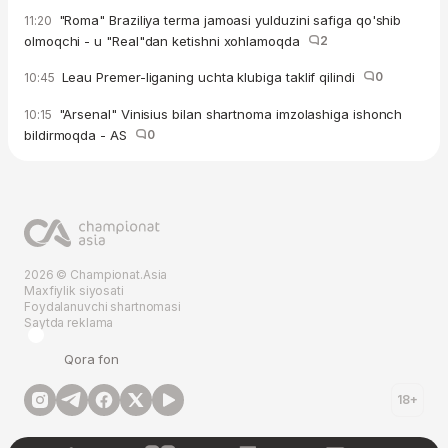
"Roma" Braziliya terma jamoasi yulduzini safiga qo'shib
11:20
olmoqchi - u "Real"dan ketishni xohlamoqda
2
Leau Premer-liganing uchta klubiga taklif qilindi
0
10:45
"Arsenal" Vinisius bilan shartnoma imzolashiga ishonch
10:15
bildirmoqda - AS
0
2026 © Championat.Asia
Maxfiylik siyosati
Foydalanuvchi shartnomasi
Saytda reklama
Qora fon
18+