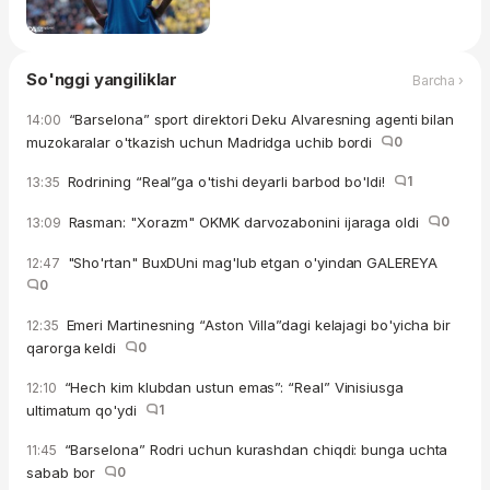
So'nggi yangiliklar
Barcha ›
“Barselona” sport direktori Deku Alvaresning agenti bilan
14:00
muzokaralar o'tkazish uchun Madridga uchib bordi
0
Rodrining “Real”ga o'tishi deyarli barbod bo'ldi!
1
13:35
Rasman: "Xorazm" OKMK darvozabonini ijaraga oldi
0
13:09
"Sho'rtan" BuxDUni mag'lub etgan o'yindan GALEREYA
12:47
0
Emeri Martinesning “Aston Villa”dagi kelajagi bo'yicha bir
12:35
qarorga keldi
0
“Hech kim klubdan ustun emas”: “Real” Vinisiusga
12:10
ultimatum qo'ydi
1
“Barselona” Rodri uchun kurashdan chiqdi: bunga uchta
11:45
sabab bor
0