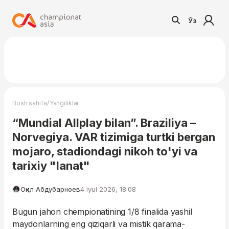
Ўз
/
Bosh sahifa
Yangiliklar
“Mundial Allplay bilan”. Braziliya –
Norvegiya. VAR tizimiga turtki bergan
mojaro, stadiondagi nikoh to'yi va
tarixiy "lanat"
Оқил Абдубарноев
4 iyul 2026, 18:08
Bugun jahon chempionatining 1/8 finalida yashil
maydonlarning eng qiziqarli va mistik qarama-