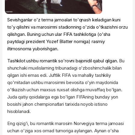
Sevishganlar o'z terma jamoalari to'qnash keladigan kuni
to'y qilishni va marosimni stadionning o'zida o'tkazishni orzu
qilishgan. Buning uchun ular FIFA tashkilotiga (o'sha
paytdagi prezident Yozef Blatter nomiga) rasmiy
iltimosnoma yuborishgan.
Tashkilot ushbu romantik so'rovni bajonidil qabul qilgan.
Bu
shunchaki muxlislarning tribunadagi o'zboshimchalik bilan
qilgan ishi emas edi. Juftlik FIFA va mahalliy tashkiliy
qo'mitadan ushbu marosimni bevosita o'yin maydonida
o'tkazish uchun maxsus ruxsat olishga muvaffaq bo'lgan.
Juda qatiy qoidalarga ega bo'lgan FIFAning bunday yon
bosishi jahon chempionatlari tarixida noyob istisno
hisoblanadi.
Eng qizig'i, bu romantik marosim Norvegiya terma jamoasi
uchun o'ziga xos omad tumoriga aylangan. Aynan o'sha