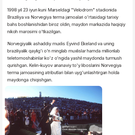
1998 yil 23 iyun kuni Marseldagi "Velodrom" stadionida
Braziliya va Norvegiya terma jamoalari o'rtasidagi tarixiy
bahs boshlanishidan biroz oldin, maydon markazida haqiqiy
nikoh marosimi o'tkazilgan.
Norvegiyalik ashaddiy muxlis Eyvind Ekeland va uning
braziliyalik qaylig'i o'n minglab muxlislar hamda millionlab
teletomoshabinlar ko'z o'ngida yashil maydonda turmush
qurishgan. Kelin-kuyov ananaviy to'y liboslarini Norvegiya
terma jamoasining atributlari bilan uyg'unlashtirgan holda
maydonga chiqishgan.