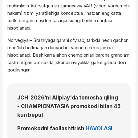
muhimligini ko'rsatgan va zamonaviy VAR (video yordamchi
hakam) tizimi yaratilishiga konceptual jihatdan eng katta
turtki bergan maydon tashqarisidagi burilish nuqtasi
hisoblanadi.
Norvegiya – Braziliyaga qarshi o'ynab, tarixda hech qachon
mag'lub bo'lmagan dunyodagi yagona terma jamoa
hisoblanadi. Besh karra jahon chempionlari barcha grandlarni
taslim etgan bo'lsa-da, skandinaviyaliklarga kelganda doim
qoqilishgan.
JCH-2026'ni Allplay'da tomosha qiling
- CHAMPIONATASIA promokodi bilan 45
kun bepul
Promokodni faollashtirish
HAVOLASI