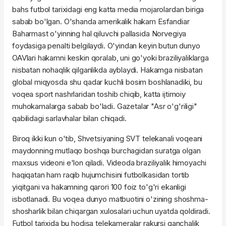
bahs futbol tarixidagi eng katta media mojarolardan biriga
sabab bo'lgan. O'shanda amerikalik hakam Esfandiar
Baharmast o'yinning hal qiluvchi pallasida Norvegiya
foydasiga penalti belgilaydi. O'yindan keyin butun dunyo
OAVlari hakamni keskin qoralab, uni go'yoki braziliyaliklarga
nisbatan nohaqlik qilganlikda ayblaydi. Hakamga nisbatan
global miqyosda shu qadar kuchli bosim boshlanadiki, bu
voqea sport nashrlaridan toshib chiqib, katta ijtimoiy
muhokamalarga sabab bo'ladi. Gazetalar "Asr o'g'riligi"
qabilidagi sarlavhalar bilan chiqadi.
Biroq ikki kun o'tib, Shvetsiyaning SVT telekanali voqeani
maydonning mutlaqo boshqa burchagidan suratga olgan
maxsus videoni e'lon qiladi. Videoda braziliyalik himoyachi
haqiqatan ham raqib hujumchisini futbolkasidan tortib
yiqitgani va hakamning qarori 100 foiz to'g'ri ekanligi
isbotlanadi. Bu voqea dunyo matbuotini o'zining shoshma-
shosharlik bilan chiqargan xulosalari uchun uyatda qoldiradi.
Futbol tarixida bu hodisa telekameralar rakursi qanchalik