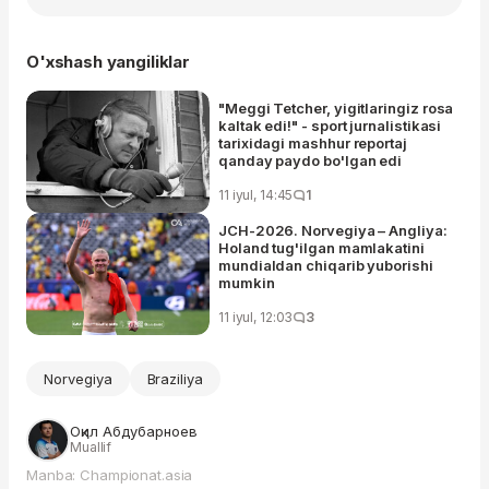
O'xshash yangiliklar
"Meggi Tetcher, yigitlaringiz rosa
kaltak edi!" - sport jurnalistikasi
tarixidagi mashhur reportaj
qanday paydo bo'lgan edi
11 iyul, 14:45
1
JCH-2026. Norvegiya – Angliya:
Holand tug'ilgan mamlakatini
mundialdan chiqarib yuborishi
mumkin
11 iyul, 12:03
3
Norvegiya
Braziliya
Оқил Абдубарноев
Muallif
Manba: Championat.asia