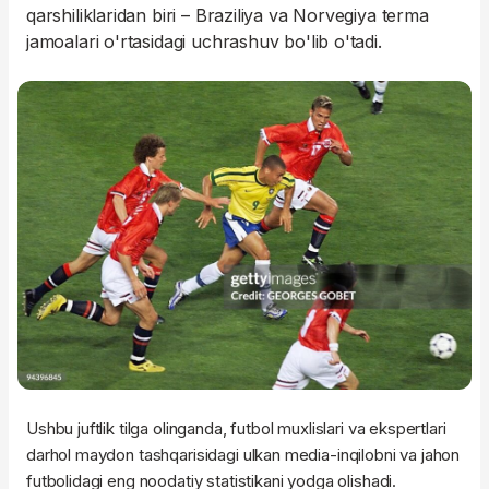
qarshiliklaridan biri – Braziliya va Norvegiya terma
jamoalari o'rtasidagi uchrashuv bo'lib o'tadi.
Ushbu juftlik tilga olinganda, futbol muxlislari va ekspertlari
darhol maydon tashqarisidagi ulkan media-inqilobni va jahon
futbolidagi eng noodatiy statistikani yodga olishadi.