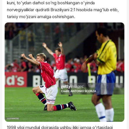
kuni, to'ydan darhol so'ng boshlangan o'yinda
norvegiyaliklar qudratli Braziliyani 2:1 hisobida mag'lub etib,
tarixiy mo'jizani amalga oshirishgan.
1998 yilgi mundial doirasida ushbu ikki jamoa o'rtasidagi