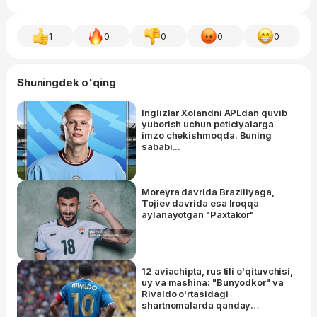
1
0
0
0
0
Shuningdek o'qing
Inglizlar Xolandni APLdan quvib
yuborish uchun peticiyalarga
imzo chekishmoqda. Buning
sababi...
Moreyra davrida Braziliyaga,
Tojiev davrida esa Iroqqa
aylanayotgan "Paxtakor"
12 aviachipta, rus tili o'qituvchisi,
uy va mashina: "Bunyodkor" va
Rivaldo o'rtasidagi
shartnomalarda qanday
imtiyozlar ko'zda tutilgandi?