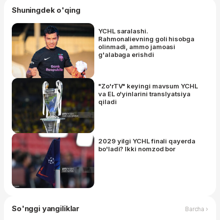
Shuningdek o'qing
YCHL saralashi.
Rahmonalievning goli hisobga
olinmadi, ammo jamoasi
g'alabaga erishdi
"Zo'rTV" keyingi mavsum YCHL
va EL o'yinlarini translyatsiya
qiladi
2029 yilgi YCHL finali qayerda
bo'ladi? Ikki nomzod bor
So'nggi yangiliklar
Barcha ›