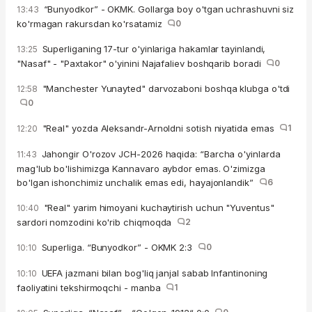
“Bunyodkor” - OKMK. Gollarga boy o'tgan uchrashuvni siz
13:43
ko'rmagan rakursdan ko'rsatamiz
0
Superliganing 17-tur o'yinlariga hakamlar tayinlandi,
13:25
"Nasaf" - "Paxtakor" o'yinini Najafaliev boshqarib boradi
0
"Manchester Yunayted" darvozaboni boshqa klubga o'tdi
12:58
0
"Real" yozda Aleksandr-Arnoldni sotish niyatida emas
1
12:20
Jahongir O'rozov JCH-2026 haqida: “Barcha o'yinlarda
11:43
mag'lub bo'lishimizga Kannavaro aybdor emas. O'zimizga
bo'lgan ishonchimiz unchalik emas edi, hayajonlandik”
6
"Real" yarim himoyani kuchaytirish uchun "Yuventus"
10:40
sardori nomzodini ko'rib chiqmoqda
2
Superliga. “Bunyodkor” - OKMK 2:3
0
10:10
UEFA jazmani bilan bog'liq janjal sabab Infantinoning
10:10
faoliyatini tekshirmoqchi - manba
1