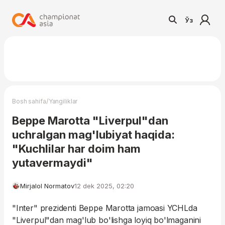
Ўз
/
Bosh sahifa
Yangiliklar
Beppe Marotta "Liverpul"dan
uchralgan mag'lubiyat haqida:
"Kuchlilar har doim ham
yutavermaydi"
Mirjalol Normatov
12 dek 2025, 02:20
"Inter" prezidenti Beppe Marotta jamoasi YCHLda
"Liverpul"dan mag'lub bo'lishga loyiq bo'lmaganini