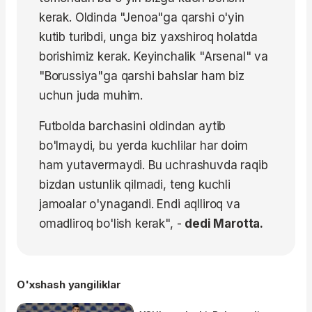
kerak. Oldinda "Jenoa"ga qarshi o'yin
kutib turibdi, unga biz yaxshiroq holatda
borishimiz kerak. Keyinchalik "Arsenal" va
"Borussiya"ga qarshi bahslar ham biz
uchun juda muhim.
Futbolda barchasini oldindan aytib
bo'lmaydi, bu yerda kuchlilar har doim
ham yutavermaydi. Bu uchrashuvda raqib
bizdan ustunlik qilmadi, teng kuchli
jamoalar o'ynagandi. Endi aqlliroq va
omadliroq bo'lish kerak", -
dedi Marotta.
O'xshash yangiliklar