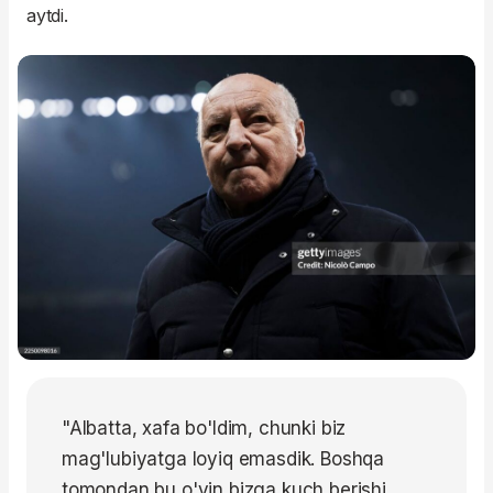
aytdi.
"Albatta, xafa bo'ldim, chunki biz
mag'lubiyatga loyiq emasdik. Boshqa
tomondan bu o'yin bizga kuch berishi