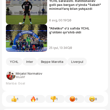
YCHL saralashi. Rahmonaliev
golli pas bergan o'yinda "Sabah"
minimal farq bilan yutqazdi
6 avg, 00:19
0
"Atletiko" o'z safida YCHL
g'olibini qo'shib oldi
25 iyul, 13:34
0
YCHL
Inter
Beppe Marotta
Liverpul
Mirjalol Normatov
Muallif
Manba: Goal
1
0
1
0
0