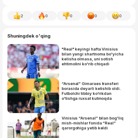
2
0
0
0
0
Shuningdek o'qing
"Real" keyingi hafta Vinisius
bilan yangi shartnoma bo'yicha
kelisha olmasa, uni sotish
ehtimolini ko'rib chiqadi
“Arsenal” Gimaraes transferi
borasida deyarli kelishib oldi.
Futbolchi tibbiy ko'rikdan
o'tishga ruxsat kutmoqda
Vinisius “Arsenal” bilan bog'liq
mish-mishlar fonida “Real”
qarorgohiga yetib keldi