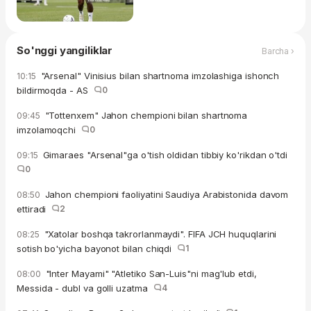
So'nggi yangiliklar
Barcha ›
"Arsenal" Vinisius bilan shartnoma imzolashiga ishonch
10:15
bildirmoqda - AS
0
"Tottenxem" Jahon chempioni bilan shartnoma
09:45
imzolamoqchi
0
Gimaraes "Arsenal"ga o'tish oldidan tibbiy ko'rikdan o'tdi
09:15
0
Jahon chempioni faoliyatini Saudiya Arabistonida davom
08:50
ettiradi
2
"Xatolar boshqa takrorlanmaydi". FIFA JCH huquqlarini
08:25
sotish bo'yicha bayonot bilan chiqdi
1
"Inter Mayami" "Atletiko San-Luis"ni mag'lub etdi,
08:00
Messida - dubl va golli uzatma
4