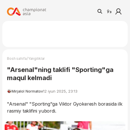
Ўз
/
Bosh sahifa
Yangiliklar
"Arsenal"ning taklifi "Sporting"ga
maqul kelmadi
Mirjalol Normatov
12 iyun 2025, 23:13
"Arsenal" "Sporting"ga Viktor Gyokeresh borasida ilk
rasmiy taklifini yubordi.