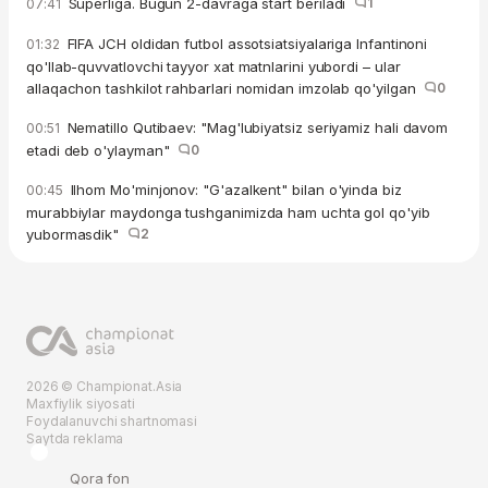
Superliga. Bugun 2-davraga start beriladi
1
07:41
FIFA JCH oldidan futbol assotsiatsiyalariga Infantinoni
01:32
qo'llab-quvvatlovchi tayyor xat matnlarini yubordi – ular
allaqachon tashkilot rahbarlari nomidan imzolab qo'yilgan
0
Nematillo Qutibaev: "Mag'lubiyatsiz seriyamiz hali davom
00:51
etadi deb o'ylayman"
0
Ilhom Mo'minjonov: "G'azalkent" bilan o'yinda biz
00:45
murabbiylar maydonga tushganimizda ham uchta gol qo'yib
yubormasdik"
2
2026 © Championat.Asia
Maxfiylik siyosati
Foydalanuvchi shartnomasi
Saytda reklama
Qora fon