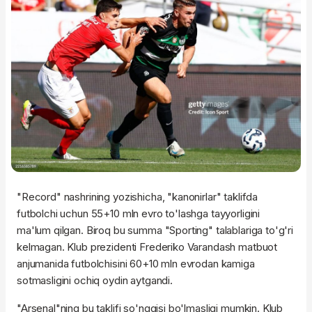
"Record" nashrining yozishicha, "kanonirlar" taklifda
futbolchi uchun 55+10 mln evro to'lashga tayyorligini
ma'lum qilgan. Biroq bu summa "Sporting" talablariga to'g'ri
kelmagan. Klub prezidenti Frederiko Varandash matbuot
anjumanida futbolchisini 60+10 mln evrodan kamiga
sotmasligini ochiq oydin aytgandi.
"Arsenal"ning bu taklifi so'nggisi bo'lmasligi mumkin. Klub