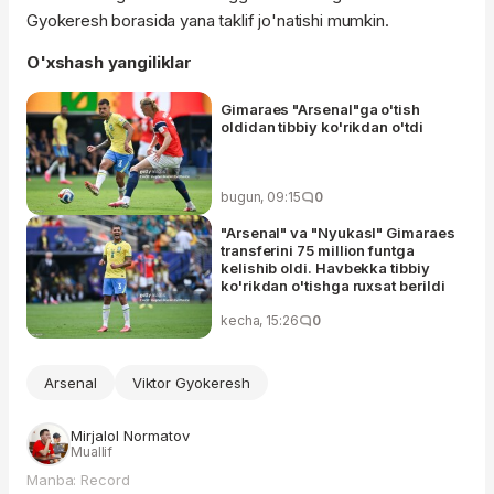
Gyokeresh borasida yana taklif jo'natishi mumkin.
O'xshash yangiliklar
Gimaraes "Arsenal"ga o'tish
oldidan tibbiy ko'rikdan o'tdi
bugun, 09:15
0
"Arsenal" va "Nyukasl" Gimaraes
transferini 75 million funtga
kelishib oldi. Havbekka tibbiy
ko'rikdan o'tishga ruxsat berildi
kecha, 15:26
0
Arsenal
Viktor Gyokeresh
Mirjalol Normatov
Muallif
Manba: Record