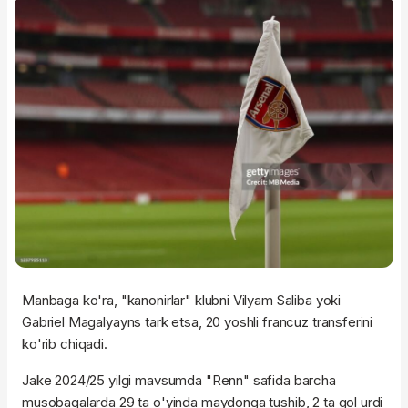
Manbaga ko'ra, "kanonirlar" klubni Vilyam Saliba yoki
Gabriel Magalyayns tark etsa, 20 yoshli francuz transferini
ko'rib chiqadi.
Jake 2024/25 yilgi mavsumda "Renn" safida barcha
musobaqalarda 29 ta o'yinda maydonga tushib, 2 ta gol urdi