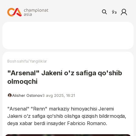
Ўз
/
Bosh sahifa
Yangiliklar
"Arsenal" Jakeni o'z safiga qo'shib
olmoqchi
Alisher Ostonov
3 avg 2025, 16:21
"Arsenal" "Renn" markaziy himoyachisi Jeremi
Jakeni o'z safiga qo'shib olishga qiziqish bildirmoqda,
deya xabar berdi insayder Fabricio Romano.