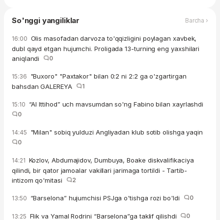
So'nggi yangiliklar
Barcha ›
Olis masofadan darvoza to'qqizligini poylagan xavbek,
16:00
dubl qayd etgan hujumchi. Proligada 13-turning eng yaxshilari
aniqlandi
0
"Buxoro" "Paxtakor" bilan 0:2 ni 2:2 ga o'zgartirgan
15:36
bahsdan GALEREYA
1
“Al Ittihod” uch mavsumdan so'ng Fabino bilan xayrlashdi
15:10
0
"Milan" sobiq yulduzi Angliyadan klub sotib olishga yaqin
14:45
0
Kozlov, Abdumajidov, Dumbuya, Boake diskvalifikaciya
14:21
qilindi, bir qator jamoalar vakillari jarimaga tortildi - Tartib-
intizom qo'mitasi
2
“Barselona” hujumchisi PSJga o'tishga rozi bo'ldi
0
13:50
Flik va Yamal Rodrini “Barselona”ga taklif qilishdi
0
13:25