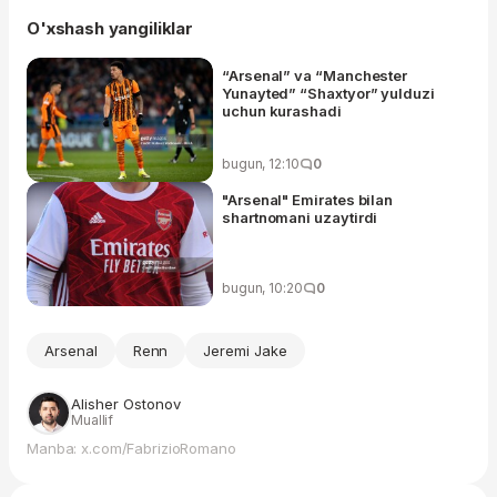
O'xshash yangiliklar
“Arsenal” va “Manchester
Yunayted” “Shaxtyor” yulduzi
uchun kurashadi
bugun, 12:10
0
"Arsenal" Emirates bilan
shartnomani uzaytirdi
bugun, 10:20
0
Arsenal
Renn
Jeremi Jake
Alisher Ostonov
Muallif
Manba: x.com/FabrizioRomano