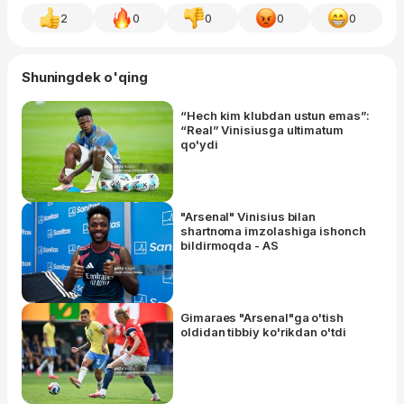
2
0
0
0
0
Shuningdek o'qing
“Hech kim klubdan ustun emas”:
“Real” Vinisiusga ultimatum
qo'ydi
"Arsenal" Vinisius bilan
shartnoma imzolashiga ishonch
bildirmoqda - AS
Gimaraes "Arsenal"ga o'tish
oldidan tibbiy ko'rikdan o'tdi