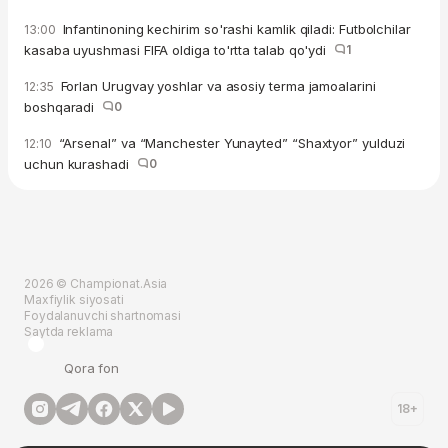
Infantinoning kechirim so'rashi kamlik qiladi: Futbolchilar
13:00
kasaba uyushmasi FIFA oldiga to'rtta talab qo'ydi
1
Forlan Urugvay yoshlar va asosiy terma jamoalarini
12:35
boshqaradi
0
“Arsenal” va “Manchester Yunayted” “Shaxtyor” yulduzi
12:10
uchun kurashadi
0
2026 © Championat.Asia
Maxfiylik siyosati
Foydalanuvchi shartnomasi
Saytda reklama
Qora fon
18+