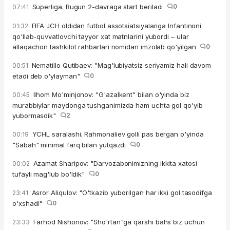
Superliga. Bugun 2-davraga start beriladi
0
07:41
FIFA JCH oldidan futbol assotsiatsiyalariga Infantinoni
01:32
qo'llab-quvvatlovchi tayyor xat matnlarini yubordi – ular
allaqachon tashkilot rahbarlari nomidan imzolab qo'yilgan
0
Nematillo Qutibaev: "Mag'lubiyatsiz seriyamiz hali davom
00:51
etadi deb o'ylayman"
0
Ilhom Mo'minjonov: "G'azalkent" bilan o'yinda biz
00:45
murabbiylar maydonga tushganimizda ham uchta gol qo'yib
yubormasdik"
2
YCHL saralashi. Rahmonaliev golli pas bergan o'yinda
00:19
"Sabah" minimal farq bilan yutqazdi
0
Azamat Sharipov: "Darvozabonimizning ikkita xatosi
00:02
tufayli mag'lub bo'ldik"
0
Asror Aliqulov: "O'tkazib yuborilgan har ikki gol tasodifga
23:41
o'xshadi"
0
Farhod Nishonov: "Sho'rtan"ga qarshi bahs biz uchun
23:33