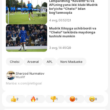
Lempardning “Koventri”si va
APLning yana ikki klubi Mudrik
bo'yicha “Chelsi” bilan
bog'lanmoqda
4 avg, 00:52
1
Mudrik Xitoyga uchib bordi va
“Chelsi” tarkibida maydonga
tushishi mumkin
3 avg, 14:45
0
Chelsi
Arsenal
APL
Noni Madueke
Sherzod Nurmatov
Muallif
Manba: x.com/plettigoal
2
0
1
0
0