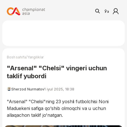
Ўз
/
Bosh sahifa
Yangiliklar
"Arsenal" "Chelsi" vingeri uchun
taklif yubordi
Sherzod Nurmatov
1 iyul 2025, 18:38
"Arsenal" "Chelsi"ning 23 yoshli futbolchisi Noni
Maduekeni safiga qo'shib olmoqchi va u uchun
allaqachon taklif jo'natgan.