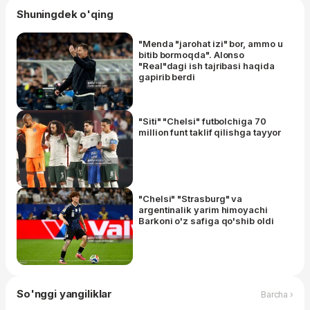
Shuningdek o'qing
"Menda "jarohat izi" bor, ammo u
bitib bormoqda". Alonso
"Real"dagi ish tajribasi haqida
gapirib berdi
"Siti" "Chelsi" futbolchiga 70
million funt taklif qilishga tayyor
"Chelsi" "Strasburg" va
argentinalik yarim himoyachi
Barkoni o'z safiga qo'shib oldi
So'nggi yangiliklar
Barcha ›