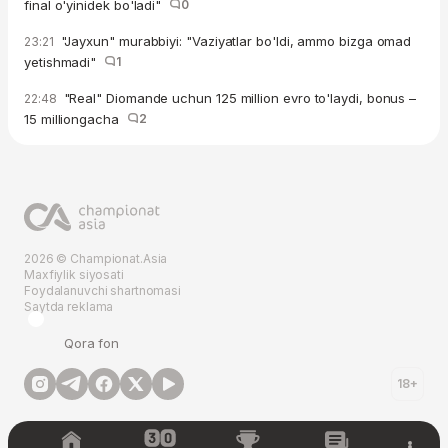
final o'yinidek bo'ladi"
0
"Jayxun" murabbiyi: "Vaziyatlar bo'ldi, ammo bizga omad
23:21
yetishmadi"
1
"Real" Diomande uchun 125 million evro to'laydi, bonus –
22:48
15 milliongacha
2
2026 © Championat.Asia
Maxfiylik siyosati
Foydalanuvchi shartnomasi
Saytda reklama
Qora fon
18+