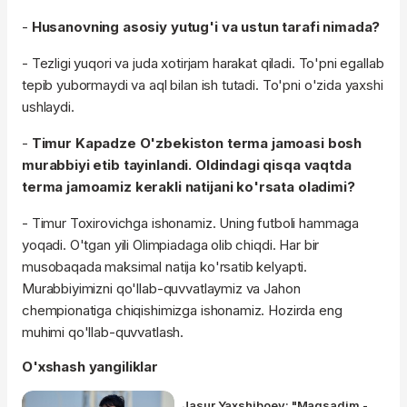
-
Husanovning asosiy yutug'i va ustun tarafi nimada?
- Tezligi yuqori va juda xotirjam harakat qiladi. To'pni egallab
tepib yubormaydi va aql bilan ish tutadi. To'pni o'zida yaxshi
ushlaydi.
-
Timur Kapadze O'zbekiston terma jamoasi bosh
murabbiyi etib tayinlandi. Oldindagi qisqa vaqtda
terma jamoamiz kerakli natijani ko'rsata oladimi?
- Timur Toxirovichga ishonamiz. Uning futboli hammaga
yoqadi. O'tgan yili Olimpiadaga olib chiqdi. Har bir
musobaqada maksimal natija ko'rsatib kelyapti.
Murabbiyimizni qo'llab-quvvatlaymiz va Jahon
chempionatiga chiqishimizga ishonamiz. Hozirda eng
muhimi qo'llab-quvvatlash.
O'xshash yangiliklar
Jasur Yaxshiboev: "Maqsadim -