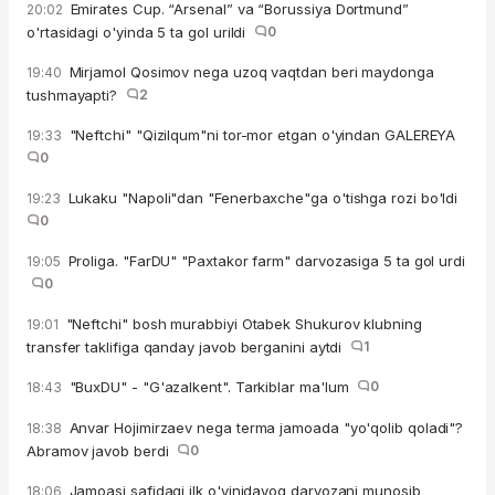
Emirates Cup. “Arsenal” va “Borussiya Dortmund”
20:02
o'rtasidagi o'yinda 5 ta gol urildi
0
Mirjamol Qosimov nega uzoq vaqtdan beri maydonga
19:40
tushmayapti?
2
"Neftchi" "Qizilqum"ni tor-mor etgan o'yindan GALEREYA
19:33
0
Lukaku "Napoli"dan "Fenerbaxche"ga o'tishga rozi bo'ldi
19:23
0
Proliga. "FarDU" "Paxtakor farm" darvozasiga 5 ta gol urdi
19:05
0
"Neftchi" bosh murabbiyi Otabek Shukurov klubning
19:01
transfer taklifiga qanday javob berganini aytdi
1
"BuxDU" - "G'azalkent". Tarkiblar ma'lum
0
18:43
Anvar Hojimirzaev nega terma jamoada "yo'qolib qoladi"?
18:38
Abramov javob berdi
0
Jamoasi safidagi ilk o'yinidayoq darvozani munosib
18:06