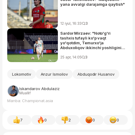
yana avvalgi darajamga qaytish"
12 iyul, 16:33
3
Sardor Mirzaev: "Noto'g'ri
tashxis tufayli ko'p vaqt
yo'qotdim, Temurxo'ja
Abduxoliqov ikkinchi yoshligini
o'tkazyapti"
25 apr, 14:05
3
Lokomotiv
Anzur Ismoilov
Abduqodir Husanov
Iskandarov Abdulaziz
Muallif
Manba: Championat.asia
7
0
2
0
0