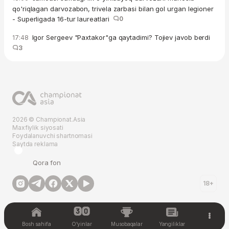
qo'riqlagan darvozabon, trivela zarbasi bilan gol urgan legioner
- Superligada 16-tur laureatlari
0
Igor Sergeev "Paxtakor"ga qaytadimi? Tojiev javob berdi
17:48
3
2026 © Championat.Asia
Maxfiylik siyosati
Foydalanuvchi shartnomasi
Saytda reklama
Qora fon
18+
Bosh sahifa
O'yinlar
Musobaqalar
Yangiliklar