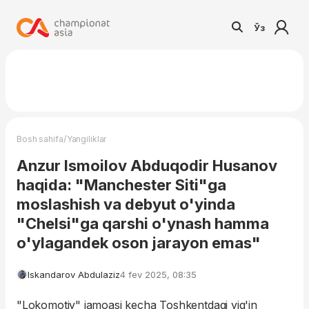
Ўз
/
Bosh sahifa
Yangiliklar
Anzur Ismoilov Abduqodir Husanov
haqida: "Manchester Siti"ga
moslashish va debyut o'yinda
"Chelsi"ga qarshi o'ynash hamma
o'ylagandek oson jarayon emas"
Iskandarov Abdulaziz
4 fev 2025, 08:35
"Lokomotiv" jamoasi kecha Toshkentdagi yig'in