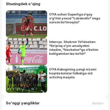
Shuningdek o'qing
O'FA uchun Superliga o'gay
o'g'ilmi yoxud "Lokomotiv" nega
sarson bo'lmoqda?
Intervyu. Shukron Yo'ldoshev:
"Ko'proq o'yin amaliyotini
istadim, "Navbahor"ga o'tishim
kutilganidan tez bo'ldi"
O'FA Kubogining yangi nizomi
haqida bolalar futboliga oid
achchiq maqola
So'nggi yangiliklar
Barcha ›