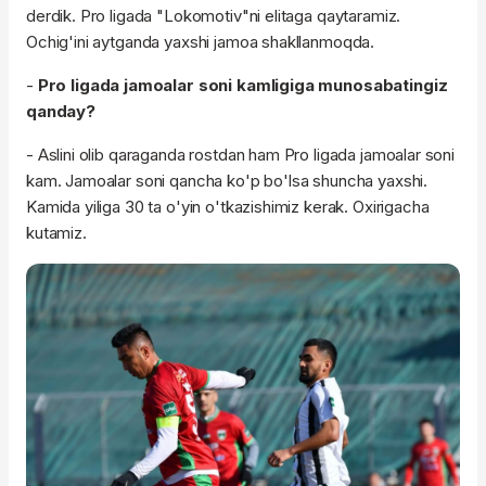
derdik. Pro ligada "Lokomotiv"ni elitaga qaytaramiz.
Ochig'ini aytganda yaxshi jamoa shakllanmoqda.
-
Pro ligada jamoalar soni kamligiga munosabatingiz
qanday?
- Aslini olib qaraganda rostdan ham Pro ligada jamoalar soni
kam. Jamoalar soni qancha ko'p bo'lsa shuncha yaxshi.
Kamida yiliga 30 ta o'yin o'tkazishimiz kerak. Oxirigacha
kutamiz.