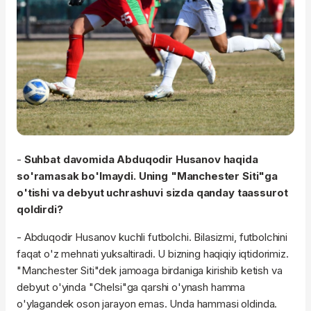
-
Suhbat davomida Abduqodir Husanov haqida
so'ramasak bo'lmaydi. Uning "Manchester Siti"ga
o'tishi va debyut uchrashuvi sizda qanday taassurot
qoldirdi?
- Abduqodir Husanov kuchli futbolchi. Bilasizmi, futbolchini
faqat o'z mehnati yuksaltiradi. U bizning haqiqiy iqtidorimiz.
"Manchester Siti"dek jamoaga birdaniga kirishib ketish va
debyut o'yinda "Chelsi"ga qarshi o'ynash hamma
o'ylagandek oson jarayon emas. Unda hammasi oldinda.