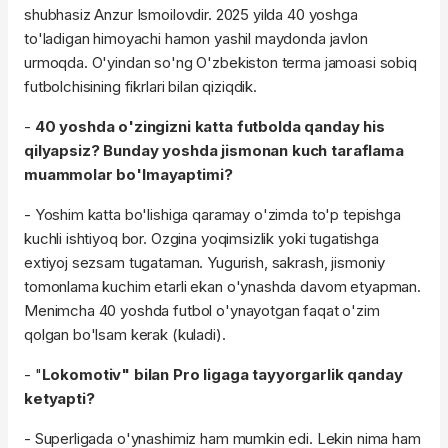
shubhasiz Anzur Ismoilovdir. 2025 yilda 40 yoshga
to'ladigan himoyachi hamon yashil maydonda javlon
urmoqda. O'yindan so'ng O'zbekiston terma jamoasi sobiq
futbolchisining fikrlari bilan qiziqdik.
-
40 yoshda o'zingizni katta futbolda qanday his
qilyapsiz? Bunday yoshda jismonan kuch taraflama
muammolar bo'lmayaptimi?
- Yoshim katta bo'lishiga qaramay o'zimda to'p tepishga
kuchli ishtiyoq bor. Ozgina yoqimsizlik yoki tugatishga
extiyoj sezsam tugataman. Yugurish, sakrash, jismoniy
tomonlama kuchim etarli ekan o'ynashda davom etyapman.
Menimcha 40 yoshda futbol o'ynayotgan faqat o'zim
qolgan bo'lsam kerak (kuladi).
- "
Lokomotiv" bilan Pro ligaga tayyorgarlik qanday
ketyapti?
- Superligada o'ynashimiz ham mumkin edi. Lekin nima ham