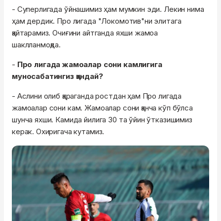
- Суперлигада ўйнашимиз ҳам мумкин эди. Лекин нима
ҳам дердик. Про лигада "Локомотив"ни элитага
қайтарамиз. Очиғини айтганда яхши жамоа
шаклланмоқда.
-
Про лигада жамоалар сони камлигига
муносабатингиз қандай?
- Аслини олиб қараганда ростдан ҳам Про лигада
жамоалар сони кам. Жамоалар сони қанча кўп бўлса
шунча яхши. Камида йилига 30 та ўйин ўтказишимиз
керак. Охиригача кутамиз.