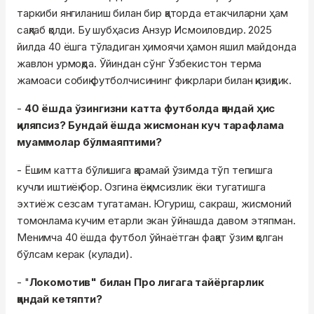
таркиби янгиланиш билан бир қаторда етакчиларни ҳам
сақлаб қолди. Бу шубҳасиз Анзур Исмоиловдир. 2025
йилда 40 ёшга тўладиган ҳимоячи ҳамон яшил майдонда
жавлон урмоқда. Ўйиндан сўнг Ўзбекистон терма
жамоаси собиқ футболчисининг фикрлари билан қизиқдик.
-
40 ёшда ўзингизни катта футболда қандай ҳис
қиляпсиз? Бундай ёшда жисмонан куч тарафлама
муаммолар бўлмаяптими?
- Ёшим катта бўлишига қарамай ўзимда тўп тепишга
кучли иштиёқ бор. Озгина ёқимсизлик ёки тугатишга
эхтиёж сезсам тугатаман. Югуриш, сакраш, жисмоний
томонлама кучим етарли экан ўйнашда давом этяпман.
Менимча 40 ёшда футбол ўйнаётган фақат ўзим қолган
бўлсам керак (кулади).
- "
Локомотив" билан Про лигага тайёргарлик
қандай кетяпти?