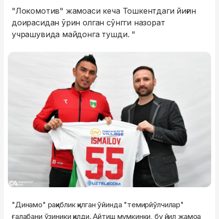
"Локомотив" жамоаси кеча Тошкентдаги йиғин
доирасидан ўрин олган сўнгги назорат
учрашувида майдонга тушди. "
"Динамо" рақиблик қилган ўйинда "темирйўлчилар"
ғалабани ўзиники қилди. Айтиш мумкинки, бу йил жамоа