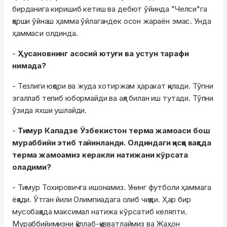
бирданига киришиб кетиш ва дебют ўйинда "Челси"га
қарши ўйнаш ҳамма ўйлагандек осон жараён эмас. Унда
ҳаммаси олдинда.
-
Ҳусановнинг асосий ютуғи ва устун тарафи
нимада?
- Тезлиги юқори ва жуда хотиржам ҳаракат қилади. Тўпни
эгаллаб тепиб юбормайди ва ақл билан иш тутади. Тўпни
ўзида яхши ушлайди.
-
Тимур Кападзе Ўзбекистон терма жамоаси бош
мураббийи этиб тайинланди. Олдиндаги қисқа вақтда
терма жамоамиз керакли натижани кўрсата
оладими?
- Тимур Тохировичга ишонамиз. Унинг футболи ҳаммага
ёқади. Ўтган йили Олимпиадага олиб чиқди. Ҳар бир
мусобақада максимал натижа кўрсатиб келяпти.
Мураббийимизни қўллаб-қувватлаймиз ва Жаҳон