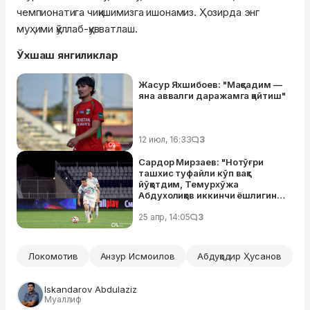
чемпионатига чиқишимизга ишонамиз. Ҳозирда энг
муҳими қўллаб-қувватлаш.
Ўхшаш янгиликлар
Жасур Яхшибоев: "Мақсадим —
яна аввалги даражамга қайтиш"
12 июл, 16:33
3
Сардор Мирзаев: "Нотўғри
ташхис туфайли кўп вақт
йўқотдим, Темурхўжа
Абдухолиқов иккинчи ёшлигини
ўтказяпти"
25 апр, 14:05
3
Локомотив
Анзур Исмоилов
Абдуқодир Ҳусанов
Iskandarov Abdulaziz
Муаллиф