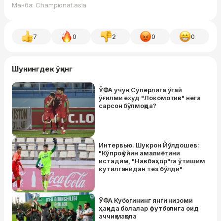
Манба: Championat.asia
7
0
2
0
0
Шунингдек ўқинг
ЎФА учун Суперлига ўгай
ўғилми ёхуд "Локомотив" нега
сарсон бўлмоқда?
Интервью. Шукрон Йўлдошев:
"Кўпроқ ўйин амалиётини
истадим, "Навбаҳор"га ўтишим
кутилганидан тез бўлди"
ЎФА Кубогининг янги низоми
ҳақида болалар футболига оид
аччиқ мақола