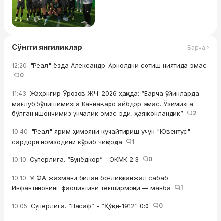
Сўнгги янгиликлар
Барча ›
"Реал" ёзда Александр-Арнолдни сотиш ниятида эмас
12:20
0
Жаҳонгир Ўрозов ЖЧ-2026 ҳақида: “Барча ўйинларда
11:43
мағлуб бўлишимизга Каннаваро айбдор эмас. Ўзимизга
бўлган ишончимиз унчалик эмас эди, ҳаяжонландик”
2
"Реал" ярим ҳимояни кучайтириш учун "Ювентус"
10:40
сардори номзодини кўриб чиқмоқда
1
Суперлига. “Бунёдкор” - ОКМК 2:3
0
10:10
УЕФА жазмани билан боғлиқ жанжал сабаб
10:10
Инфантинонинг фаолиятини текширмоқчи — манба
1
Суперлига. “Насаф” - “Қўқон-1912“ 0:0
0
10:05