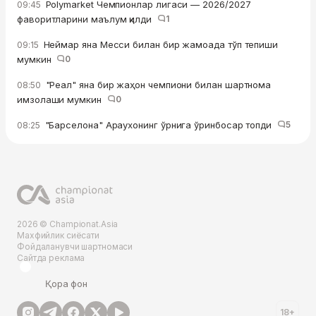
Polymarket Чемпионлар лигаси — 2026/2027
09:45
фаворитларини маълум қилди
1
Неймар яна Месси билан бир жамоада тўп тепиши
09:15
мумкин
0
"Реал" яна бир жаҳон чемпиони билан шартнома
08:50
имзолаши мумкин
0
"Барселона" Араухонинг ўрнига ўринбосар топди
5
08:25
2026 © Championat.Asia
Махфийлик сиёсати
Фойдаланувчи шартномаси
Сайтда реклама
Қора фон
18+