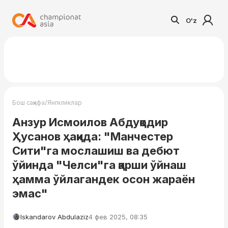
O'z
/
Бош саҳифа
Янгиликлар
Анзур Исмоилов Абдуқодир
Ҳусанов ҳақида: "Манчестер
Сити"га мослашиш ва дебют
ўйинда "Челси"га қарши ўйнаш
ҳамма ўйлагандек осон жараён
эмас"
Iskandarov Abdulaziz
4 фев 2025, 08:35