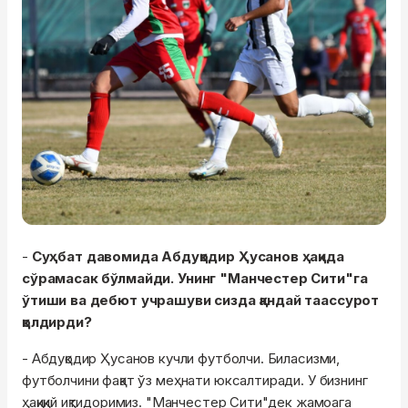
-
Суҳбат давомида Абдуқодир Ҳусанов ҳақида
сўрамасак бўлмайди. Унинг "Манчестер Сити"га
ўтиши ва дебют учрашуви сизда қандай таассурот
қолдирди?
- Абдуқодир Ҳусанов кучли футболчи. Биласизми,
футболчини фақат ўз меҳнати юксалтиради. У бизнинг
ҳақиқий иқтидоримиз. "Манчестер Сити"дек жамоага