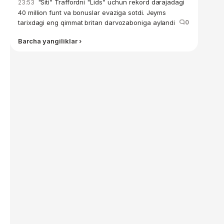
"Siti" Traffordni "Lids" uchun rekord darajadagi
23:53
40 million funt va bonuslar evaziga sotdi. Jeyms
tarixdagi eng qimmat britan darvozaboniga aylandi
0
Barcha yangiliklar ›