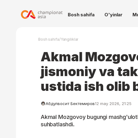
Bosh sahifa
O'yinlar
M
/
Bosh sahifa
Yangiliklar
Akmal Mozgovo
jismoniy va takt
ustida ish oli
Абдулвосит Бектемиров
12 may 2026, 21:25
Akmal Mozgovoy bugungi mashg'ulotlar
suhbatlashdi.