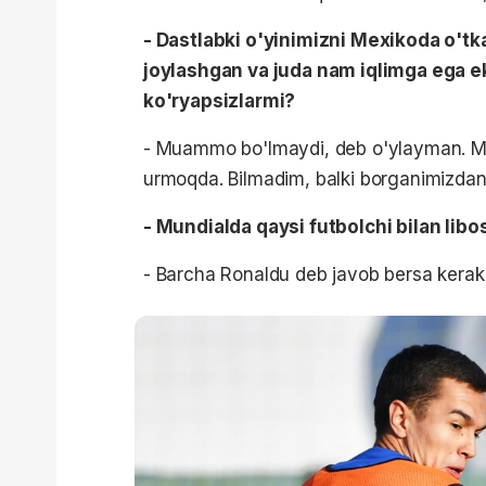
- Dastlabki o'yinimizni Mexikoda o't
joylashgan va juda nam iqlimga ega e
ko'ryapsizlarmi?
- Muammo bo'lmaydi, deb o'ylayman. Mu
urmoqda. Bilmadim, balki borganimizdan 
- Mundialda qaysi futbolchi bilan libo
- Barcha Ronaldu deb javob bersa kerak