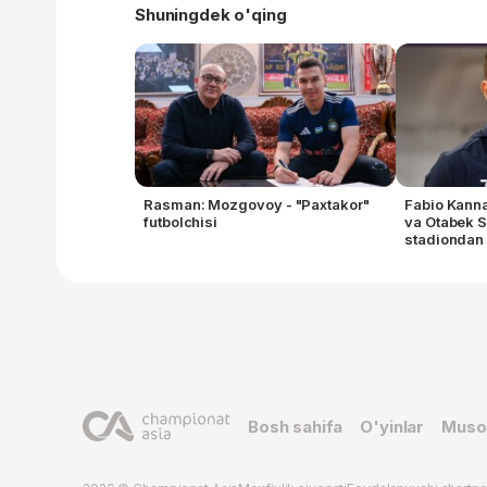
Shuningdek o'qing
Rasman: Mozgovoy - "Paxtakor"
Fabio Kann
futbolchisi
va Otabek S
stadiondan 
Bosh sahifa
O'yinlar
Muso