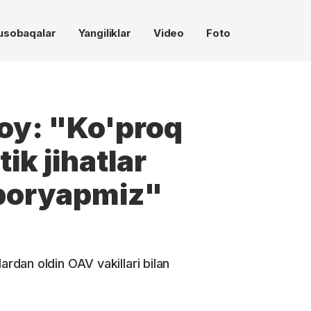
usobaqalar
Yangiliklar
Video
Foto
y: "Ko'proq
ik jihatlar
b boryapmiz"
dan oldin OAV vakillari bilan