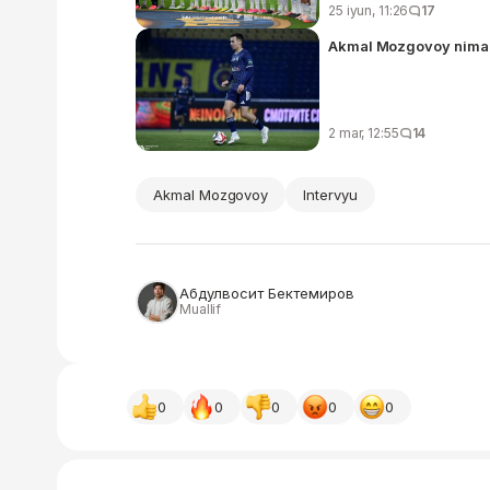
25 iyun, 11:26
17
Akmal Mozgovoy nima 
2 mar, 12:55
14
Akmal Mozgovoy
Intervyu
Абдулвосит Бектемиров
Muallif
0
0
0
0
0