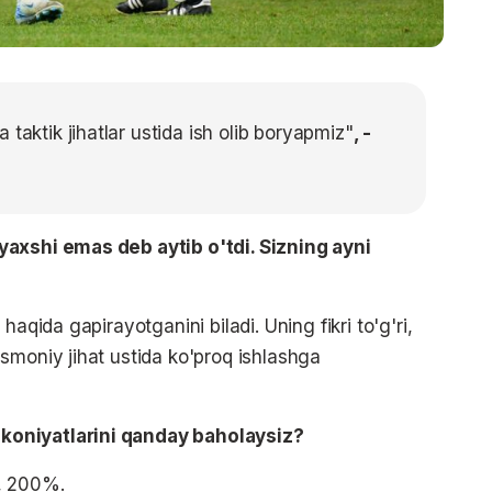
taktik jihatlar ustida ish olib boryapmiz"
, -
yaxshi emas deb aytib o'tdi. Sizning ayni
aqida gapirayotganini biladi. Uning fikri to'g'ri,
smoniy jihat ustida ko'proq ishlashga
koniyatlarini qanday baholaysiz?
, 200%.