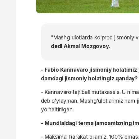
"Mashg'ulotlarda ko'proq jismoniy va 
dedi Akmal Mozgovoy.
- Fabio Kannavaro jismoniy holatimiz 
damdagi jismoniy holatingiz qanday?
- Kannavaro tajribali mutaxassis. U nima h
deb o'ylayman. Mashg'ulotlarimiz ham ji
yo'naltirilgan.
- Mundialdagi terma jamoamizning im
- Maksimal harakat qilamiz. 100% emas