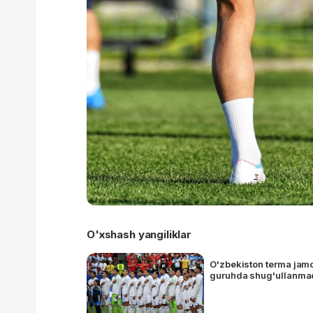
O'xshash yangiliklar
O'zbekiston terma jamo
guruhda shug'ullanma