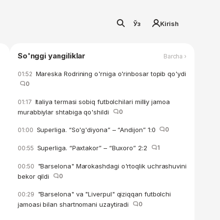
Ўз
Kirish
So'nggi yangiliklar
Barcha ›
Mareska Rodrining o'rniga o'rinbosar topib qo'ydi
01:52
0
Italiya termasi sobiq futbolchilari milliy jamoa
01:17
murabbiylar shtabiga qo'shildi
0
Superliga. “So'g'diyona” – “Andijon” 1:0
0
01:00
Superliga. “Paxtakor” – “Buxoro” 2:2
1
00:55
"Barselona" Marokashdagi o'rtoqlik uchrashuvini
00:50
bekor qildi
0
"Barselona" va "Liverpul" qiziqqan futbolchi
00:29
jamoasi bilan shartnomani uzaytiradi
0