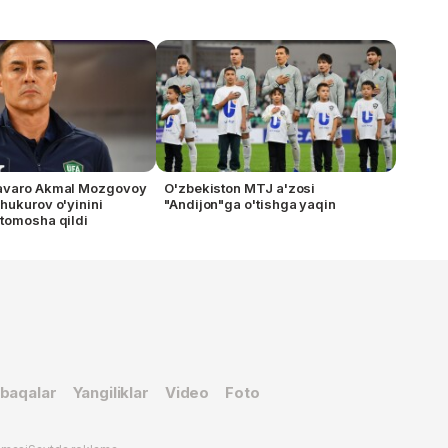
avaro Akmal Mozgovoy
O'zbekiston MTJ a'zosi
hukurov o'yinini
"Andijon"ga o'tishga yaqin
tomosha qildi
baqalar
Yangiliklar
Video
Foto