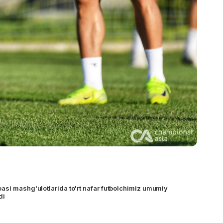
asi mashg'ulotlarida to'rt nafar futbolchimiz umumiy
di