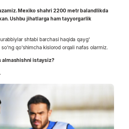
kazamiz. Mexiko shahri 2200 metr balandlikda
kan. Ushbu jihatlarga ham tayyorgarlik
rabbiylar shtabi barchasi haqida qayg'
so'ng qo'shimcha kislorod orqali nafas olarmiz.
s almashishni istaysiz?
.