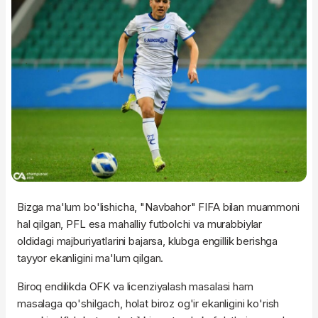
Bizga ma'lum bo'lishicha, "Navbahor" FIFA bilan muammoni
hal qilgan, PFL esa mahalliy futbolchi va murabbiylar
oldidagi majburiyatlarini bajarsa, klubga engillik berishga
tayyor ekanligini ma'lum qilgan.
Biroq endilikda OFK va licenziyalash masalasi ham
masalaga qo'shilgach, holat biroz og'ir ekanligini ko'rish