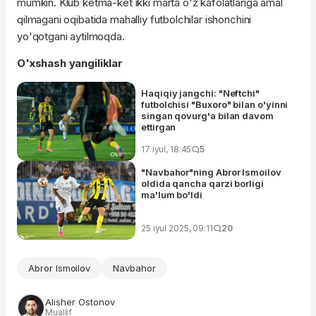
mumkin. Klub ketma-ket ikki marta o'z kafolatlariga amal
qilmagani oqibatida mahalliy futbolchilar ishonchini
yo'qotgani aytilmoqda.
O'xshash yangiliklar
Haqiqiy jangchi: "Neftchi"
futbolchisi "Buxoro" bilan o'yinni
singan qovurg'a bilan davom
ettirgan
17 iyul, 18:45
5
"Navbahor"ning Abror Ismoilov
oldida qancha qarzi borligi
ma'lum bo'ldi
25 iyul 2025, 09:11
20
Abror Ismoilov
Navbahor
Alisher Ostonov
Muallif