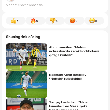
Manba: championat.asia
6
0
6
0
0
Shuningdek o'qing
Abror Ismoilov: "Muhim
uchrashuvda kerakli ochkolarni
qo'lga kiritdik"
Rasman: Abror Ismoilov -
"Neftchi" futbolchisi!
Sergey Lushchan: "Abror
Ismoilov Leo Messi yoki
Ronaldinyo emas"