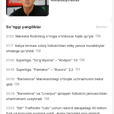
So'nggi yangiliklar
Barcha ›
Mareska Rodrining o'rniga o'rinbosar topib qo'ydi
0
01:52
Italiya termasi sobiq futbolchilari milliy jamoa murabbiylar
01:17
shtabiga qo'shildi
0
Superliga. “So'g'diyona” – “Andijon” 1:0
0
01:00
Superliga. “Paxtakor” – “Buxoro” 2:2
1
00:55
"Barselona" Marokashdagi o'rtoqlik uchrashuvini bekor
00:50
qildi
0
"Barselona" va "Liverpul" qiziqqan futbolchi jamoasi bilan
00:29
shartnomani uzaytiradi
0
"Siti" Traffordni "Lids" uchun rekord darajadagi 40 million
23:53
funt va bonuslar evaziga sotdi. Jeyms tarixdagi eng qimmat