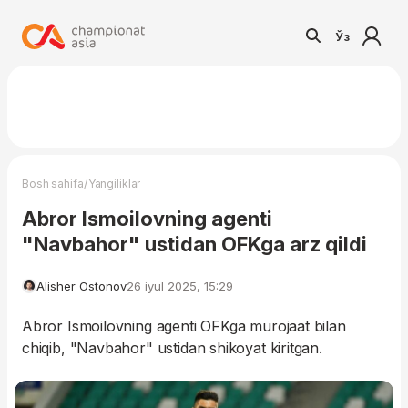
Ўз
/
Bosh sahifa
Yangiliklar
Abror Ismoilovning agenti
"Navbahor" ustidan OFKga arz qildi
Alisher Ostonov
26 iyul 2025, 15:29
Abror Ismoilovning agenti OFKga murojaat bilan
chiqib, "Navbahor" ustidan shikoyat kiritgan.