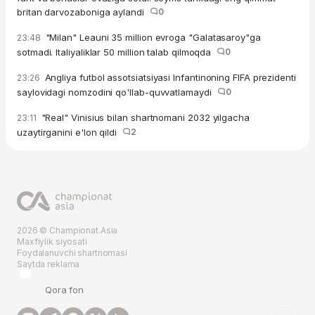
britan darvozaboniga aylandi
0
"Milan" Leauni 35 million evroga "Galatasaroy"ga
23:48
sotmadi. Italiyaliklar 50 million talab qilmoqda
0
Angliya futbol assotsiatsiyasi Infantinoning FIFA prezidenti
23:26
saylovidagi nomzodini qo'llab-quvvatlamaydi
0
"Real" Vinisius bilan shartnomani 2032 yilgacha
23:11
uzaytirganini e'lon qildi
2
2026 © Championat.Asia
Maxfiylik siyosati
Foydalanuvchi shartnomasi
Saytda reklama
Qora fon