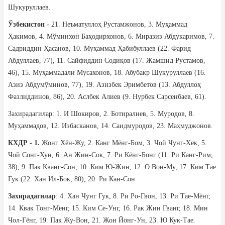
Шукуруллаев.
Ўзбекистон -
21. Неъматуллоҳ Рустамжонов, 3. Муҳаммад
Ҳакимов, 4. Мўминхон Баҳодирхонов, 6. Миразиз Абдукаримов, 7.
Садриддин Ҳасанов, 10. Муҳаммад Ҳабибуллаев (22. Фарид
Абдуллаев, 77), 11. Сайфиддин Содиқов (17. Жамшид Рустамов,
46), 15. Муҳаммадали Мусахонов, 18. Абубакр Шукуруллаев (16.
Азиз Абдумўминов, 77), 19. Азизбек Эримбетов (13. Абдуллоҳ
Фазлиддинов, 86), 20. Аслбек Алиев (9. Нурбек Сарсенбаев, 61).
Захирадагилар: 1. И Шокиров, 2. Ботиралиев, 5. Муродов, 8.
Муҳаммадов, 12. Избасканов, 14. Саидмуродов, 23. Маҳмуджонов.
КХДР - 1.
Жонг Хён-Жу, 2. Канг Мёнг-Бом, 3. Чой Чунг-Хёк, 5.
Чой Сонг-Хун, 6. Ан Жин-Сок, 7. Ри Кёнг-Бонг (11. Ри Канг-Рим,
38), 9. Пак Кванг-Сон, 10. Ким Ю-Жин, 12. О Вон-Му, 17. Ким Тае
Гук (22. Хан Ил-Бок, 80), 20. Ри Кан-Сон.
Захирадагилар
: 4. Хан Чунг Гук, 8. Ри Ро-Гвон, 13. Ри Тае-Мёнг,
14. Квак Тонг-Мёнг, 15. Ким Се-Унг, 16. Рак Жин Гванг, 18. Мин
Чол-Гёнг, 19. Пак Жу-Вон, 21. Жон Йонг-Ун, 23. Ю Кук-Тае.