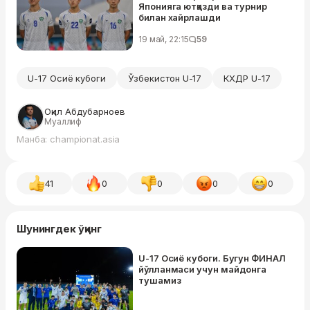
Японияга ютқазди ва турнир
билан хайрлашди
19 май, 22:15
59
U-17 Осиё кубоги
Ўзбекистон U-17
КХДР U-17
Оқил Абдубарноев
Муаллиф
Манба: championat.asia
41
0
0
0
0
Шунингдек ўқинг
U-17 Осиё кубоги. Бугун ФИНАЛ
йўлланмаси учун майдонга
тушамиз