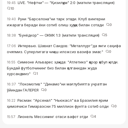
LIVE. "Нефтчи" — "Қизилқум" 2:0 (матнли трансляция)
19:45
10
Руни "Барселона"ни тарк этади. Клуб вингерни
19:40
ижарага беради ёки сотиб олиш ҳуқуқи билан сотади
0
"Бунёдкор" — ОКМК 1:3 (матнли трансляция)
5
18:38
Интервью. Шавкат Саидов: "Металлург"да янги саҳифа
17:06
очяпмиз. Суперлигага чиқиш иложсиз вазифа эмас"
0
Симеоне Альварес ҳақида: "Атлетико" қарор қабул қилди.
16:55
Бундай футболчининг биз билан қолганидан жуда
хурсандмиз"
1
"Локомотив" "Динамо"ни мағлубиятга учратган
16:37
ўйиндан ГАЛЕРЕЯ
0
Расман: “Арсенал" "Ньюкасл" ва Бразилия ярим
16:22
ҳимоячиси Гимараэсни 75 миллион фунтга сотиб олди
0
Лионель Мессининг отаси вафот этди
4
15:57