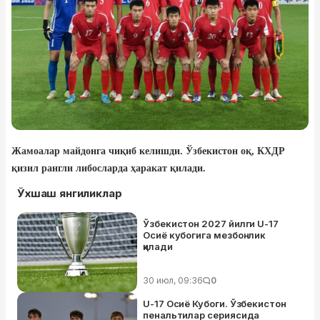
Жамоалар майдонга чиқиб келишди. Ўзбекистон оқ, КХДР
қизил рангли либосларда ҳаракат қилади.
Ўхшаш янгиликлар
Ўзбекистон 2027 йилги U-17
Осиё кубогига мезбонлик
қилади
30 июл, 09:36
0
U-17 Осиё Кубоги. Ўзбекистон
пенальтилар сериясида