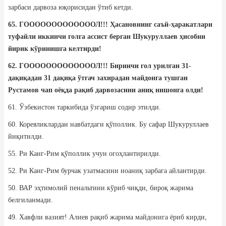
зарбаси дарвоза юқорисидан ўтиб кетди.
65. ГОООООООООООООЛ!!! Ҳасановнинг саъй-ҳаракатлари
туфайли иккинчи голга ассист берган Шукуруллаев ҳисобни
йирик кўринишга келтирди!
62.
ГОООООООООООООЛ!!! Биринчи гол урилган 31-
дақиқадан 31 дақиқа ўтгач захирадан майдонга тушган
Рустамов чап оёқда рақиб дарвозасини аниқ нишонга олди!
61. Ўзбекистон таркибида ўзгариш содир этилди.
60. Кореяликлардан навбатдаги қўполлик. Бу сафар Шукуруллаев
йиқитилди.
55. Ри Канг-Рим қўполлик учун огоҳлантирилди.
52. Ри Канг-Рим бурчак узатмасини ноаниқ зарбага айлантирди.
50. ВАР эҳтимолий пенальтини кўриб чиқди, бироқ жарима
белгиланмади.
49. Хавфли вазият! Алиев рақиб жарима майдонига ёриб кирди,