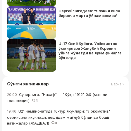
Сергей Чигодаев: "Япония била
биринчи марта ўйнамаяпмиз"
U-17 Осиё Кубоги. Ўзбекистон
ўсмирлари Жанубий Кореяни
уйига жўнатди ва ярим финалга
йўл олди
Сўнгги янгиликлар
Барча ›
Суперлига. "Насаф" — "Қўқон-1912" 0:0 (матнли
20:00
трансляция)
4
U21 чемпионатида 16-тур якунлари: "Локомотив"
19:46
сериясини якунлади, пешқадам мағлуб бўлди ва бошқа
натижалар (ЖАДВАЛ)
0