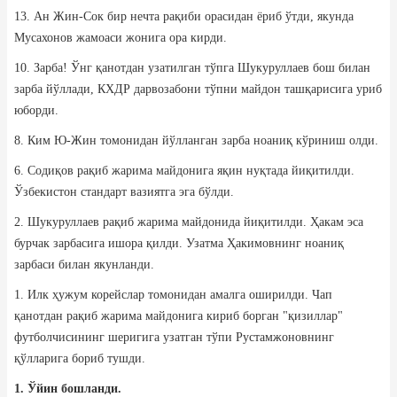
13. Ан Жин-Сок бир нечта рақиби орасидан ёриб ўтди, якунда
Мусахонов жамоаси жонига ора кирди.
10. Зарба! Ўнг қанотдан узатилган тўпга Шукуруллаев бош билан
зарба йўллади, КХДР дарвозабони тўпни майдон ташқарисига уриб
юборди.
8. Ким Ю-Жин томонидан йўлланган зарба ноаниқ кўриниш олди.
6. Содиқов рақиб жарима майдонига яқин нуқтада йиқитилди.
Ўзбекистон стандарт вазиятга эга бўлди.
2. Шукуруллаев рақиб жарима майдонида йиқитилди. Ҳакам эса
бурчак зарбасига ишора қилди. Узатма Ҳакимовнинг ноаниқ
зарбаси билан якунланди.
1. Илк ҳужум корейслар томонидан амалга оширилди. Чап
қанотдан рақиб жарима майдонига кириб борган "қизиллар"
футболчисининг шеригига узатган тўпи Рустамжоновнинг
қўлларига бориб тушди.
1. Ўйин бошланди.