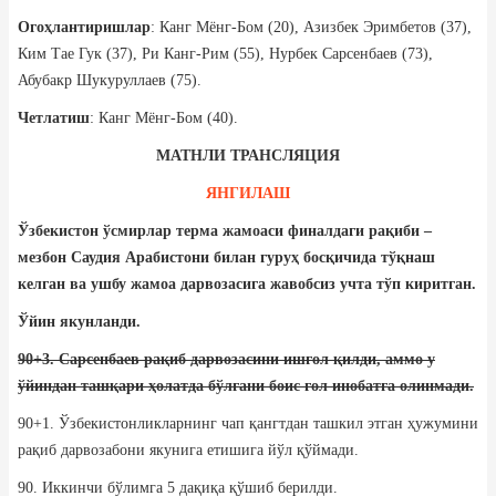
Огоҳлантиришлар
: Канг Мёнг-Бом (20), Азизбек Эримбетов (37),
Ким Тае Гук (37), Ри Канг-Рим (55), Нурбек Сарсенбаев (73),
Абубакр Шукуруллаев (75).
Четлатиш
: Канг Мёнг-Бом (40).
МАТНЛИ ТРАНСЛЯЦИЯ
ЯНГИЛАШ
Ўзбекистон ўсмирлар терма жамоаси финалдаги рақиби –
мезбон Саудия Арабистони билан гуруҳ босқичида тўқнаш
келган ва ушбу жамоа дарвозасига жавобсиз учта тўп киритган.
Ўйин якунланди.
90+3. Сарсенбаев рақиб дарвозасини ишғол қилди, аммо у
ўйиндан ташқари ҳолатда бўлгани боис гол инобатга олинмади.
90+1. Ўзбекистонликларнинг чап қангтдан ташкил этган ҳужумини
рақиб дарвозабони якунига етишига йўл қўймади.
90. Иккинчи бўлимга 5 дақиқа қўшиб берилди.