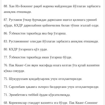
88. Хан Ил-Бокнинг рақиб жарима майдонидан йўллаган зарбасига
аниқлик етишмади.
87. Рустамов ўткир бурчакдан дарвозани ишғол қилишга уриниб
кўрди, КХДР дарвозабони қийинчилик билан тўпни эгаллаб олди.
86. Ўзбекистон таркибида яна бир ўзгариш.
83. Рустамовнинг олисдан йўллаган зарбасига аниқлик етишмади.
80. КХДР ўзгаришга қўл урди.
77. Ўзбекистон таркибида икки ўзгариш бўлди.
76. Пак Кванг-Сон яқин масофада юзага келган ўта қулай вазиятни
кўкка совурди.
75. Шукуруллаев қоидабузарлик учун огоҳлантирилди.
73. Сарсенбаев ҳакамга эътироз билдиргани учун огоҳлантирилди.
71. Эримбетовга тиббий ёрдам кўрсатилмоқда.
68. Кореяликлар стандарт вазиятга эга бўлди. Пак Кванг-Соннинг