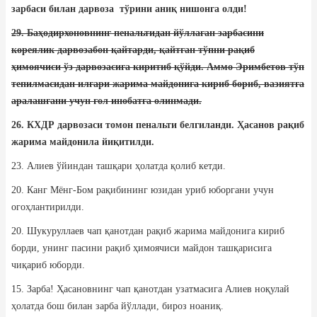
зарбаси билан дарвоза тўрини аниқ нишонга олди!
29. Баҳодирхоновнинг пенальтидан йўллаган зарбасини
кореялик дарвозабон қайтарди, қайтган тўпни рақиб
ҳимоячиси ўз дарвозасига киритиб қўйди. Аммо Эримбетов тўп
тепилмасидан илгари жарима майдонига кириб бориб, вазиятга
аралашгани учун гол инобатга олинмади.
26. КХДР дарвозаси томон пенальти белгиланди. Ҳасанов рақиб
жарима майдонила йиқитилди.
23. Алиев ўйиндан ташқари ҳолатда қолиб кетди.
20. Канг Мёнг-Бом рақибининг юзидан уриб юборгани учун
огоҳлантирилди.
20. Шукуруллаев чап қанотдан рақиб жарима майдонига кириб
борди, унинг пасини рақиб ҳимоячиси майдон ташқарисига
чиқариб юборди.
15. Зарба! Ҳасановнинг чап қанотдан узатмасига Алиев ноқулай
ҳолатда бош билан зарба йўллади, бироз ноаниқ.