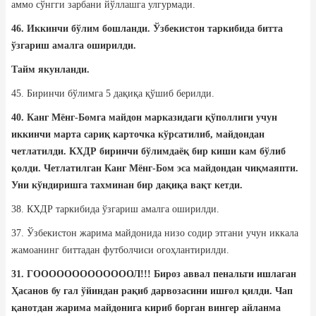
аммо сўнгги зарбани йўллашга улгурмади.
46. Иккинчи бўлим бошланди. Ўзбекистон таркибида битта
ўзгариш амалга оширилди.
Тайм якунланди.
45. Биринчи бўлимга 5 дақиқа қўшиб берилди.
40. Канг Мёнг-Бомга майдон марказидаги қўполлиги учун
иккинчи марта сариқ карточка кўрсатилиб, майдондан
четлатилди. КХДР биринчи бўлимдаёқ бир киши кам бўлиб
қолди. Четлатилган Канг Мёнг-Бом эса майдондан чиқмаяпти.
Уни кўндиришга тахминан бир дақиқа вақт кетди.
38. КХДР таркибида ўзгариш амалга оширилди.
37. Ўзбекистон жарима майдонида низо содир этгани учун иккала
жамоанинг биттадан футболчиси огоҳлантирилди.
31. ГОООООООООООООЛ!!! Бироз аввал пенальти ишлаган
Ҳасанов бу гал ўйиндан рақиб дарвозасини ишғол қилди. Чап
қанотдан жарима майдонига кириб борган вингер айланма