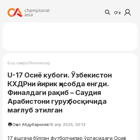
O'z
/
Бош саҳифа
Янгиликлар
U-17 Осиё кубоги. Ўзбекистон
КХДРни йирик ҳисобда енгди.
Финалдаги рақиб – Саудия
Арабистони гуруҳ босқичида
мағлуб этилган
Оқил Абдубарноев
18 апр 2025, 00:13
17 ёшгача бўлган футболчилар ўртасидаги Осиё