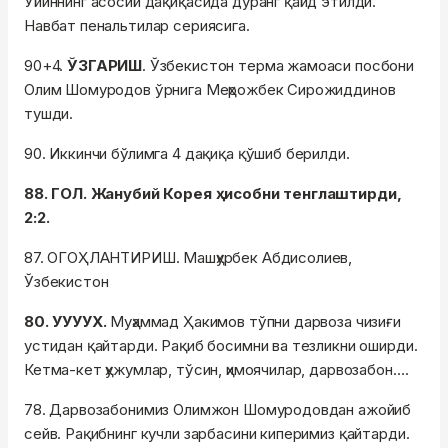
Ўйиннинг асосий дақиқасида дуранг қайд этилди.
Навбат пенальтилар сериясига.
90+4.
ЎЗГАРИШ
. Ўзбекистон терма жамоаси посбони
Олим Шомуродов ўрнига Меҳрожбек Сирожиддинов
тушди.
90. Иккинчи бўлимга 4 дақиқа қўшиб берилди.
88. ГОЛ. Жанубий Корея ҳисобни тенглаштирди,
2:2.
87. ОГОҲЛАНТИРИШ. Машҳурбек Абдисолиев,
Ўзбекистон
80. УУУУХ.
Муҳаммад Ҳакимов тўпни дарвоза чизиғи
устидан қайтарди. Рақиб босимни ва тезликни оширди.
Кетма-кет ҳужумлар, тўсин, ҳимоячилар, дарвозабон….
78. Дарвозабонимиз Олимжон Шомуродовдан ажойиб
сейв. Рақибнинг кучли зарбасини киперимиз қайтарди.