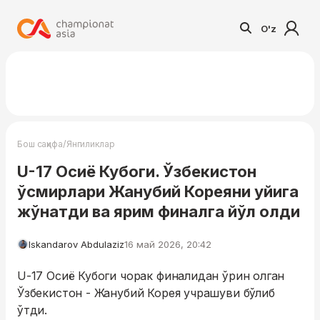
O'z
/
Бош саҳифа
Янгиликлар
U-17 Осиё Кубоги. Ўзбекистон
ўсмирлари Жанубий Кореяни уйига
жўнатди ва ярим финалга йўл олди
Iskandarov Abdulaziz
16 май 2026, 20:42
U-17 Осиё Кубоги чорак финалидан ўрин олган
Ўзбекистон - Жанубий Корея учрашуви бўлиб
ўтди.