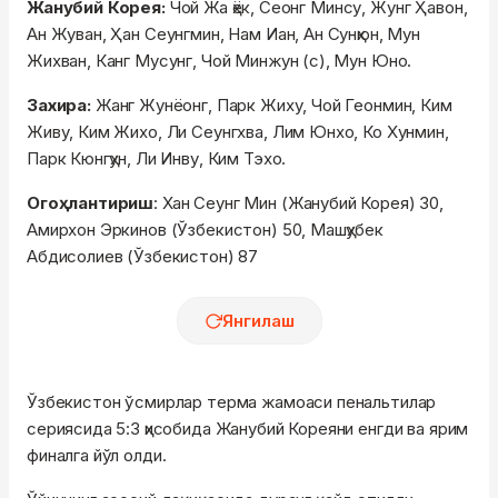
Жанубий Корея:
Чой Жа ҳёк, Сеонг Минсу, Жунг Ҳавон,
Ан Жуван, Ҳан Сеунгмин, Нам Иан, Ан Сунҳюн, Мун
Жихван, Канг Мусунг, Чой Минжун (с), Мун Юно.
Захира:
Жанг Жунёонг, Парк Жиху, Чой Геонмин, Ким
Живу, Ким Жихо, Ли Сеунгхва, Лим Юнхо, Ко Хунмин,
Парк Кюнгҳун, Ли Инву, Ким Тэхо.
Огоҳлантириш
: Хан Сеунг Мин (Жанубий Корея) 30,
Амирхон Эркинов (Ўзбекистон) 50, Машҳубек
Абдисолиев (Ўзбекистон) 87
Янгилаш
Ўзбекистон ўсмирлар терма жамоаси пенальтилар
сериясида 5:3 ҳисобида Жанубий Кореяни енгди ва ярим
финалга йўл олди.