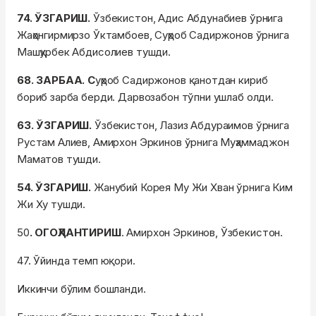
74. ЎЗГАРИШ.
Ўзбекистон, Адис Абдунабиев ўрнига
Жаҳонгирмирзо Ўктамбоев, Суҳроб Садиржонов ўрнига
Машҳурбек Абдисолиев тушди.
68. ЗАРБАА. С
уҳроб Садиржонов қанотдан кириб
бориб зарба берди. Дарвозабон тўпни ушлаб олди.
63. ЎЗГАРИШ.
Ўзбекистон, Лазиз Абдураимов ўрнига
Рустам Алиев, Амирхон Эркинов ўрнига Муҳаммаджон
Маматов тушди.
54. ЎЗГАРИШ.
Жанубий Корея Му Жи Хван ўрнига Ким
Жи Ху тушди.
50
. ОГОҲЛАНТИРИШ
. Амирхон Эркинов, Ўзбекистон.
47. Ўйинда темп юқори.
Иккинчи бўлим бошланди.