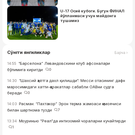
U-17 Осиё кубоги. Бугун ФИНАЛ
йўлланмаси учун майдонга
тушамиз
Сўнгги янгиликлар
Барча ›
“Барселона” Левандовскини клуб афсоналари
14:55
бўлимига киритди
0
“Шахсий ҳаётга дахл қилишди”: Месси отасининг дафн
14:30
маросимидаги хатти-ҳаракатлар сабабли ОАВни судга
беради
0
Расман: “Пахтакор” Эрон терма жамоаси ҳимоячиси
14:03
билан шартнома тузди
7
Моуринью "Реал"да интизомий чораларни кучайтирди
13:34
1