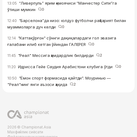
“Ливерпуль” ярим ҳимоячиси “Манчестер Сити”га
13:05
ўтиши мумкин
0
“Барселона”да низо: юлдуз футболчи раҳбарият билан
12:40
муаммоларга дуч келди
0
"Каттақўрғон" сўннги дақиқалардаги гол эвазига
12:14
ғалабани илиб кетган ўйиндан ГАЛЕРЕЯ
0
"Реал" Мессига ҳамдардлик билдирди
2
11:45
Идрисса Гейе Саудия Арабистони клубига ўтди
0
11:20
"Ёмон спорт формасида қайтди". Моуринью —
10:50
"Реал"нинг янги аъзоси ҳақида
2
2026 © Championat.Asia
Махфийлик сиёсати
Фойдаланувчи шартномаси