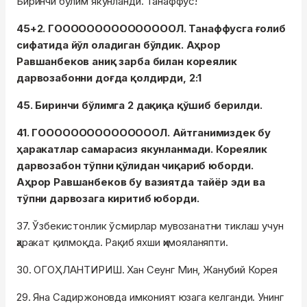
Биринчи бўлим якунланди. Танаффус!
45+2. ГОООООООООООООООЛ. Танаффусга ғолиб
сифатида йўл оладиган бўлдик. Аҳрор
Равшанбеков аниқ зарба билан кореялик
дарвозабонни доғда қолдирди, 2:1
45. Биринчи бўлимга 2 дақиқа қўшиб берилди.
41. ГОООООООООООООООЛ. Айтганимиздек бу
ҳаракатлар самарасиз якунланмади. Кореялик
дарвозабон тўпни қўлидан чиқариб юборди.
Аҳрор Равшанбеков бу вазиятда тайёр эди ва
тўпни дарвозага киритиб юборди.
37. Ўзбекистонлик ўсмирлар мувозанатни тиклаш учун
ҳаракат қилмоқда. Рақиб яхши ҳимояланяпти.
30. ОГОҲЛАНТИРИШ. Хан Сеунг Мин, Жанубий Корея
29. Яна Садиржоновда имконият юзага келганди. Унинг