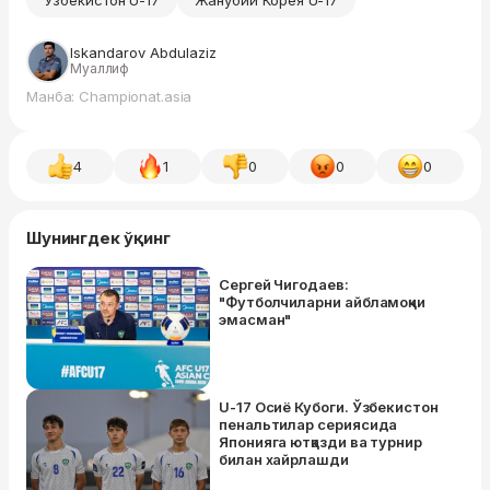
Ўзбекистон U-17
Жанубий Корея U-17
Iskandarov Abdulaziz
Муаллиф
Манба: Championat.asia
4
1
0
0
0
Шунингдек ўқинг
Сергей Чигодаев:
"Футболчиларни айбламоқчи
эмасман"
U-17 Осиё Кубоги. Ўзбекистон
пенальтилар сериясида
Японияга ютқазди ва турнир
билан хайрлашди