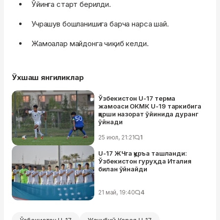
Ўйинга старт берилди.
Учрашув бошланишига барча нарса шай.
Жамоалар майдонга чиқиб келди.
Ўхшаш янгиликлар
Ўзбекистон U-17 терма
жамоаси ОКМК U-19 таркибига
қарши назорат ўйинида дуранг
ўйнади
25 июл, 21:21
1
U-17 ЖЧга қуръа ташланди:
Ўзбекистон гуруҳда Италия
билан ўйнайди
21 май, 19:40
4