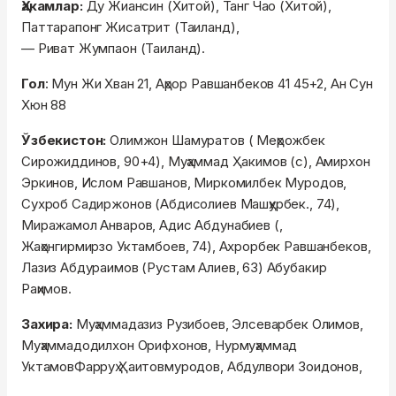
Ҳакамлар:
Ду Жиансин (Хитой), Танг Чао (Хитой),
Паттарапонг Жисатрит (Таиланд),
— Риват Жумпаон (Таиланд).
Гол
: Мун Жи Хван 21, Аҳрор Равшанбеков 41 45+2, Ан Сун
Хюн 88
Ўзбекистон:
Олимжон Шамуратов ( Меҳрожбек
Сирожиддинов, 90+4), Муҳаммад Ҳакимов (с), Амирхон
Эркинов, Ислом Равшанов, Миркомилбек Муродов,
Сухроб Садиржонов (Абдисолиев Машҳурбек., 74),
Миражамол Анваров, Адис Абдунабиев (,
Жаҳонгирмирзо Уктамбоев, 74), Ахрорбек Равшанбеков,
Лазиз Абдураимов (Рустам Алиев, 63) Абубакир
Раҳимов.
Захира:
Муҳаммадазиз Рузибоев, Элсеварбек Олимов,
Муҳаммадодилхон Орифхонов, Нурмуҳаммад
УктамовФарруҳ Ҳаитовмуродов, Абдулвори Зоидонов,