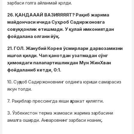
зарбаси голга айланмай қолди.
26. ҚАНДАААЙ ВАЗИЯЯЯЯТ? Рақиб жарима
майдончаси ичида Суҳроб Садиржоновга
совуққонлик етишмади. У қулай имкониятдан
фойдалана олгани йўқ.
21. ГОЛ. Жанубий Корея ўсмирлари дарвозамизни
ишғол қилди. Чап қанотдан узатмадан сўнг
ҳимоядаги палапартишликдан Мун ЖинХван
фойдаланиб кетди, 0:1.
10. Суҳроб Садиржоновнинг олдинга юриши самарасиз
якун топди.
7. Рақиблар прессингда яхши ҳаракат қиляпти.
3. Ўзбекистон терма жамоаси жарима зарбасини
амалга оширди. Анваровнинг зарбаси ноаниқ.