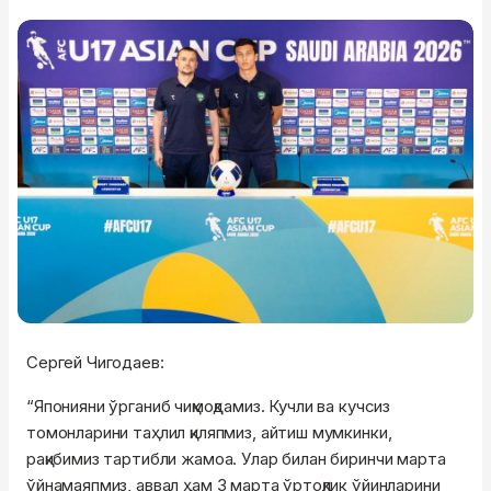
Сергей Чигодаев:
“Японияни ўрганиб чиқмоқдамиз. Кучли ва кучсиз
томонларини таҳлил қиляпмиз, айтиш мумкинки,
рақибимиз тартибли жамоа. Улар билан биринчи марта
ўйнамаяпмиз, аввал ҳам 3 марта ўртоқлик ўйинларини