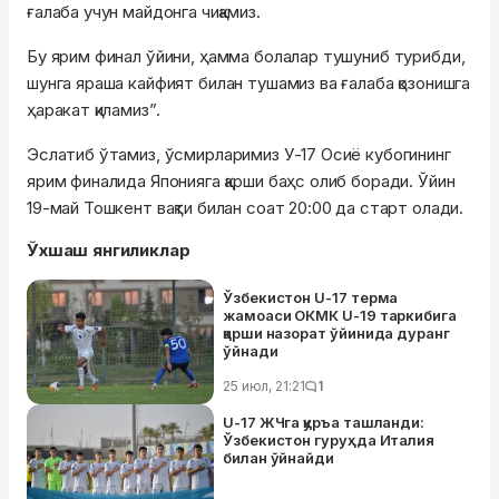
ғалаба учун майдонга чиқамиз.
Бу ярим финал ўйини, ҳамма болалар тушуниб турибди,
шунга яраша кайфият билан тушамиз ва ғалаба қозонишга
ҳаракат қиламиз”.
Эслатиб ўтамиз, ўсмирларимиз У-17 Осиё кубогининг
ярим финалида Японияга қарши баҳс олиб боради. Ўйин
19-май Тошкент вақти билан соат 20:00 да старт олади.
Ўхшаш янгиликлар
Ўзбекистон U-17 терма
жамоаси ОКМК U-19 таркибига
қарши назорат ўйинида дуранг
ўйнади
25 июл, 21:21
1
U-17 ЖЧга қуръа ташланди:
Ўзбекистон гуруҳда Италия
билан ўйнайди