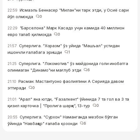
Исмаэль Беннасер "Милан"ни тарк этди, у Осиё сари
22:59
йўл олмоқда
0
"Барселона" Марк Касадо учун камида 40 миллион
22:29
евро талаб қилмоқда
0
Суперлига. "Хоразм" ўз уйида "Машъал" устидан
21:57
ишончли ғалабага эришди
1
Суперлига. "Локомотив" ўз майдонида голи инобатга
21:25
олинмаган "Динамо"ни мағлуб этди
6
Расман: Мастантуоно фаолиятини А Серияда давом
21:10
эттиради
0
"Арал" яна ютди, "Ғазалкент" ўйинида 7 та гол ва 3 та
21:01
қизил карточка | "Пролига шарҳи", 13-тур
0
Суперлига. "Сурхон" Наманганда мезбон бўлган
20:55
ўйинда "Навбаҳор" ғалаба қозонди
6