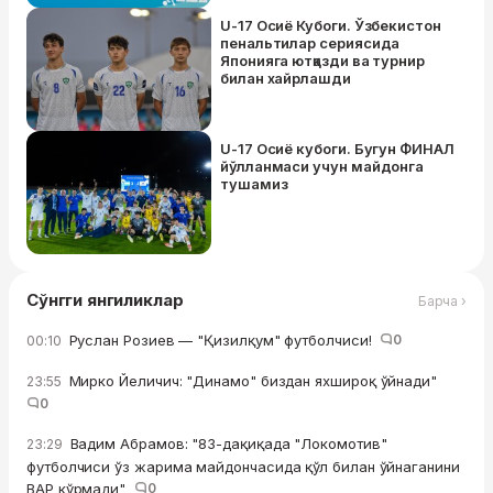
U-17 Осиё Кубоги. Ўзбекистон
пенальтилар сериясида
Японияга ютқазди ва турнир
билан хайрлашди
U-17 Осиё кубоги. Бугун ФИНАЛ
йўлланмаси учун майдонга
тушамиз
Сўнгги янгиликлар
Барча ›
Руслан Розиев — "Қизилқум" футболчиси!
0
00:10
Мирко Йеличич: "Динамо" биздан яхшироқ ўйнади"
23:55
0
Вадим Абрамов: "83-дақиқада "Локомотив"
23:29
футболчиси ўз жарима майдончасида қўл билан ўйнаганини
ВАР кўрмади"
0