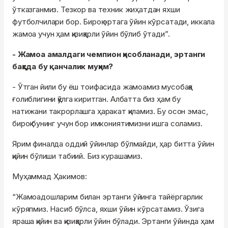
ўтказганмиз. Тезкор ва техник жиҳатдан яхши
футболчилари бор. Бироқ эртага ўйин кўрсатади, иккала
жамоа учун ҳам қизиқарли ўйин бўлиб ўтади”.
- Жамоа амалдаги чемпион ҳисобланади, эртанги
баҳсда бу қанчалик муҳим?
- Ўтган йили бу ёш тоифасида жамоамиз мусобақа
ғолиблигини қўлга киритган. Албатта биз ҳам бу
натижани такрорлашга ҳаракат қиламиз. Бу осон эмас,
бироқ бунинг учун бор имкониятимизни ишга соламиз.
Ярим финалда оддий ўйинлар бўлмайди, ҳар битта ўйин
қийин бўлиши табиий. Биз курашамиз.
Муҳаммад Ҳакимов:
“Жамоадошларим билан эртанги ўйинга тайёргарлик
кўряпмиз. Насиб бўлса, яхши ўйин кўрсатамиз. Ўзига
яраша қийин ва қизиқарли ўйин бўлади. Эртанги ўйинда ҳам