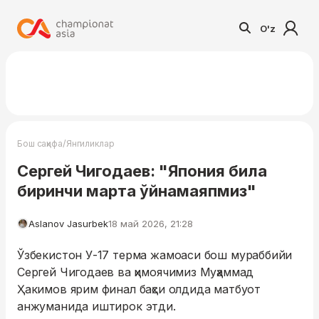
O'z
/
Бош саҳифа
Янгиликлар
Сергей Чигодаев: "Япония била
биринчи марта ўйнамаяпмиз"
Aslanov Jasurbek
18 май 2026, 21:28
Ўзбекистон У-17 терма жамоаси бош мураббийи
Сергей Чигодаев ва ҳимоячимиз Муҳаммад
Ҳакимов ярим финал баҳси олдида матбуот
анжуманида иштирок этди.