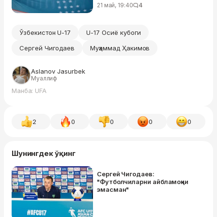
21 май, 19:40
4
Ўзбекистон U-17
U-17 Осиё кубоги
Сергей Чигодаев
Муҳаммад Ҳакимов
Aslanov Jasurbek
Муаллиф
Манба: UFA
2
0
0
0
0
Шунингдек ўқинг
Сергей Чигодаев:
"Футболчиларни айбламоқчи
эмасман"