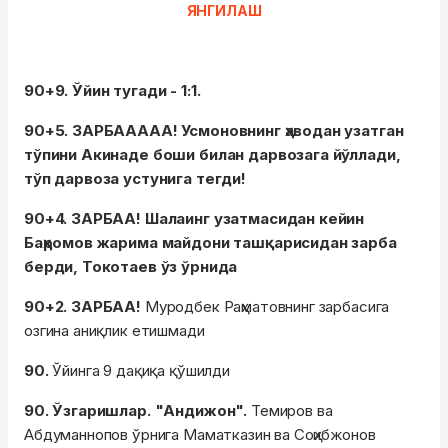
ЯНГИЛАШ
90+9. Ўйин тугади - 1:1.
90+5. ЗАРБААААА! Усмоновнинг ҳаводан узатган
тўпини Акинаде боши билан дарвозага йўллади,
тўп дарвоза устунига тегди!
90+4. ЗАРБАА! Шалаинг узатмасидан кейин
Баҳромов жарима майдони ташқарисидан зарба
берди, Токотаев ўз ўрнида
90+2. ЗАРБАА!
Муродбек Раҳматовнинг зарбасига
озгина аниқлик етишмади
90.
Ўйинга 9 дақиқа қўшилди
90. Ўзгаришлар. "Андижон".
Темиров ва
Абдуманнопов ўрнига Маматказин ва Соҳибжонов