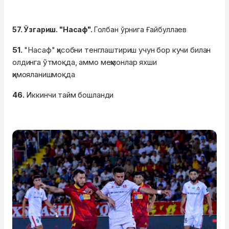
57. Ўзгариш. "Насаф".
Голбан ўрнига
Ғайбуллаев
51.
"Насаф" ҳисобни тенглаштириш учун бор кучи билан
олдинга ўтмоқда, аммо меҳмонлар яхши
ҳимояланишмоқда
46.
Иккинчи тайм бошланди