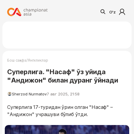
O'z
/
Бош саҳифа
Янгиликлар
Суперлига. "Насаф" ўз уйида
"Андижон" билан дуранг ўйнади
Sherzod Nurmatov
7 авг 2025, 21:58
Суперлига 17-туридан ўрин олган "Насаф" –
"Андижон" учрашуви бўлиб ўтди.