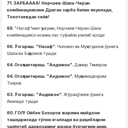
71. ЗАРБАААА! Норчаев-Шала-Черан
комбинациясини Драган зарба билан якунлади,
Токотаевдан сейв!
69.
"Насаф"нинг ҳужуми, Норчаев-Черан-Шала
комбинацияси ноаниқ пас туфайли узилиб қолди
66. Ўзгариш. "Насаф".
Чолович ва Муҳитдинов ўрнига
Шала ва Баҳромов тушди
64. Огоҳлантириш. "Андижон".
Дамир Темиров
64. Огоҳлантириш. "Андижон".
Муҳаммадкарим
Тоиров
63. Ўзгариш. "Андижон".
Жўрақўзиев ўрнига
Акинаде тушди
60. ГОЛ! Ойбек Бозоров жарима майдони
ташқарисида тўпни эгаллади ва рақибларни
чалғитиб дарвозанинг юқори бурчагини аниқ