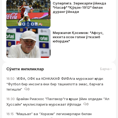
Суперлига. Зерикарли ўйинда
"Насаф" "Қўқон-1912" билан
дуранг ўйнади
Миржалол Қосимов: "Афсус,
иккита осон голни ўтказиб
юбордик"
Сўнгги янгиликлар
Барча ›
УЕФА, ОФК ва КОНКАКАФ ФИФАга мурожаат қилди:
16:50
“Футбол бир инсонга ёки бир ташкилотга эмас, барчага
тегишли”
0
Брайан Риаскос "Пахтакор"га қарши ўйин олдидан "Ал
16:30
Ҳуссайн" мухлисларига мурожаат йўллади
0
“Машъал” ва “Хоразм” легионерлари билан
16:15