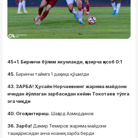
45+1. Биринчи бўлим якунланди, ҳозирча ҳисоб 0:1
45.
Биринчи таймга 1 дақиқа қўшилди
43. ЗАРБА! Ҳусайн Норчаевнинг жарима майдони
ичидан йўллаган зарбасидан кейин Токотаев тўпга
эга чиқди
40. Огоҳлантириш.
Шаҳзод Азмиддинов
36. Зарба!
Дамир Темиров жарима майдони
ташқарисидан анча ноаниқ зарба берди