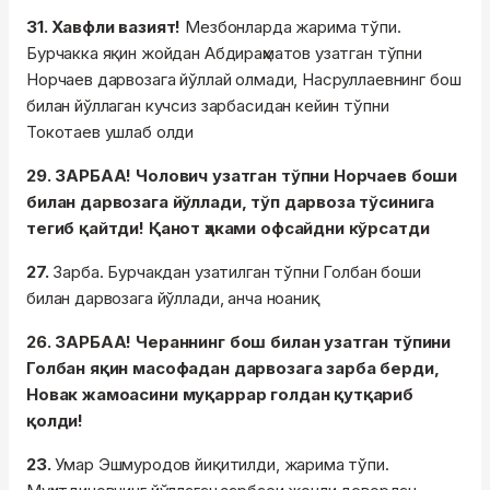
31.
Хавфли вазият!
Мезбонларда жарима тўпи.
Бурчакка яқин жойдан Абдираҳматов узатган тўпни
Норчаев дарвозага йўллай олмади, Насруллаевнинг бош
билан йўллаган кучсиз зарбасидан кейин тўпни
Токотаев ушлаб олди
29. ЗАРБАА! Чолович узатган тўпни Норчаев боши
билан дарвозага йўллади, тўп дарвоза тўсинига
тегиб қайтди! Қанот ҳаками офсайдни кўрсатди
27.
Зарба. Бурчакдан узатилган тўпни Голбан боши
билан дарвозага йўллади, анча ноаниқ
26. ЗАРБАА! Чераннинг бош билан узатган тўпини
Голбан яқин масофадан дарвозага зарба берди,
Новак жамоасини муқаррар голдан қутқариб
қолди!
23.
Умар Эшмуродов йиқитилди, жарима тўпи.