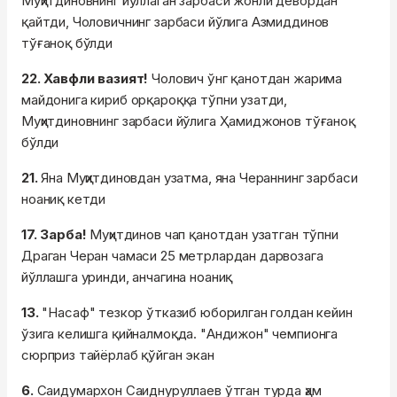
Муҳитдиновнинг йўллаган зарбаси жонли девордан
қайтди, Чоловичнинг зарбаси йўлига Азмиддинов
тўғаноқ бўлди
22. Хавфли вазият!
Чолович ўнг қанотдан жарима
майдонига кириб орқароққа тўпни узатди,
Муҳитдиновнинг зарбаси йўлига Ҳамиджонов тўғаноқ
бўлди
21.
Яна Муҳитдиновдан узатма, яна Чераннинг зарбаси
ноаниқ кетди
17. Зарба!
Муҳитдинов чап қанотдан узатган тўпни
Драган Черан чамаси 25 метрлардан дарвозага
йўллашга уринди, анчагина ноаниқ
13.
"Насаф" тезкор ўтказиб юборилган голдан кейин
ўзига келишга қийналмоқда. "Андижон" чемпионга
сюрприз тайёрлаб қўйган экан
6.
Саидумархон Саиднуруллаев ўтган турда ҳам