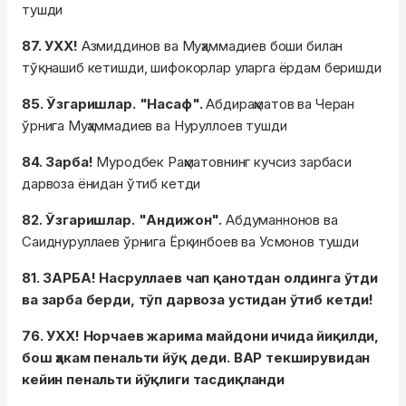
тушди
87. УХХ!
Азмиддинов ва Муҳаммадиев боши билан
тўқнашиб кетишди, шифокорлар уларга ёрдам беришди
85. Ўзгаришлар. "Насаф".
Абдираҳматов ва Черан
ўрнига Муҳаммадиев ва Нуруллоев тушди
84. Зарба!
Муродбек Раҳматовнинг кучсиз зарбаси
дарвоза ёнидан ўтиб кетди
82. Ўзгаришлар. "Андижон".
Абдуманнонов ва
Саиднуруллаев ўрнига Ёрқинбоев ва Усмонов тушди
81. ЗАРБА! Насруллаев чап қанотдан олдинга ўтди
ва зарба берди, тўп дарвоза устидан ўтиб кетди!
76. УХХ! Норчаев жарима майдони ичида йиқилди,
бош ҳакам пенальти йўқ деди. ВАР текширувидан
кейин пенальти йўқлиги тасдиқланди