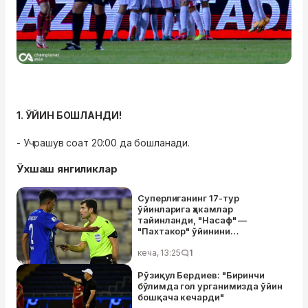
1. ЎЙИН БОШЛАНДИ!
- Учрашув соат 20:00 да бошланади.
Ўхшаш янгиликлар
Суперлиганинг 17-тур
ўйинларига ҳакамлар
тайинланди, "Насаф" —
"Пахтакор" ўйинини
Нажафалиев бошқариб боради
кеча, 13:25
1
Рўзиқул Бердиев: "Биринчи
бўлимда гол урганимизда ўйин
бошқача кечарди"