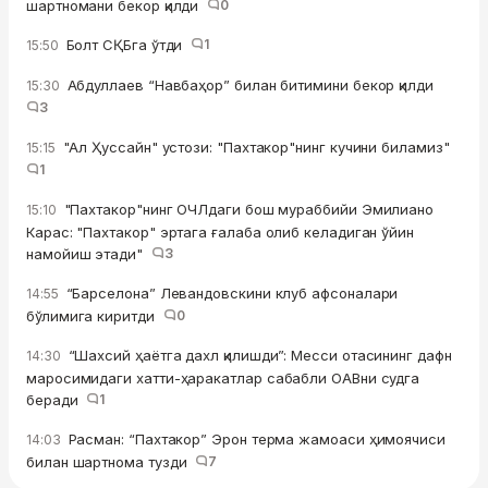
шартномани бекор қилди
0
Болт СҚБга ўтди
1
15:50
Абдуллаев “Навбаҳор” билан битимини бекор қилди
15:30
3
"Ал Ҳуссайн" устози: "Пахтакор"нинг кучини биламиз"
15:15
1
"Пахтакор"нинг ОЧЛдаги бош мураббийи Эмилиано
15:10
Карас: "Пахтакор" эртага ғалаба олиб келадиган ўйин
намойиш этади"
3
“Барселона” Левандовскини клуб афсоналари
14:55
бўлимига киритди
0
“Шахсий ҳаётга дахл қилишди”: Месси отасининг дафн
14:30
маросимидаги хатти-ҳаракатлар сабабли ОАВни судга
беради
1
Расман: “Пахтакор” Эрон терма жамоаси ҳимоячиси
14:03
билан шартнома тузди
7