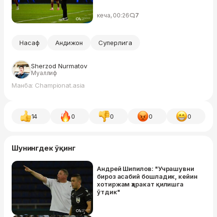
кеча, 00:26
7
Насаф
Андижон
Суперлига
Sherzod Nurmatov
Муаллиф
Манба: Championat.asia
14
0
0
0
0
Шунингдек ўқинг
Андрей Шипилов: "Учрашувни
бироз асабий бошладик, кейин
хотиржам ҳаракат қилишга
ўтдик"