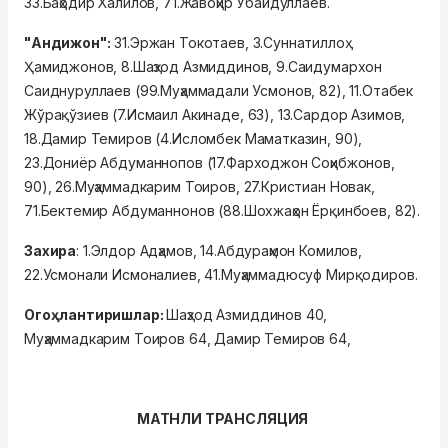
33.Баҳодир Халилов, 71.Жавоҳир Убайдуллаев.
"Андижон":
31.Эржан Токотаев, 3.Суннатиллоҳ
Ҳамиджонов, 8.Шаҳзод Азмиддинов, 9.Саидумархон
Саиднуруллаев (
99.Муҳаммадали Усмонов, 82
), 11.Отабек
Жўрақўзиев (
7.Исмаил Акинаде, 63
), 13.Сардор Азимов,
18.Дамир Темиров (
4.Исломбек Маматказин, 90
),
23.Дониёр Абдуманнопов (
17.Фарходжон Соҳибжонов,
90
), 26.Муҳаммадкарим Тоиров, 27.Кристиан Новак,
71.Бектемир Абдуманнонов (
88.Шохжаҳон Ёрқинбоев, 82
).
Захира
: 1.Элдор Адҳамов, 14.Абдураҳмон Комилов,
22.Усмонали Исмоналиев, 41.Муҳаммадюсуф Мирқодиров.
Огоҳлантиришлар:
Шаҳзод Азмиддинов 40,
Муҳаммадкарим Тоиров 64, Дамир Темиров 64,
МАТНЛИ ТРАНСЛЯЦИЯ