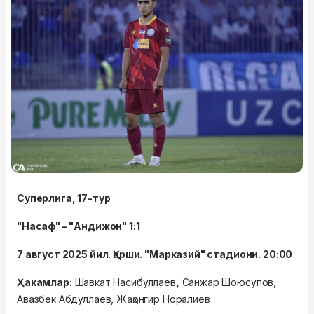
Суперлига,
17-тур
"Насаф" – "Андижон" 1:1
7 август 2025 йил. Қарши. "Марказий" стадиони. 20:00
,
Ҳакам
лар:
Шавкат Насибуллаев
Санжар Шоюсупов,
, Ж
Авазбек Абдуллаев
аҳонгир Норалиев