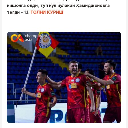
нишонга олди, тўп йўл йўлакай Ҳамиджоновга
тегди - 1:1.
ГОЛНИ КЎРИШ