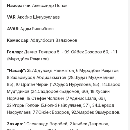
Назоратчи
: Александр Попов
VAR
: Акобир Шукуруллаев
AVAR
: Адҳам Рихсибоев
Комиссар
: Абдулбосит Валихонов
Голлар:
Дамир Темиров 5, - 0:1. Ойбек Бозоров 60, - 1:1
(Муродбек Раҳматов).
"Насаф":
35.Абдувоҳид Неъматов, 6.Муродбек Раҳматов,
8.Зафармурод Абдирахматов (
28.Шуҳрат Муҳаммадиев,
85
), 10.Драган Черан (
17.Суҳроб Нуруллоев, 85
), 14.Шароф
Муҳитдинов (
24.Сардорбек Баҳромов, 66
), 18.Ҳусайн
Норчаев, 19.Стефан Чолович (
7.Аденис Шала, 66
),
22.Игорь Голбан (
5.Ғолиб Ғайбуллаев, 57
), 34.Шерзод
Насруллаев, 77.Ойбек Бозоров, 92.Умарбек Эшмуродов.
Захира
: 1.Олександр Воробей, 2.Алибек Давронов,