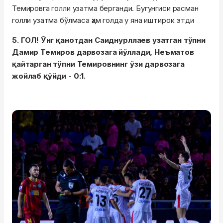
Темировга голли узатма берганди. Бугунгиси расман
голли узатма бўлмаса ҳам голда у яна иштирок этди
5. ГОЛ! Ўнг қанотдан Саиднурллаев узатган тўпни
Дамир Темиров дарвозага йўллади, Неъматов
қайтарган тўпни Темировнинг ўзи дарвозага
жойлаб қўйди - 0:1.