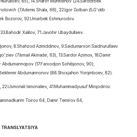
 Nurulloev, 85
), 14.Sharof Muhitdinov (
24.Sardorbek
holovich (
7.Adenis Shala, 66
), 22.Igor Golban (
5.G'olib
bek Bozorov, 92.Umarbek Eshmurodov.
33.Bahodir Xalilov, 71.Javohir Ubaydullaev.
idjonov, 8.Shahzod Azmiddinov, 9.Saidumarxon Saidnurullaev
qo'ziev (
7.Ismail Akinade, 63
), 13.Sardor Azimov, 18.Damir
or Abdumannopov (
17.Farxodjon Sohibjonov, 90
),
1.Bektemir Abdumannonov (
88.Shoxjahon Yorqinboev, 82
).
, 22.Usmonali Ismonaliev, 41.Muhammadyusuf Mirqodirov.
ammadkarim Toirov 64, Damir Temirov 64,
 TRANSLYATSIYA