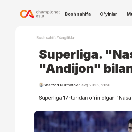
Bosh sahifa
O'yinlar
M
/
Bosh sahifa
Yangiliklar
Superliga. "Na
"Andijon" bila
Sherzod Nurmatov
7 avg 2025, 21:58
Superliga 17-turidan o'rin olgan "Nasaf