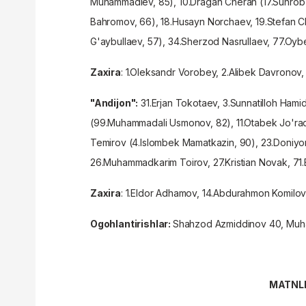
Muhammadiev, 85
), 10.Dragan Cheran (
17.Suhrob
Bahromov, 66
), 18.Husayn Norchaev, 19.Stefan C
G'aybullaev, 57
), 34.Sherzod Nasrullaev, 77.Oy
Zaxira
: 1.Oleksandr Vorobey, 2.Alibek Davronov, 
"Andijon":
31.Erjan Tokotaev, 3.Sunnatilloh Ham
(
99.Muhammadali Usmonov, 82
), 11.Otabek Jo'ra
Temirov (
4.Islombek Mamatkazin, 90
), 23.Doniy
26.Muhammadkarim Toirov, 27.Kristian Novak, 7
Zaxira
: 1.Eldor Adhamov, 14.Abdurahmon Komilov
Ogohlantirishlar:
Shahzod Azmiddinov 40, Muh
MATNLI