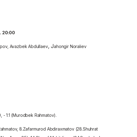
i. 20:00
, J
pov, Avazbek Abdullaev
ahongir Noraliev
0, - 1:1 (Murodbek Rahmatov).
ahmatov, 8.Zafarmurod Abdiraxmatov (
28.Shuhrat