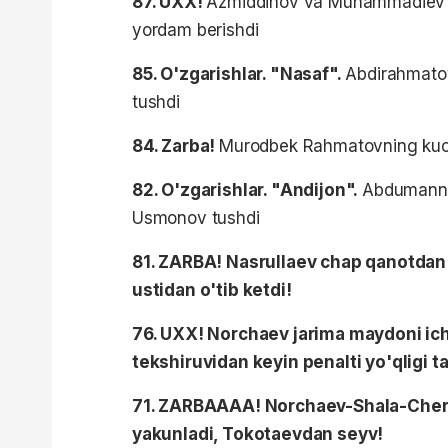
87. UXX!
Azmiddinov va Muhammadiev bos
yordam berishdi
85. O'zgarishlar. "Nasaf".
Abdirahmato
tushdi
84. Zarba!
Murodbek Rahmatovning kuchs
82. O'zgarishlar. "Andijon".
Abdumanno
Usmonov tushdi
81. ZARBA! Nasrullaev chap qanotdan o
ustidan o'tib ketdi!
76. UXX! Norchaev jarima maydoni ichi
tekshiruvidan keyin penalti yo'qligi t
71. ZARBAAAA! Norchaev-Shala-Chera
yakunladi, Tokotaevdan seyv!