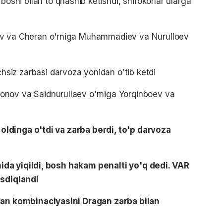
hi bilan to'qnashib ketishdi, shifokorlar ularga
v va Cheran o'rniga Muhammadiev va Nurulloev
iz zarbasi darvoza yonidan o'tib ketdi
nov va Saidnurullaev o'rniga Yorqinboev va
ldinga o'tdi va zarba berdi, to'p darvoza
da yiqildi, bosh hakam penalti yo'q dedi. VAR
asdiqlandi
n kombinaciyasini Dragan zarba bilan