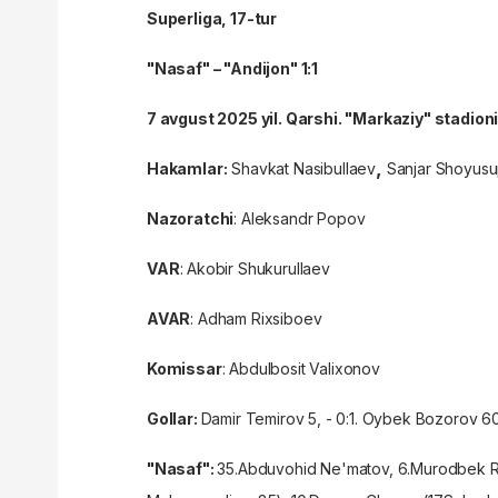
Superliga,
17-tur
"Nasaf" – "Andijon" 1:1
7 avgust 2025 yil. Qarshi. "Markaziy" stadion
,
Hakam
lar:
Shavkat Nasibullaev
Sanjar Shoyusu
Nazoratchi
: Aleksandr Popov
VAR
: Akobir Shukurullaev
AVAR
: Adham Rixsiboev
Komissar
: Abdulbosit Valixonov
Gollar:
Damir Temirov 5, - 0:1. Oybek Bozorov 6
"Nasaf":
35.Abduvohid Ne'matov, 6.Murodbek R