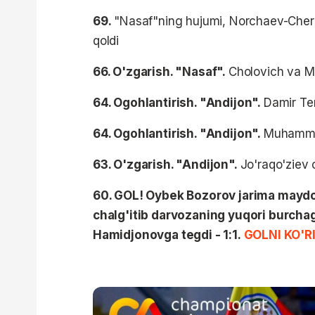
69.
"Nasaf"ning hujumi, Norchaev-Chera
qoldi
66. O'zgarish. "Nasaf".
Cholovich va M
64. Ogohlantirish. "Andijon".
Damir Te
64. Ogohlantirish. "Andijon".
Muhamma
63. O'zgarish. "Andijon".
Jo'raqo'ziev 
60. GOL! Oybek Bozorov jarima maydoni
chalg'itib darvozaning yuqori burchagi
Hamidjonovga tegdi - 1:1.
GOLNI KO'R