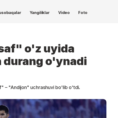
usobaqalar
Yangiliklar
Video
Foto
saf" o'z uyida
n durang o'ynadi
" – "Andijon" uchrashuvi bo'lib o'tdi.