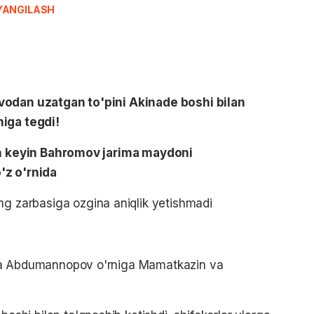
YANGILASH
an uzatgan to'pini Akinade boshi bilan
niga tegdi!
 keyin Bahromov jarima maydoni
'z o'rnida
 zarbasiga ozgina aniqlik yetishmadi
a Abdumannopov o'rniga Mamatkazin va