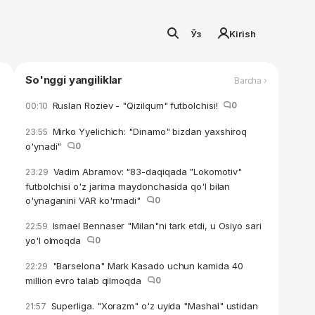
Ўз
Kirish
So'nggi yangiliklar
Barcha ›
Ruslan Roziev - "Qizilqum" futbolchisi!
0
00:10
Mirko Yyelichich: "Dinamo" bizdan yaxshiroq
23:55
o'ynadi"
0
Vadim Abramov: "83-daqiqada "Lokomotiv"
23:29
futbolchisi o'z jarima maydonchasida qo'l bilan
o'ynaganini VAR ko'rmadi"
0
Ismael Bennaser "Milan"ni tark etdi, u Osiyo sari
22:59
yo'l olmoqda
0
"Barselona" Mark Kasado uchun kamida 40
22:29
million evro talab qilmoqda
0
Superliga. "Xorazm" o'z uyida "Mashal" ustidan
21:57