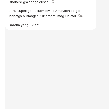
ishonchli g'alabaga erishdi
1
Superliga. "Lokomotiv" o'z maydonida goli
21:25
inobatga olinmagan "Dinamo"ni mag'lub etdi
6
Barcha yangiliklar ›