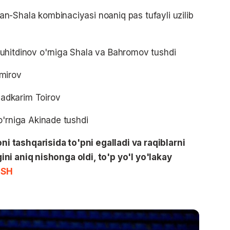
n-Shala kombinaciyasi noaniq pas tufayli uzilib
uhitdinov o'rniga Shala va Bahromov tushdi
mirov
dkarim Toirov
o'rniga Akinade tushdi
 tashqarisida to'pni egalladi va raqiblarni
ni aniq nishonga oldi, to'p yo'l yo'lakay
ISH