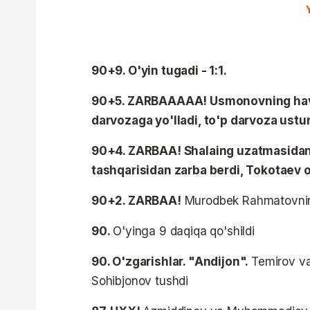
90+9. O'yin tugadi - 1:1.
90+5. ZARBAAAAA! Usmonovning havod
darvozaga yo'lladi, to'p darvoza ustu
90+4. ZARBAA! Shalaing uzatmasidan
tashqarisidan zarba berdi, Tokotaev o
90+2. ZARBAA!
Murodbek Rahmatovning
90.
O'yinga 9 daqiqa qo'shildi
90. O'zgarishlar. "Andijon".
Temirov v
Sohibjonov tushdi