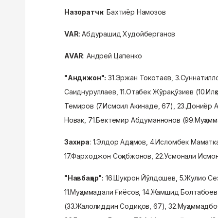
Назоратчи
: Бахтиёр Намозов
VAR
: Абдурашид Худойберганов
AVAR
: Андрей Цапенко
"Андижон":
31.Эржан Токотаев, 3.Суннатилл
Саиднуруллаев, 11.Отабек Жўрақўзиев (10.Илҳ
Темиров (7.Исмоил Акинаде, 67), 23.Дониёр 
Новак, 71.Бектемир Абдуманнонов (99.Муҳамм
Захира
: 1.Элдор Адҳамов, 4.Исломбек Маматк
17.Фарходжон Соҳибжонов, 22.Усмонали Исмо
"Навбаҳор":
16.Шукрон Йўлдошев, 5.Жулио Сез
11.Муҳаммадали Ғиёсов, 14.Жамшид Болтабоев,
(33.Жалолиддин Содиқов, 67), 32.Муҳаммадбо