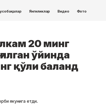
усобақалар
Янгиликлар
Видео
Фото
алкам 20 минг
ғилган ўйинда
нг қўли баланд
ерби якунига етди.