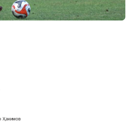
'
р Ҳакимов