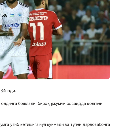
 ўйнади.
олдинга бошлади, бироқ ҳужумчи офсайдда қолгани
жумга ўтиб кетишига йўл қўймади ва тўпни дарвозабонга