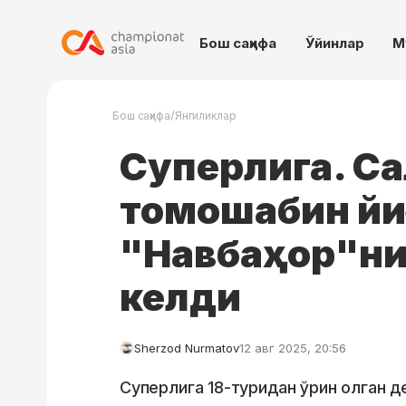
Бош саҳифа
Ўйинлар
М
/
Бош саҳифа
Янгиликлар
Суперлига. С
томошабин йи
"Навбаҳор"ни
келди
Sherzod Nurmatov
12 авг 2025, 20:56
Суперлига 18-туридан ўрин олган д