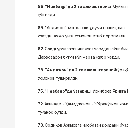
86. "Навбаҳор"да 2 та алмаштириш
: Мўйдин
қўшилди.
85.
"Андижон"нинг қарши ҳужуми ноаниқ пас т
узатди, аммо унга Усмонов етиб боролмади.
82.
Саиднуруллаевнинг узатмасидан сўнг Ак
Дарвозабон бугун кўп марта жабр чекди.
78. "Андижон"да 2 та алмаштириш
: Жўрақ
Усмонов туширилди.
75. "Навбаҳор"да ўзгариш
: Ўринбоев ўрнига
72.
Акинаде - Ҳамиджонов - Жўрақўзиев комб
тўғаноқ бўлди.
70.
Содиқов Азимовга нисбатан қоидани бузд