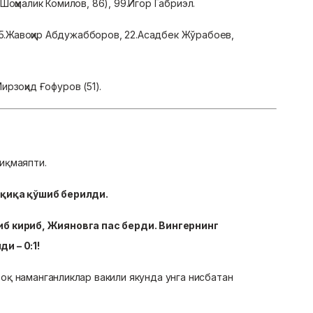
оҳмалик Комилов, 86), 99.Игор Габриэл.
 15.Жавоҳир Абдужабборов, 22.Асадбек Жўрабоев,
ирзоҳид Ғофуров (51).
чиқмаяпти.
ақиқа қўшиб берилди.
иб кириб, Жияновга пас берди. Вингернинг
и – 0:1!
қ наманганликлар вакили якунда унга нисбатан