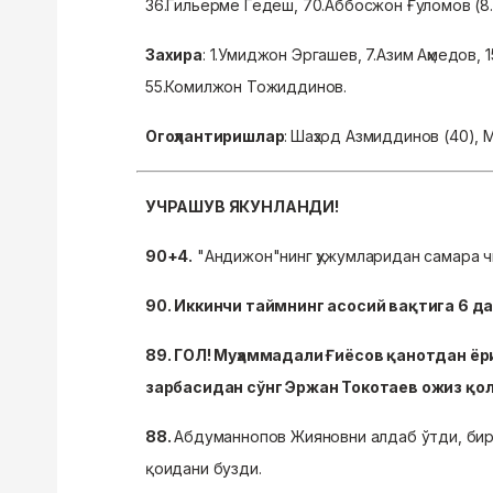
36.Гильерме Гедеш, 70.Аббосжон Ғуломов (8.Ш
Захира
: 1.Умиджон Эргашев, 7.Азим Аҳмедов,
55.Комилжон Тожиддинов.
Огоҳлантиришлар
:
Шаҳзод Азмиддинов (40), М
УЧРАШУВ ЯКУНЛАНДИ!
90+4.
"Андижон"нинг ҳужумларидан самара 
90. Иккинчи таймнинг асосий вақтига 6 д
89. ГОЛ! Муҳаммадали Ғиёсов қанотдан ёр
зарбасидан сўнг Эржан Токотаев ожиз қолд
88.
Абдуманнопов Жияновни алдаб ўтди, биро
қоидани бузди.