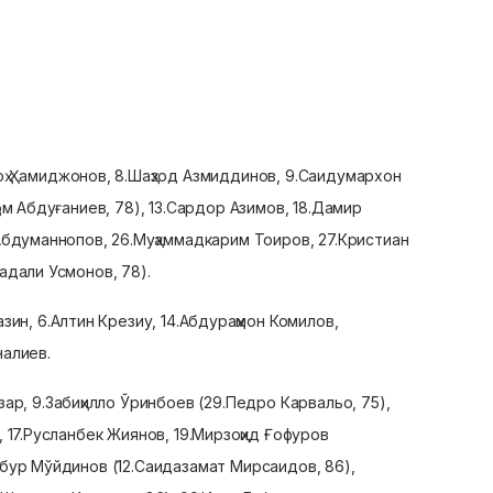
оҳ Ҳамиджонов, 8.Шаҳзод Азмиддинов, 9.Саидумархон
ом Абдуғаниев, 78), 13.Сардор Азимов, 18.Дамир
Абдуманнопов, 26.Муҳаммадкарим Тоиров, 27.Кристиан
адали Усмонов, 78).
азин, 6.Алтин Крезиу, 14.Абдураҳмон Комилов,
налиев.
ар, 9.Забиҳилло Ўринбоев (29.Педро Карвальо, 75),
 17.Русланбек Жиянов, 19.Мирзоҳид Ғофуров
бур Мўйдинов (12.Саидазамат Мирсаидов, 86),