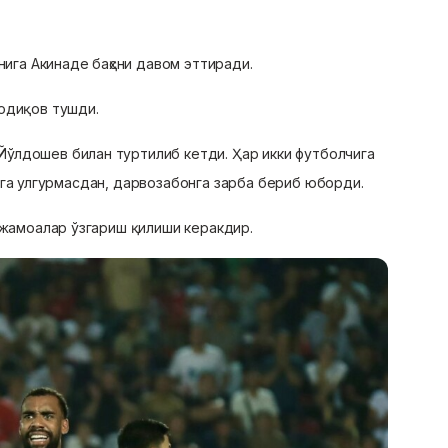
нига Акинаде баҳсни давом эттиради.
Содиқов тушди.
ўлдошев билан туртилиб кетди. Ҳар икки футболчига
пга улгурмасдан, дарвозабонга зарба бериб юборди.
, жамоалар ўзгариш қилиши керакдир.