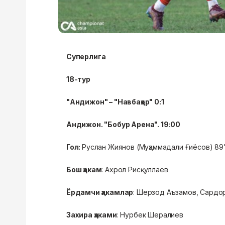
Суперлига
18-тур
"Андижон" – "Навбаҳор" 0:1
Андижон. "Бобур Арена". 19:00
Гол:
Руслан Жиянов (Муҳаммадали Ғиёсов) 89
Бош ҳакам
: Ахрол Рисқуллаев
Ёрдамчи ҳакамлар
: Шерзод Аъзамов, Сардо
Захира ҳаками
: Нурбек Шералиев