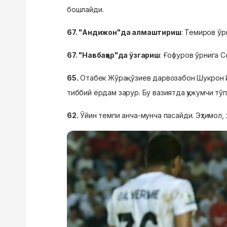
бошлайди.
67. "Андижон"да алмаштириш
: Темиров ўр
67. "Навбаҳор"да ўзгариш
: Ғофуров ўрнига 
65.
Отабек Жўрақўзиев дарвозабон Шукрон Й
тиббий ёрдам зарур. Бу вазиятда ҳужумчи тў
62.
Ўйин темпи анча-мунча пасайди. Эҳтимол