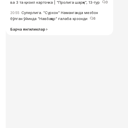
ва 3 та қизил карточка | "Пролига шарҳи", 13-тур
0
Суперлига. "Сурхон" Наманганда мезбон
20:55
бўлган ўйинда "Навбаҳор" ғалаба қозонди
6
Барча янгиликлар ›