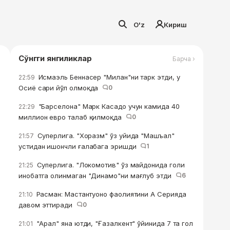
O'z
Кириш
Сўнгги янгиликлар
Барча ›
Исмаэль Беннасер "Милан"ни тарк этди, у
22:59
Осиё сари йўл олмоқда
0
"Барселона" Марк Касадо учун камида 40
22:29
миллион евро талаб қилмоқда
0
Суперлига. "Хоразм" ўз уйида "Машъал"
21:57
устидан ишончли ғалабага эришди
1
Суперлига. "Локомотив" ўз майдонида голи
21:25
инобатга олинмаган "Динамо"ни мағлуб этди
6
Расман: Мастантуоно фаолиятини А Серияда
21:10
давом эттиради
0
"Арал" яна ютди, "Ғазалкент" ўйинида 7 та гол
21:01