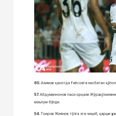
60.
Азимов қанотда Ғиёсовга нисбатан қўпол
57.
Абдуманнонов паси орқали Жўрақўзиевни 
маълум бўлди.
54.
Тоиров Жиянов тўпга эга чиқиб, қарши ҳу