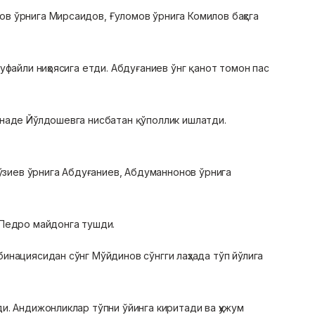
ов ўрнига Мирсаидов, Ғуломов ўрнига Комилов баҳсга
уфайли ниҳоясига етди. Абдуғаниев ўнг қанот томон пас
инаде Йўлдошевга нисбатан қўполлик ишлатди.
ўзиев ўрнига Абдуғаниев, Абдуманнонов ўрнига
 Педро майдонга тушди.
инациясидан сўнг Мўйдинов сўнгги лаҳзада тўп йўлига
и. Андижонликлар тўпни ўйинга киритади ва ҳужум