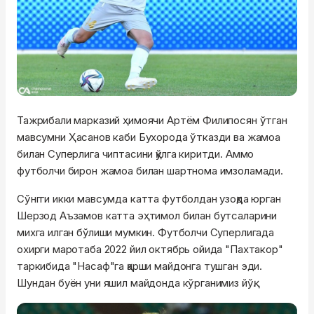
Тажрибали марказий ҳимоячи Артём
Филипосян
ўтган
мавсумни
Ҳасанов
каби Бухорода ўтказди ва жамоа
билан Суперлига чиптасини қўлга киритди. Аммо
футболчи бирон жамоа билан шартнома имзоламади.
Сўнгги икки мавсумда катта футболдан узоқда юрган
Шерзод Аъзамов катта эҳтимол билан
бутсаларини
михга илган бўлиши мумкин. Футболчи Суперлигада
охирги маротаба 2022 йил октябрь ойида "Пахтакор"
таркибида "Насаф"
га
қарши майдонга тушган эди.
Шундан буён уни яшил майдонда кўрганимиз йўқ.