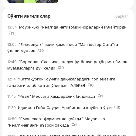
Сўнгги янгиликлар
Барча ›
Моуринью "Реал"да интизомий чораларни кучайтирди
13:34
1
“Ливерпуль” ярим ҳимоячиси “Манчестер Сити”га
13:05
ўтиши мумкин
0
“Барселона”да низо: юлдуз футболчи раҳбарият билан
12:40
муаммоларга дуч келди
0
"Каттақўрғон" сўннги дақиқалардаги гол эвазига
12:14
ғалабани илиб кетган ўйиндан ГАЛЕРЕЯ
0
"Реал" Мессига ҳамдардлик билдирди
1
11:45
Идрисса Гейе Саудия Арабистони клубига ўтди
0
11:20
"Ёмон спорт формасида қайтди". Моуринью —
10:50
"Реал"нинг янги аъзоси ҳақида
2