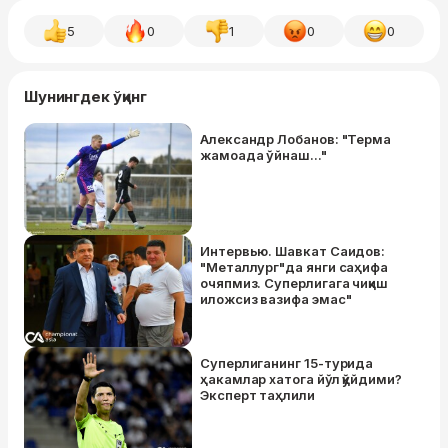
5
0
1
0
0
Шунингдек ўқинг
Александр Лобанов: "Терма
жамоада ўйнаш..."
Интервью. Шавкат Саидов:
"Металлург"да янги саҳифа
очяпмиз. Суперлигага чиқиш
иложсиз вазифа эмас"
Суперлиганинг 15-турида
ҳакамлар хатога йўл қўйдими?
Эксперт таҳлили