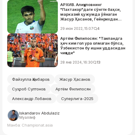
АРХИВ. Алиқуловнинг
"Пахтакор"даги сўнгги баҳси,
марказий ҳужумда ўйнаган
Жасур Ҳасанов, Гейнрихдан
супергол. 2009 йилги Тошкент
дербисини ёдга оламиз
29 июн 2022, 15:07
4
Артём Филипосян: "Таиландга
ҳеч ким гол ура олмаган бўлса,
Ўзбекистон бу ишни уддасидан
чиқади"
28 янв 2024, 16:30
13
Файзулла Қамбаров
Жасур Ҳасанов
Суҳроб Султонов
Артём Филипосян
Александр Лобанов
Суперлига-2025
Iskandarov Abdulaziz
Муаллиф
Манба: Championat.asia