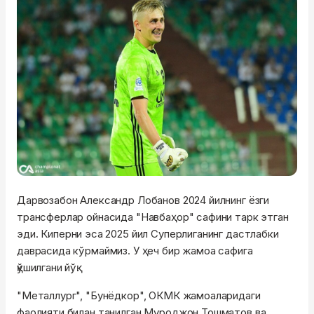
Дарвозабон Александр
Лобанов
2024 йилнинг ёзги
трансферлар ойнасида "Навбаҳор" сафини тарк этган
эди.
Киперни
эса 2025 йил Суперлиганинг дастлабки
даврасида кўрмаймиз. У ҳеч бир жамоа сафига
қўшилгани йўқ.
"Металлург", "Бунёдкор",
ОКМК
жамоаларидаги
фаолияти билан танилган
Муроджон
Тошматов
ва