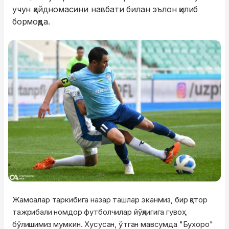
учун қайдномасини навбати билан эълон қилиб
бормоқда.
Жамоалар таркибига назар ташлар эканмиз, бир қатор
тажрибали номдор футболчилар йўқлигига гувоҳ
бўлишимиз мумкин. Хусусан, ўтган мавсумда "Бухоро"