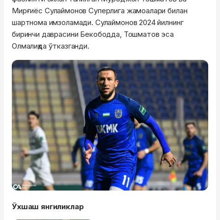
Мирғиёс
Сулаймонов
Суперлига жамоалари билан
шартнома имзоламади.
Сулаймонов
2024 йилнинг
биринчи даврасини Бекободда,
Тошматов
эса
Олмалиқда
ўтказганди.
Ўхшаш янгиликлар