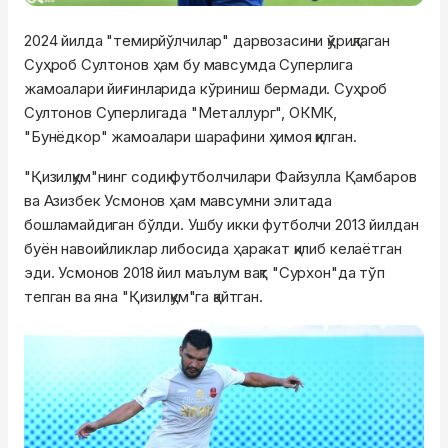
2024 йилда "темирйўлчилар" дарвозасини қўриқлаган
Суҳроб
Султонов
ҳам бу мавсумда Суперлига
жамоалари йиғинларида кўриниш бермади.
Суҳроб
Султонов
Суперлигада "Металлург",
ОКМК
,
"Бунёдкор" жамоалари шарафини ҳимоя қилган.
"Қизилқум"
нинг
содиқ футболчилари
Файзулла
Қамбаров
ва
Азизбек
Усмонов
ҳам мавсумни элитада
бошламайдиган бўлди. Ушбу икки футболчи 2013 йилдан
буён навоийликлар либосида ҳаракат қилиб келаётган
эди.
Усмонов
2018 йил маълум вақт "Сурхон"
да
тўп
тепган ва яна "Қизилқум"
га
қайтган.