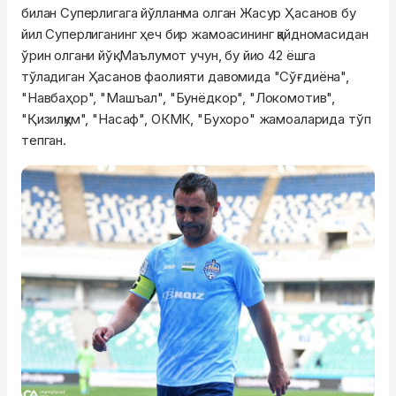
билан Суперлигага йўлланма олган Жасур
Ҳасанов
бу
йил Суперлиганинг ҳеч бир жамоасининг қайдномасидан
ўрин олгани йўқ. Маълумот учун, бу
йио
42 ёшга
тўладиган
Ҳасанов
фаолияти давомида "
Сўғдиёна
",
"Навбаҳор", "Машъал", "Бунёдкор", "Локомотив",
"Қизилқум", "Насаф",
ОКМК
, "Бухоро" жамоаларида тўп
тепган.