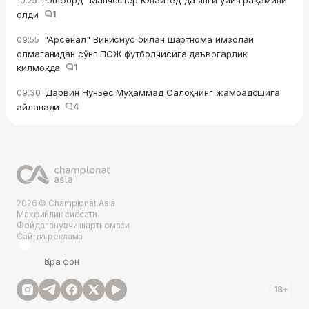
Рэшфорд "Манчестер Юнайтед"да янги ўйин рақамини
10:25
олди
1
"Арсенал" Винисиус билан шартнома имзолай
09:55
олмаганидан сўнг ПСЖ футболчисига даъвогарлик
қилмоқда
1
Дарвин Нуньес Муҳаммад Салоҳнинг жамоадошига
09:30
айланади
4
2026 © Championat.Asia
Махфийлик сиёсати
Фойдаланувчи шартномаси
Сайтда реклама
Қора фон
18+