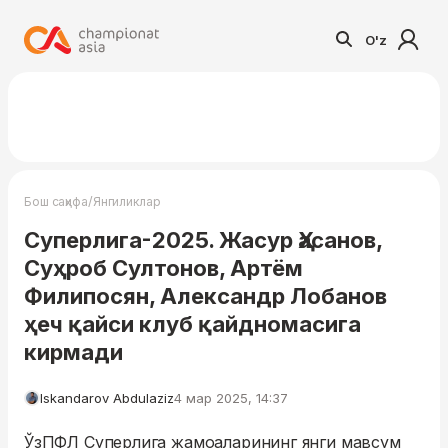
O'z
/
Бош саҳифа
Янгиликлар
Суперлига-2025. Жасур Ҳасанов,
Суҳроб Султонов, Артём
Филипосян, Александр Лобанов
ҳеч қайси клуб қайдномасига
кирмади
Iskandarov Abdulaziz
4 мар 2025, 14:37
ЎзПФЛ Суперлига жамоаларининг янги мавсум