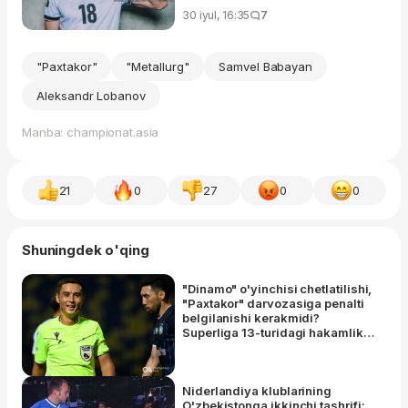
30 iyul, 16:35
7
"Paxtakor"
"Metallurg"
Samvel Babayan
Aleksandr Lobanov
Manba: championat.asia
21
0
27
0
0
Shuningdek o'qing
"Dinamo" o'yinchisi chetlatilishi,
"Paxtakor" darvozasiga penalti
belgilanishi kerakmidi?
Superliga 13-turidagi hakamlik
tahlili
Niderlandiya klublarining
O'zbekistonga ikkinchi tashrifi: