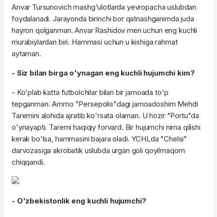
Anvar Tursunovich mashg'ulotlarda yevropacha uslubdan
foydalanadi. Jarayonda birinchi bor qatnashganimda juda
hayron qolganman. Anvar Rashidov men uchun eng kuchli
murabiylardan biri. Hammasi uchun u kishiga rahmat
aytaman.
- Siz bilan birga o'ynagan eng kuchli hujumchi kim?
- Ko'plab katta futbolchilar bilan bir jamoada to'p
tepganman. Ammo "Persepolis"dagi jamoadoshim Mehdi
Taremini alohida ajratib ko'rsata olaman. U hozir "Portu"da
o'ynayapti. Taremi haqiqiy forvard. Bir hujumchi nima qilishi
kerak bo'lsa, hammasini bajara oladi. YCHLda "Chelsi"
darvozasiga akrobatik uslubda urgan goli qoyilmaqom
chiqqandi.
- O'zbekistonlik eng kuchli hujumchi?