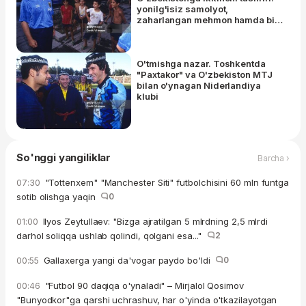
yonilg'isiz samolyot,
zaharlangan mehmon hamda bir
hovuch dollardan iborat pora
O'tmishga nazar. Toshkentda
"Paxtakor" va O'zbekiston MTJ
bilan o'ynagan Niderlandiya
klubi
So'nggi yangiliklar
Barcha ›
"Tottenxem" "Manchester Siti" futbolchisini 60 mln funtga
07:30
sotib olishga yaqin
0
Ilyos Zeytullaev: "Bizga ajratilgan 5 mlrdning 2,5 mlrdi
01:00
darhol soliqqa ushlab qolindi, qolgani esa..."
2
Gallaxerga yangi da'vogar paydo bo'ldi
0
00:55
"Futbol 90 daqiqa o'ynaladi" – Mirjalol Qosimov
00:46
"Bunyodkor"ga qarshi uchrashuv, har o'yinda o'tkazilayotgan