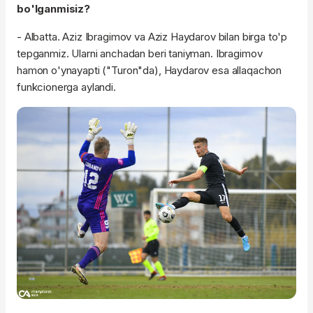
bo'lganmisiz?
- Albatta. Aziz Ibragimov va Aziz Haydarov bilan birga to'p
tepganmiz. Ularni anchadan beri taniyman. Ibragimov
hamon o'ynayapti ("Turon"da), Haydarov esa allaqachon
funkcionerga aylandi.