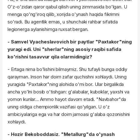
O'z-o'zidan qaror qabul qilish uning zimmasida bo'lgan. U
menga qo'ng'iroq qilib, xorijda o'ynash haqida fikrimni
so'radi. Bu agentlik emas, u shunchaki rahbar sifatida
legionerga aylanishimga ruxsat bergan.
- Samvel Vyacheslavovich bir paytlar "Paxtakor"ning
yuragi edi. Uni "sherlar"ning asosiy raqibi safida
ko'rishni tasavvur qila olarmidingiz?
- Ertaga nima bo'lishini bilmaymiz. Shu tufayli bunga oddiy
qarayman. Inson har doim zafar quchishni xohlaydi. Uning
yuragida "Paxtakor"ning alohida o'rni bor. Ular birgalikda
ancha yo'lni bosib o'tishgan: g'alabalar, kuboklar, yaxshi va
yomon kunlar... Ammo hayot davom etadi. "Navbahor"da
uning oldiga chempionlik vazifasi qo'yilgan. U o'z
ambiciyalariga ega va har doim jamoasi g'alaba qozonishini
xohlaydi.
- Hozir Bekoboddasiz. "Metallurg"da o'ynash