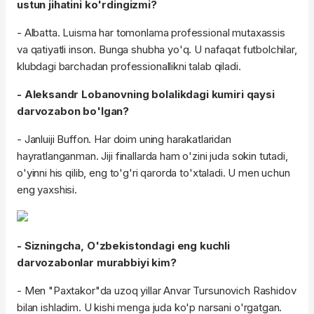
ustun jihatini ko'rdingizmi?
- Albatta. Luisma har tomonlama professional mutaxassis
va qatiyatli inson. Bunga shubha yo'q. U nafaqat futbolchilar,
klubdagi barchadan professionallikni talab qiladi.
- Aleksandr Lobanovning bolalikdagi kumiri qaysi
darvozabon bo'lgan?
- Janluiji Buffon. Har doim uning harakatlaridan
hayratlanganman. Jiji finallarda ham o'zini juda sokin tutadi,
o'yinni his qilib, eng to'g'ri qarorda to'xtaladi. U men uchun
eng yaxshisi.
- Sizningcha, O'zbekistondagi eng kuchli
darvozabonlar murabbiyi kim?
- Men "Paxtakor"da uzoq yillar Anvar Tursunovich Rashidov
bilan ishladim. U kishi menga juda ko'p narsani o'rgatgan.