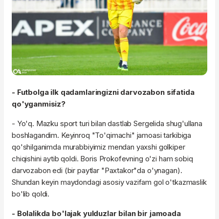
- Futbolga ilk qadamlaringizni darvozabon sifatida
qo'yganmisiz?
- Yo'q. Mazku sport turi bilan dastlab Sergelida shug'ullana
boshlagandim. Keyinroq "To'qimachi" jamoasi tarkibiga
qo'shilganimda murabbiyimiz mendan yaxshi golkiper
chiqishini aytib qoldi. Boris Prokofevning o'zi ham sobiq
darvozabon edi (bir paytlar "Paxtakor"da o'ynagan).
Shundan keyin maydondagi asosiy vazifam gol o'tkazmaslik
bo'lib qoldi.
- Bolalikda bo'lajak yulduzlar bilan bir jamoada