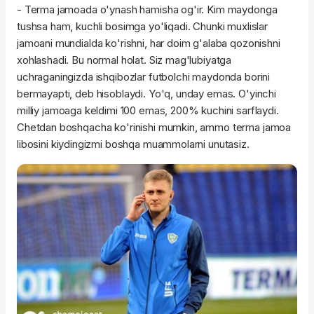
- Terma jamoada o'ynash hamisha og'ir. Kim maydonga
tushsa ham, kuchli bosimga yo'liqadi. Chunki muxlislar
jamoani mundialda ko'rishni, har doim g'alaba qozonishni
xohlashadi. Bu normal holat. Siz mag'lubiyatga
uchraganingizda ishqibozlar futbolchi maydonda borini
bermayapti, deb hisoblaydi. Yo'q, unday emas. O'yinchi
milliy jamoaga keldimi 100 emas, 200% kuchini sarflaydi.
Chetdan boshqacha ko'rinishi mumkin, ammo terma jamoa
libosini kiydingizmi boshqa muammolarni unutasiz.