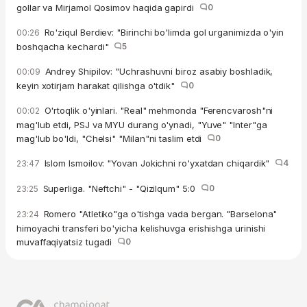
gollar va Mirjamol Qosimov haqida gapirdi
0
Ro'ziqul Berdiev: "Birinchi bo'limda gol urganimizda o'yin
00:26
boshqacha kechardi"
5
Andrey Shipilov: "Uchrashuvni biroz asabiy boshladik,
00:09
keyin xotirjam harakat qilishga o'tdik"
0
O'rtoqlik o'yinlari. "Real" mehmonda "Ferencvarosh"ni
00:02
mag'lub etdi, PSJ va MYU durang o'ynadi, "Yuve" "Inter"ga
mag'lub bo'ldi, "Chelsi" "Milan"ni taslim etdi
0
Islom Ismoilov: "Yovan Jokichni ro'yxatdan chiqardik"
4
23:47
Superliga. "Neftchi" - "Qizilqum" 5:0
0
23:25
Romero "Atletiko"ga o'tishga vada bergan. "Barselona"
23:24
himoyachi transferi bo'yicha kelishuvga erishishga urinishi
muvaffaqiyatsiz tugadi
0