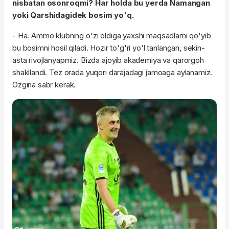
nisbatan osonroqmi? Har holda bu yerda Namangan
yoki Qarshidagidek bosim yo'q.
- Ha. Ammo klubning o'zi oldiga yaxshi maqsadlarni qo'yib
bu bosimni hosil qiladi. Hozir to'g'ri yo'l tanlangan, sekin-
asta rivojlanyapmiz. Bizda ajoyib akademiya va qarorgoh
shakllandi. Tez orada yuqori darajadagi jamoaga aylanamiz.
Ozgina sabr kerak.