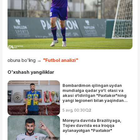
obuna bo'ling →
"Futbol analizi"
O'xshash yangiliklar
Bombardimon qilingan uydan
mundialga qadar yo'l: otasi va
akasi o'ldirilgan "Paxtakor"ning
yangi legioneri bilan yaqindan
tanishamiz
5 avg, 00:30
2
Moreyra davrida Braziliyaga,
Tojiev davrida esa Iroqqa
aylanayotgan "Paxtakor"