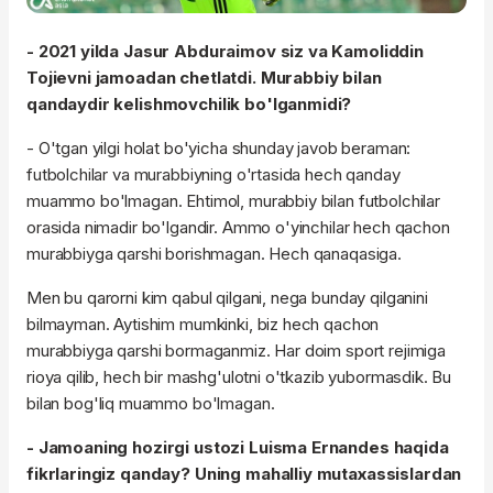
- 2021 yilda Jasur Abduraimov siz va Kamoliddin
Tojievni jamoadan chetlatdi. Murabbiy bilan
qandaydir kelishmovchilik bo'lganmidi?
- O'tgan yilgi holat bo'yicha shunday javob beraman:
futbolchilar va murabbiyning o'rtasida hech qanday
muammo bo'lmagan. Ehtimol, murabbiy bilan futbolchilar
orasida nimadir bo'lgandir. Ammo o'yinchilar hech qachon
murabbiyga qarshi borishmagan. Hech qanaqasiga.
Men bu qarorni kim qabul qilgani, nega bunday qilganini
bilmayman. Aytishim mumkinki, biz hech qachon
murabbiyga qarshi bormaganmiz. Har doim sport rejimiga
rioya qilib, hech bir mashg'ulotni o'tkazib yubormasdik. Bu
bilan bog'liq muammo bo'lmagan.
- Jamoaning hozirgi ustozi Luisma Ernandes haqida
fikrlaringiz qanday? Uning mahalliy mutaxassislardan