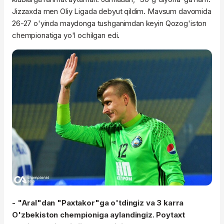
Jizzaxda men Oliy Ligada debyut qildim. Mavsum davomida
26-27 o'yinda maydonga tushganimdan keyin Qozog'iston
chempionatiga yo'l ochilgan edi.
- "Aral"dan "Paxtakor"ga o'tdingiz va 3 karra
O'zbekiston chempioniga aylandingiz. Poytaxt