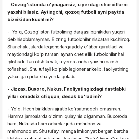
- Qozog'istonda o'ynagansiz, u yerdagi sharoitlarni
yaxshi bilasiz. Aytingchi, qozoq futboli ayni paytda
biznikidan kuchlimi?
- Yo'q, Qozog'iston futbolining darajasi biznikidan yuqori
deb hisoblamayman. Bizning futbolchilar nisbatan kuchliroq.
Shunchaki, ularda legionerlarga jiddiy e'tibor qaratiladi va
maydondagi ko'p narsani aynan chet ellik futbolchilar hal
qilishadi. Tan olish kerak, u yerda ancha yaxshi maosh
to'lashadi. Shu tufayli ko'plab legionerlar kelib, faoliyatining
yakuniga qadar shu yerda qoladi.
- Jizzax, Buxoro, Nukus. Faoliyatingizdagi dastlabki
yillar omadsiz chiqqan, desak bo'ladimi?
- Yo'q. Hech bir klubni ajratib ko'rsatmoqchi emasman.
Hamma jamoalarda o'zimni qulay his qilganman. Buxoroda
ham, Nukusda ham odamlar juda mehribon va
mehmondo'st. Shu tufayli menga imkoniyat bergan barcha
klublarga rahmat aytaman. Jumladan, "So'g'diyona"ga ham.