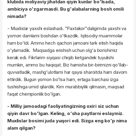
klubida moliyaviy jihatdan qiyin kunlar bo'lsada,
ambiciya o'zgarmasdi. Bu g'alabalarning bosh omili
nimada?
- Muxlislar yaxshi eslashadi. "Paxtakor"daligimda yaxshi va
yomon damlarni boshdan o'tkazdik. Iqtisodiy muammolar
ham bo'ldi. Ammo hech qachon jamoani tark etish haqida
o'ylamadik. Maqsadga erishish uchun olg'a borishimiz
kerak edi. Fikrlarim siyqasi chiqib ketgandek tuyulishi
mumkin, ammo bu haqiqat. Biz hamisha bir-birimizni qo'llab-
quvvatladik, mashg'ulotlarni har qaysi sharoitda ham davom
ettirdik. Bugun yomon bo'lsa ham, ertaga barchasi izga
tushishiga umid qilardik. Kim murabbiylik qilmasin, maqsad
faqat chempionlik bo'lgan.
- Milliy jamoadagi faoliyatingizning oxiri siz uchun
qiyin davr bo'lgan. Keling, o'sha paytlarni eslaymiz.
Muxlislar bosimi juda yuqori edi. Sizga eng ko'p nima
alam qilgan?