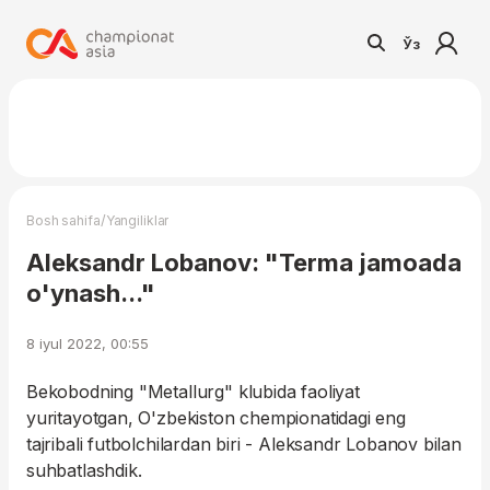
Ўз
/
Bosh sahifa
Yangiliklar
Aleksandr Lobanov: "Terma jamoada
o'ynash..."
8 iyul 2022, 00:55
Bekobodning "Metallurg" klubida faoliyat
yuritayotgan, O'zbekiston chempionatidagi eng
tajribali futbolchilardan biri - Aleksandr Lobanov bilan
suhbatlashdik.