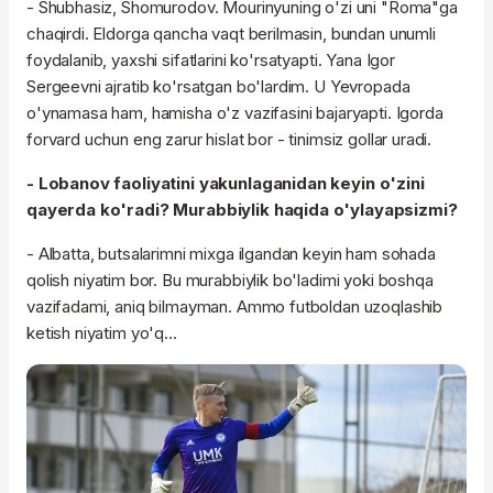
- Shubhasiz, Shomurodov. Mourinyuning o'zi uni "Roma"ga
chaqirdi. Eldorga qancha vaqt berilmasin, bundan unumli
foydalanib, yaxshi sifatlarini ko'rsatyapti. Yana Igor
Sergeevni ajratib ko'rsatgan bo'lardim. U Yevropada
o'ynamasa ham, hamisha o'z vazifasini bajaryapti. Igorda
forvard uchun eng zarur hislat bor - tinimsiz gollar uradi.
- Lobanov faoliyatini yakunlaganidan keyin o'zini
qayerda ko'radi? Murabbiylik haqida o'ylayapsizmi?
- Albatta, butsalarimni mixga ilgandan keyin ham sohada
qolish niyatim bor. Bu murabbiylik bo'ladimi yoki boshqa
vazifadami, aniq bilmayman. Ammo futboldan uzoqlashib
ketish niyatim yo'q...