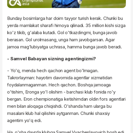
Bunday bosimlarga har doim tayyor turish kerak. Chunki bu
yerda mamlakat sharafi himoya qilinadi. 35 million kishi sizga
ko'z tikib, g'alaba kutadi. Gol o'tkazdingmi, bunga javob
berasan. Gol urolmasang, unga ham javobgarsan. Agar
jamoa mag'lubiyatga uchrasa, hamma bunga javob beradi.
- Samvel Babayan sizning agentingizmi?
- Yo'q, menda hech qachon agent bo'lmagan.
Takrorlayman: hayotim davomida agentlar xizmatidan
foydalanmaganman. Hech qachon. Boshqa jamoaga
o'tishim, Eronga yo'l olishim - barchasi klub fonida ro'y
bergan. Eron chempionatiga ketishimdan oldin fors agentlari
men bilan aloqaga chiqishdi. O'shanda ham ularga bu
masalani klub hal qilishini aytganman. Chunki shaxsiy
agentim yo'q edi.
Ha, o'sha davrda klubga Samvel Vyacheslavovich bosh edi.