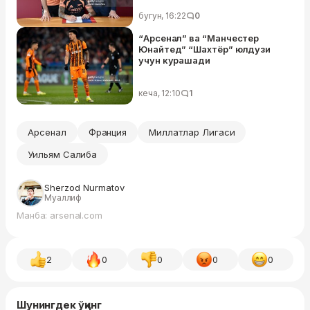
бугун, 16:22
0
“Арсенал” ва “Манчестер
Юнайтед” “Шахтёр” юлдузи
учун курашади
кеча, 12:10
1
Арсенал
Франция
Миллатлар Лигаси
Уильям Салиба
Sherzod Nurmatov
Муаллиф
Манба: arsenal.com
2
0
0
0
0
Шунингдек ўқинг