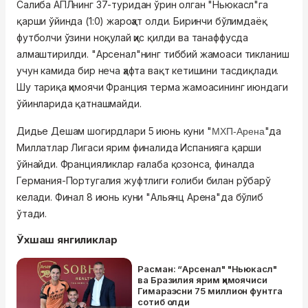
Салиба АПЛнинг 37-туридан ўрин олган "Ньюкасл"га
қарши ўйинда (1:0) жароҳат олди. Биринчи бўлимдаёқ
футболчи ўзини ноқулай ҳис қилди ва танаффусда
алмаштирилди. "Арсенал"нинг тиббий жамоаси тикланиш
учун камида бир неча ҳафта вақт кетишини тасдиқлади.
Шу тариқа ҳимоячи Франция терма жамоасининг июндаги
ўйинларида қатнашмайди.
Дидье Дешам шогирдлари 5 июнь куни "
"да
МХП-Арена
Миллатлар Лигаси ярим финалида Испанияга қарши
ўйнайди. Францияликлар ғалаба қозонса, финалда
Германия-Португалия жуфтлиги ғолиби билан рўбарў
келади. Финал 8 июнь куни "Альянц Арена"да бўлиб
ўтади.
Ўхшаш янгиликлар
Расман: “Арсенал" "Ньюкасл"
ва Бразилия ярим ҳимоячиси
Гимараэсни 75 миллион фунтга
сотиб олди