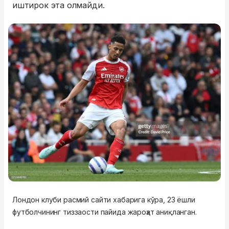
иштирок эта олмайди.
Лондон клуби расмий сайти хабарига кўра, 23 ёшли
футболчининг тиззаости пайида жароҳат аниқланган.