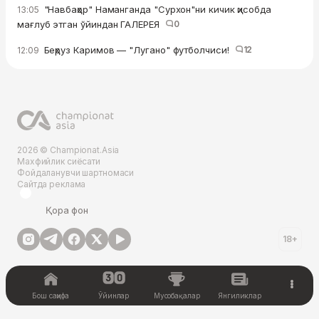
"Навбаҳор" Наманганда "Сурхон"ни кичик ҳисобда
13:05
мағлуб этган ўйиндан ГАЛЕРЕЯ
0
Беҳруз Каримов — "Лугано" футболчиси!
12
12:09
2026 © Championat.Asia
Махфийлик сиёсати
Фойдаланувчи шартномаси
Сайтда реклама
Қора фон
18+
Бош саҳифа
Ўйинлар
Мусобақалар
Янгиликлар