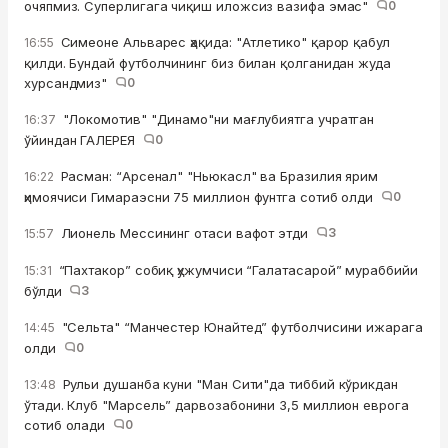
очяпмиз. Суперлигага чиқиш иложсиз вазифа эмас"
0
Симеоне Альварес ҳақида: "Атлетико" қарор қабул
16:55
қилди. Бундай футболчининг биз билан қолганидан жуда
хурсандмиз"
0
"Локомотив" "Динамо"ни мағлубиятга учратган
16:37
ўйиндан ГАЛЕРЕЯ
0
Расман: “Арсенал" "Ньюкасл" ва Бразилия ярим
16:22
ҳимоячиси Гимараэсни 75 миллион фунтга сотиб олди
0
Лионель Мессининг отаси вафот этди
3
15:57
“Пахтакор” собиқ ҳужумчиси “Галатасарой” мураббийи
15:31
бўлди
3
"Сельта" “Манчестер Юнайтед” футболчисини ижарага
14:45
олди
0
Рульи душанба куни "Ман Сити"да тиббий кўрикдан
13:48
ўтади. Клуб "Марсель” дарвозабонини 3,5 миллион еврога
сотиб олади
0