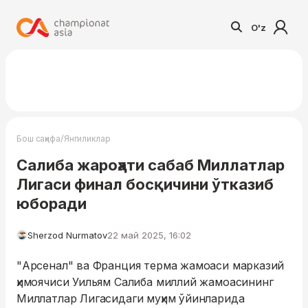
O'z
/
Бош саҳифа
Янгиликлар
Салиба жароҳати сабаб Миллатлар
Лигаси финал босқичини ўтказиб
юборади
Sherzod Nurmatov
22 май 2025, 16:02
"Арсенал" ва Франция терма жамоаси марказий
ҳимоячиси Уильям Салиба миллий жамоасининг
Миллатлар Лигасидаги муҳим ўйинларида