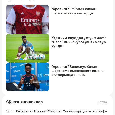
"Арсенал" Emirates билан
шартномани узайтирди
“Ҳеч ким клубдан устун эмас”:
“Реал” Винисиусга ультиматум
қўйди
"Арсенал" Винисиус билан
шартнома имзолашига ишонч
билдирмоқда — AS
Сўнгги янгиликлар
Барча ›
Интервью. Шавкат Саидов: "Металлург"да янги саҳифа
17:06