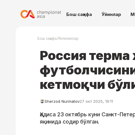
Бош саҳифа
Ўйинлар
М
/
Бош саҳифа
Янгиликлар
Россия терма
футболчисини
кетмоқчи бў
Sherzod Nurmatov
27 окт 2025, 19:11
Ҳодиса 23 октябрь куни Санкт-Пете
яқинида содир бўлган.