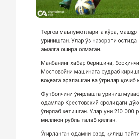
Тергов маълумотларига кўра, машҳур
уринишган. Улар ўз назорати остида
амалга ошира олмаган.
Манбанинг хабар беришича, босқинчи
Мостовойни машинага судраб киришг
воқеага аралашган ва ўғрилар қочиб 
Футболчини ўғирлашга уриниш мувафф
одамлар Крестовский оролидаги дўк
ўғирлаб кетишган. Улар уни 210 000 
миллион рубль талаб қилган.
Ўғирланган одамни озод қилиш пайтид