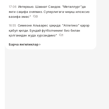
Интервью. Шавкат Саидов: "Металлург"да
17:06
янги саҳифа очяпмиз. Суперлигага чиқиш иложсиз
вазифа эмас"
0
Симеоне Альварес ҳақида: "Атлетико" қарор
16:55
қабул қилди. Бундай футболчининг биз билан
қолганидан жуда хурсандмиз"
1
Барча янгиликлар ›