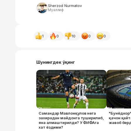
Sherzod Nurmatov
Муаллиф
1
0
10
0
0
Шунингдек ўқинг
Самандар Мавлонқулов нега
"Бунёдкор"
захирадан майдонга туширилиб,
қачон қай
яна алмаштирилди? У ФИФАга
жавоб бер
хат ёздими?