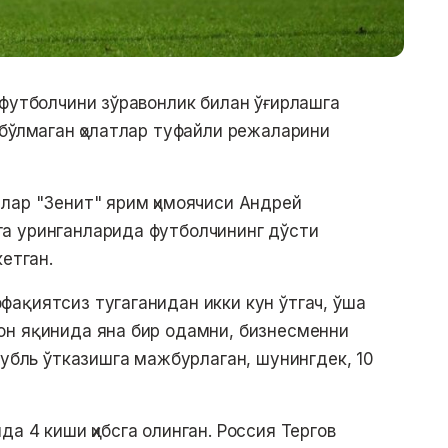
 футболчини зўравонлик билан ўғирлашга
 бўлмаган ҳолатлар туфайли режаларини
лар "Зенит" ярим ҳимоячиси Андрей
а уринганларида футболчининг дўсти
кетган.
ақиятсиз тугаганидан икки кун ўтгач, ўша
он яқинида яна бир одамни, бизнесменни
рубль ўтказишга мажбурлаган, шунингдек, 10
а 4 киши ҳибсга олинган. Россия Тергов