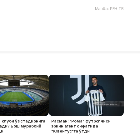
Манба: РЕН ТВ
 клуби ўз стадионига
Расман: "Рома" футболчиси
тади? Бош мураббий
эркин агент сифатида
ди
"Ювентус"га ўтди