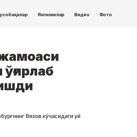
усобақалар
Янгиликлар
Видео
Фото
 жамоаси
 ўғирлаб
лишди
рбургнинг Вязов кўчасидаги уй