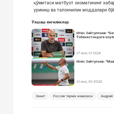
қўмитаси матбуот хизматининг хаба
уриниш ва талончилик моддалари бўй
Ўхшаш янгиликлар
Илёс Зейтуллаев: "Би
Ўзбекистондаги клуб
27 июл, 01:12
4
Илёс Зейтулаев: "Ма
22 июл, 00:30
2
Зенит
Россия терма жамоаси
Андрей