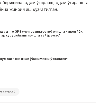
р беришича, одам ўғирлаш, одам ўғирлашга
ича жиноий иш қўзғатилган.
зда ҳатто GPS учун резина сотиб олишга имкон йўқ.
лар хусусийлаштиришга тайёр эмас"
всумдаги энг яхши ўйинимизни ўтказдик"
 Мостовой