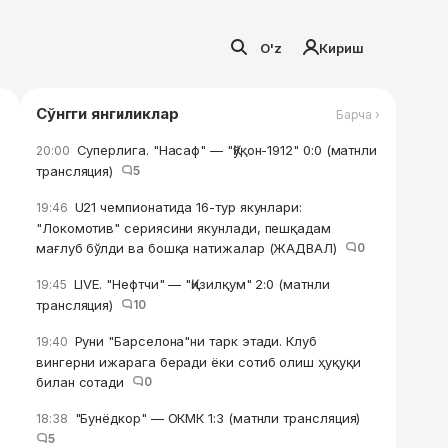
O'z
Кириш
Сўнгги янгиликлар
Барча ›
Суперлига. "Насаф" — "Қўқон-1912" 0:0 (матнли
20:00
трансляция)
5
U21 чемпионатида 16-тур якунлари:
19:46
"Локомотив" сериясини якунлади, пешқадам
мағлуб бўлди ва бошқа натижалар (ЖАДВАЛ)
0
LIVE. "Нефтчи" — "Қизилқум" 2:0 (матнли
19:45
трансляция)
10
Руни "Барселона"ни тарк этади. Клуб
19:40
вингерни ижарага беради ёки сотиб олиш ҳуқуқи
билан сотади
0
"Бунёдкор" — ОКМК 1:3 (матнли трансляция)
18:38
5