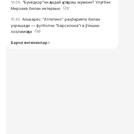
"Бунёдкор"ни қандай қутқариш мумкин? Улуғбек
16:06
Мирзаев билан интервью
3
Альварес “Атлетико” раҳбарияти билан
15:40
учрашади — футболчи "Барселона"га ўтишни
хоҳламоқда
0
Барча янгиликлар ›