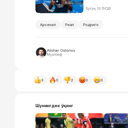
бугун, 10:15
0
Арсенал
Реал
Родриго
Alisher Ostonov
Муаллиф
3
0
2
0
0
Шунингдек ўқинг