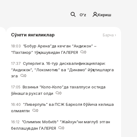
O'z
Кириш
Сўнгги янгиликлар
Барча ›
“Бобур Арена”да кечган “Андижон” –
18:03
“Пахтакор” тўқнашувидан ГАЛЕРЕЯ
0
Суперлига. 16-тур дисквалификациялари:
17:37
“Андижон”, “Локомотив” ва “Динамо” йўқотишларга
эга
0
Возинья “Коло-Коло”да тахаллуси остида
17:05
ўйнашга рухсат олди
0
“Ливерпуль” ва ПСЖ Барколя бўйича келиша
16:40
олмаяпти
0
"Олимпик МобиУз" "Жайхун"ни мағлуб этган
16:12
беллашувдан ГАЛЕРЕЯ
0