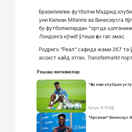
Бразилиялик футболчи Мадрид клубин
уни Килиан Мбаппе ва Винисиусга бў
бу футболчилардан "ортда қолганини
Лондонга кўчиб ўтиши ҳеч гап эмас.
Родриго "Реал" сафида жами 267 та ў
ассист қайд этган. Transfermarkt по
Ўхшаш янгиликлар
“Ҳеч ким клубдан уст
бугун, 12:10
2
"Арсенал" Винисиус 