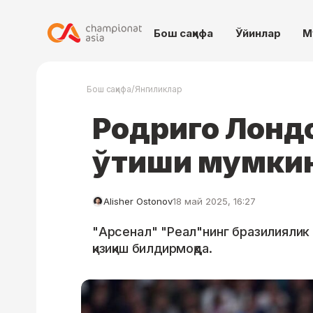
Бош саҳифа
Ўйинлар
М
/
Бош саҳифа
Янгиликлар
Родриго Лонд
ўтиши мумки
Alisher Ostonov
18 май 2025, 16:27
"Арсенал" "Реал"нинг бразилиялик
қизиқиш билдирмоқда.