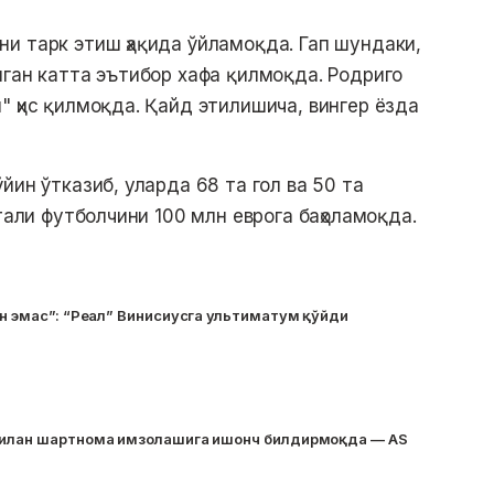
и тарк этиш ҳақида ўйламоқда. Гап шундаки,
лган катта эътибор хафа қилмоқда. Родриго
" ҳис қилмоқда. Қайд этилишича, вингер ёзда
йин ўтказиб, уларда 68 та гол ва 50 та
ртали футболчини 100 млн еврога баҳоламоқда.
ун эмас”: “Реал” Винисиусга ультиматум қўйди
билан шартнома имзолашига ишонч билдирмоқда — AS