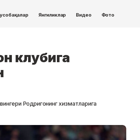
усобақалар
Янгиликлар
Видео
Фото
он клубига
н
 вингери Родригонинг хизматларига