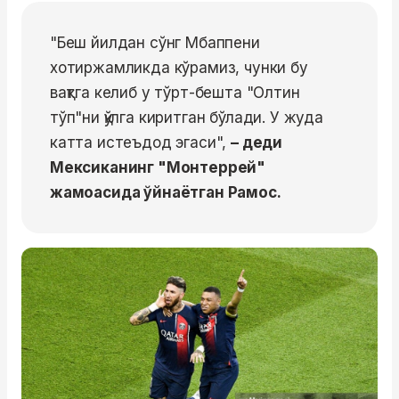
"Беш йилдан сўнг Мбаппени
хотиржамликда кўрамиз, чунки бу
вақтга келиб у тўрт-бешта "Олтин
тўп"ни қўлга киритган бўлади. У жуда
катта истеъдод эгаси",
– деди
Мексиканинг "Монтеррей"
жамоасида ўйнаётган Рамос.