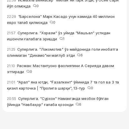
Исмаэль Беннасер "Милан"ни тарк этди, у Осиё сари
22:59
йўл олмоқда
0
"Барселона" Марк Касадо учун камида 40 миллион
22:29
евро талаб қилмоқда
0
Суперлига. "Хоразм" ўз уйида "Машъал" устидан
21:57
ишончли ғалабага эришди
1
Суперлига. "Локомотив" ўз майдонида голи инобатга
21:25
олинмаган "Динамо"ни мағлуб этди
6
Расман: Мастантуоно фаолиятини А Серияда давом
21:10
эттиради
0
"Арал" яна ютди, "Ғазалкент" ўйинида 7 та гол ва 3 та
21:01
қизил карточка | "Пролига шарҳи", 13-тур
0
Суперлига. "Сурхон" Наманганда мезбон бўлган
20:55
ўйинда "Навбаҳор" ғалаба қозонди
6