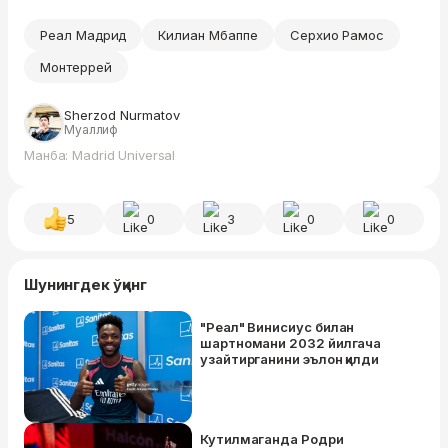
Реал Мадрид
Килиан Мбаппе
Серхио Рамос
Монтеррей
Sherzod Nurmatov
Муаллиф
Манба: Madrid Universal
5
0
3
0
0
Шунингдек ўқинг
"Реал" Винисиус билан
шартномани 2032 йилгача
узайтирганини эълон қилди
Кутилмаганда Родри