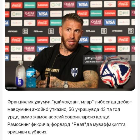
Франциялик ҳужумчи "қаймоқранглилар" либосида дебют
мавсумини ажойиб ўтказиб, 56 учрашувда 43 та гол
урди, аммо жамоа асосий совринларсиз қолди.
Рамоснинг фикрича, форвард "Реал"да муваффақиятга
эришиши шубҳасиз.