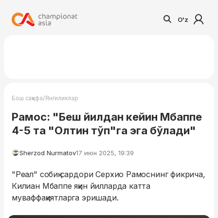
O'z
/
Бош саҳифа
Янгиликлар
Рамос: "Беш йилдан кейин Мбаппе
4-5 та "Олтин тўп"га эга бўлади"
Sherzod Nurmatov
17 июн 2025, 19:39
"Реал" собиқ сардори Серхио Рамоснинг фикрича,
Килиан Мбаппе яқин йилларда катта
муваффақиятларга эришади.