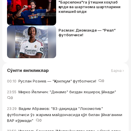
"Барселона"га ўтишни хоҳлаб
қолди ва шартнома шартларини
келишиб олди
Расман: Диоманде — “Реал”
футболчиси!
Сўнгги янгиликлар
Барча ›
Руслан Розиев — "Қизилқум" футболчиси!
0
00:10
Мирко Йеличич: "Динамо" биздан яхшироқ ўйнади"
23:55
0
Вадим Абрамов: "83-дақиқада "Локомотив"
23:29
футболчиси ўз жарима майдончасида қўл билан ўйнаганини
ВАР кўрмади"
0