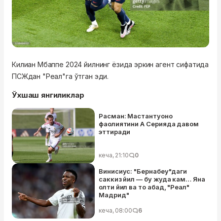
Килиан Мбаппе 2024 йилнинг ёзида эркин агент сифатида
ПСЖдан "Реал"га ўтган эди.
Ўхшаш янгиликлар
Расман: Мастантуоно
фаолиятини А Серияда давом
эттиради
кеча, 21:10
0
Винисиус: "Бернабеу"даги
саккиз йил — бу жуда кам… Яна
олти йил ва то абад, "Реал"
Мадрид"
кеча, 08:00
6